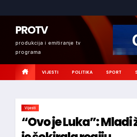
Skip
to
content
PROTV
produkcija i emitiranje tv
programa
VIJESTI
POLITIKA
SPORT
Vijesti
“Ovo je Luka”: Mladi 
je šokirala regiju