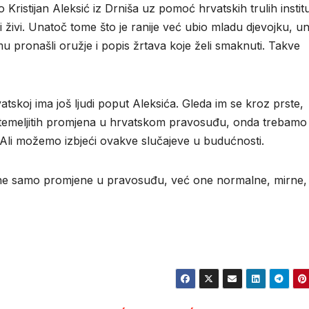
 Kristijan Aleksić iz Drniša uz pomoć hrvatskih trulih institu
 i živi. Unatoč tome što je ranije već ubio mladu djevojku, u
pronašli oružje i popis žrtava koje želi smaknuti. Takve
skoj ima još ljudi poput Aleksića. Gleda im se kroz prste,
temeljitih promjena u hrvatskom pravosuđu, onda trebamo 
. Ali možemo izbjeći ovakve slučajeve u budućnosti.
, ne samo promjene u pravosuđu, već one normalne, mirne,