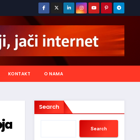
KONTAKT
O NAMA
Search
oja
Search