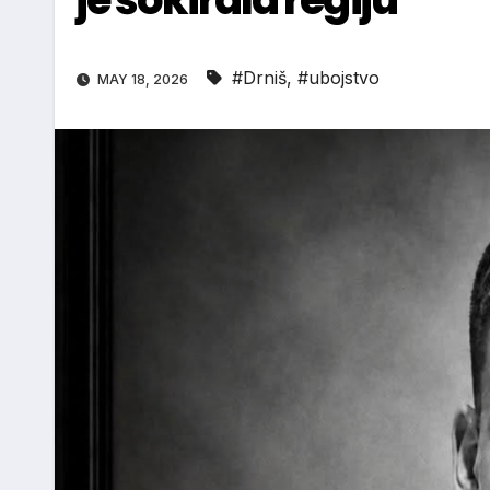
#Drniš
,
#ubojstvo
MAY 18, 2026