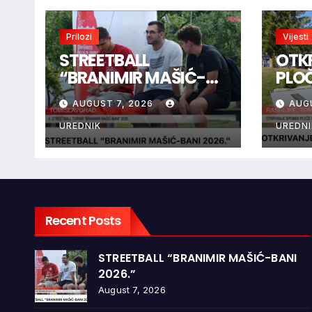
Prilozi
Vijesti
STREETBALL
OTK
“BRANIMIR MAŠIĆ-
PLO
BANI 2026.”
BRAN
AUGUST 7, 2026
AUG
RAŠ
UREDNIK
UREDNI
Recent Posts
STREETBALL “BRANIMIR MAŠIĆ-BANI
2026.”
August 7, 2026