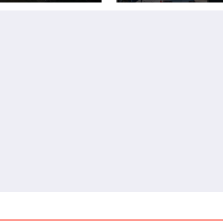
e u Parku prirode
aplikaciji
nje!