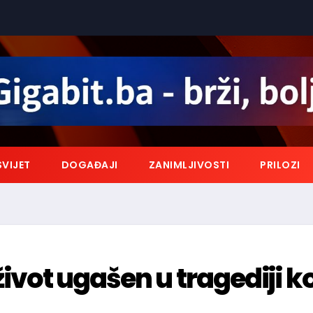
SVIJET
DOGAĐAJI
ZANIMLJIVOSTI
PRILOZI
život ugašen u tragediji k