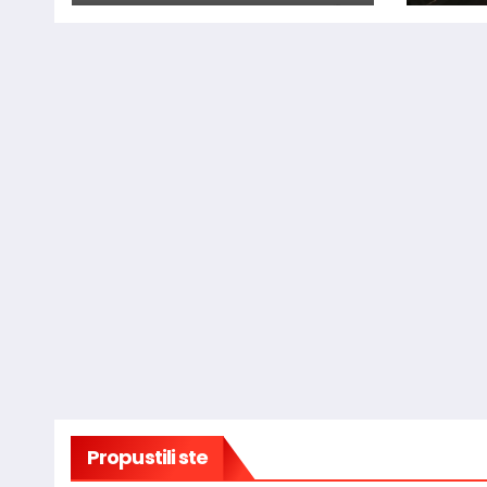
RAŠELJKAMA
vatr
Blidi
Propustili ste