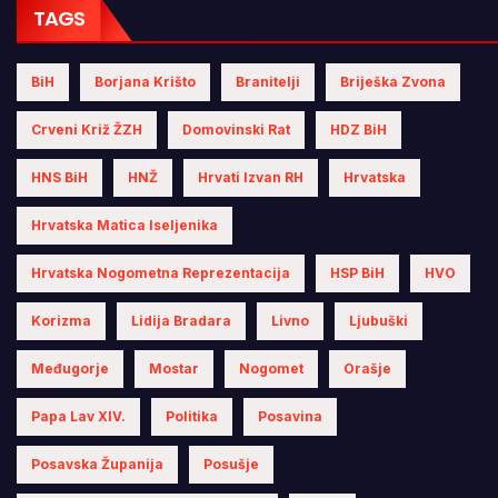
TAGS
BiH
Borjana Krišto
Branitelji
Briješka Zvona
Crveni Križ ŽZH
Domovinski Rat
HDZ BiH
HNS BiH
HNŽ
Hrvati Izvan RH
Hrvatska
Hrvatska Matica Iseljenika
Hrvatska Nogometna Reprezentacija
HSP BiH
HVO
Korizma
Lidija Bradara
Livno
Ljubuški
Međugorje
Mostar
Nogomet
Orašje
Papa Lav XIV.
Politika
Posavina
Posavska Županija
Posušje