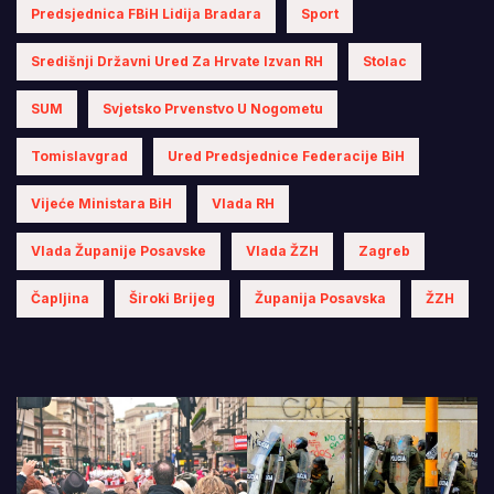
Predsjednica FBiH Lidija Bradara
Sport
Središnji Državni Ured Za Hrvate Izvan RH
Stolac
SUM
Svjetsko Prvenstvo U Nogometu
Tomislavgrad
Ured Predsjednice Federacije BiH
Vijeće Ministara BiH
Vlada RH
Vlada Županije Posavske
Vlada ŽZH
Zagreb
Čapljina
Široki Brijeg
Županija Posavska
ŽZH