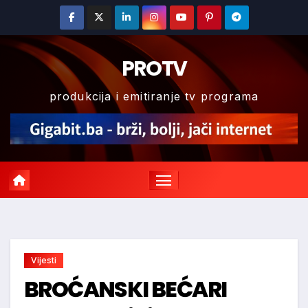
Skip
to
content
PROTV
produkcija i emitiranje tv programa
Vijesti
BROĆANSKI BEĆARI