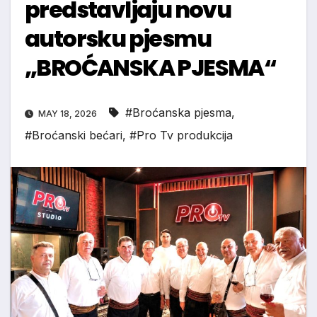
predstavljaju novu
autorsku pjesmu
„BROĆANSKA PJESMA“
#Broćanska pjesma
,
MAY 18, 2026
#Broćanski bećari
,
#Pro Tv produkcija