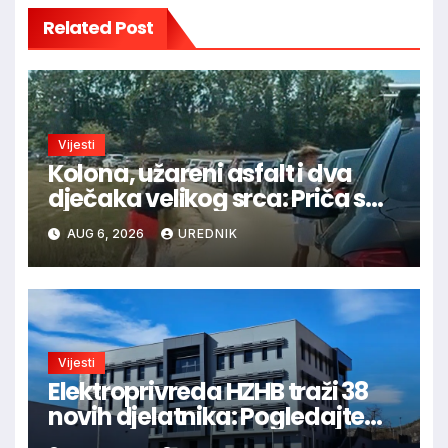
Related Post
Vijesti
Kolona, užareni asfalt i dva
dječaka velikog srca: Priča s
granice oduševila regiju
AUG 6, 2026
UREDNIK
Vijesti
Elektroprivreda HZHB traži 38
novih djelatnika: Pogledajte
otvorena radna mjesta po