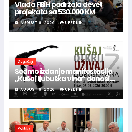
Vlada FBiH podržala devet
projekata sa 530.000 KM
AUGUST 6, 2026
UREDNIK
Događaji
Sedmo izdanje manifestacije
„Kušaj ljubuška vina“ donosi
vrhunska vina, gastronomiju i
AUGUST 6, 2026
UREDNIK
glazbu
Politika