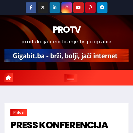
Skip
to
content
PROTV
produkcija i emitiranje tv programa
Prilozi
PRESS KONFERENCIJA