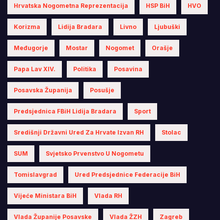
Hrvatska Nogometna Reprezentacija
HSP BiH
HVO
Korizma
Lidija Bradara
Livno
Ljubuški
Međugorje
Mostar
Nogomet
Orašje
Papa Lav XIV.
Politika
Posavina
Posavska Županija
Posušje
Predsjednica FBiH Lidija Bradara
Sport
Središnji Državni Ured Za Hrvate Izvan RH
Stolac
SUM
Svjetsko Prvenstvo U Nogometu
Tomislavgrad
Ured Predsjednice Federacije BiH
Vijeće Ministara BiH
Vlada RH
Vlada Županije Posavske
Vlada ŽZH
Zagreb