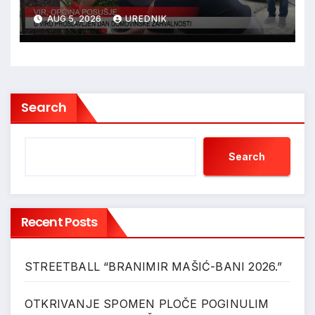
ZAHVALNOSTI
AUG 5, 2026
UREDNIK
Search
Search
Recent Posts
STREETBALL “BRANIMIR MAŠIĆ-BANI 2026.”
OTKRIVANJE SPOMEN PLOČE POGINULIM