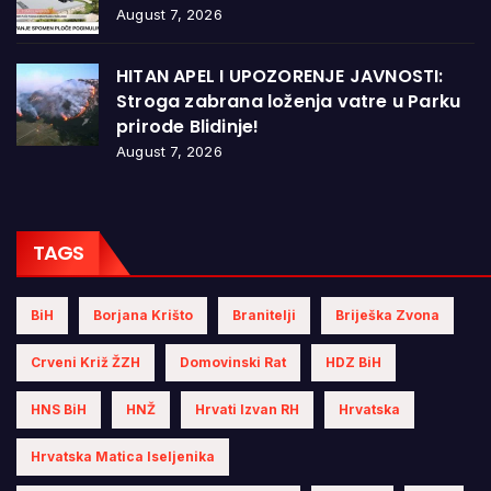
August 7, 2026
HITAN APEL I UPOZORENJE JAVNOSTI:
Stroga zabrana loženja vatre u Parku
prirode Blidinje!
August 7, 2026
TAGS
BiH
Borjana Krišto
Branitelji
Briješka Zvona
Crveni Križ ŽZH
Domovinski Rat
HDZ BiH
HNS BiH
HNŽ
Hrvati Izvan RH
Hrvatska
Hrvatska Matica Iseljenika