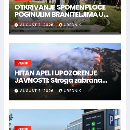
OTKRIVANJE SPOMEN PLOČE
POGINULIM BRANITELJIMA U
RAŠELJKAMA
AUGUST 7, 2026
UREDNIK
Vijesti
HITAN APEL I UPOZORENJE
JAVNOSTI: Stroga zabrana
loženja vatre u Parku prirode
AUGUST 7, 2026
UREDNIK
Blidinje!
Vijesti