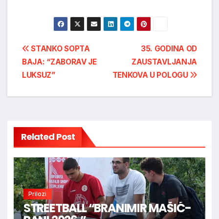
Post
STANKO SOPTA
35. GODINA OD
BAJA: “ZABORAV JE
ZAUSTAVLJANJA
navigation
LUKSUZ”
TENKOVA U POLOGU
Related Post
Prilozi
STREETBALL “BRANIMIR MAŠIĆ-