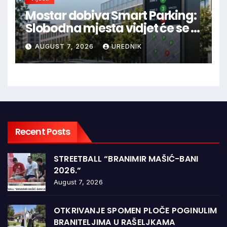
Mostar dobiva Smart Parking:
Slobodna mjesta vidjet će se u
aplikaciji
AUGUST 7, 2026
UREDNIK
Recent Posts
STREETBALL “BRANIMIR MAŠIĆ-BANI
2026.”
August 7, 2026
OTKRIVANJE SPOMEN PLOČE POGINULIM
BRANITELJIMA U RAŠELJKAMA