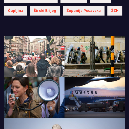
Čapljina
Široki Brijeg
Županija Posavska
ŽZH