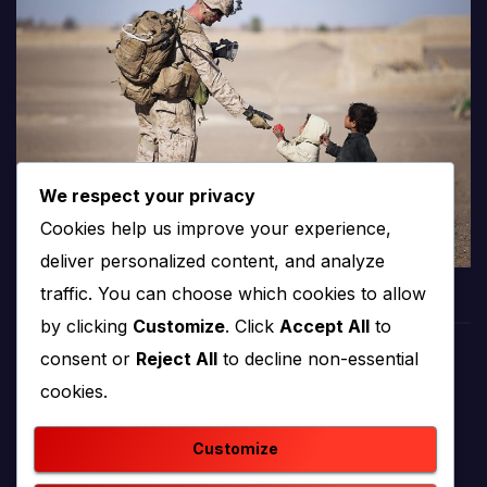
We respect your privacy
Cookies help us improve your experience,
deliver personalized content, and analyze
traffic. You can choose which cookies to allow
by clicking
Customize
. Click
Accept All
to
consent or
Reject All
to decline non-essential
PROTV
cookies.
produkcija i emitiranje tv programa
Customize