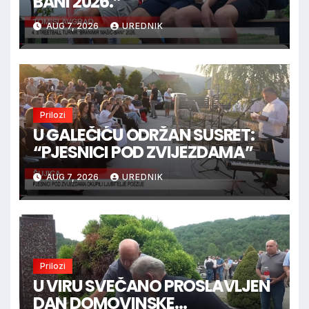
BANI 2026.”
AUG 7, 2026
UREDNIK
Prilozi
U GALEČIĆU ODRŽAN SUSRET:
“PJESNICI POD ZVIJEZDAMA”
AUG 7, 2026
UREDNIK
Prilozi
U VIRU SVEČANO PROSLAVLJEN
DAN DOMOVINSKE