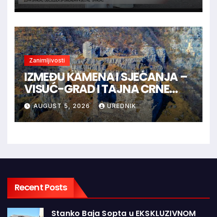
Zanimljivosti
IZMEĐU KAMENA I SJEĆANJA –
VISUĆ-GRAD I TAJNA CRNE
KRALJICE
AUGUST 5, 2026
UREDNIK
Recent Posts
Stanko Baja Sopta u EKSKLUZIVNOM