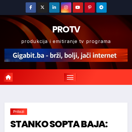
Skip
to
content
PROTV
produkcija i emitiranje tv programa
Prilozi
STANKO SOPTA BAJA: