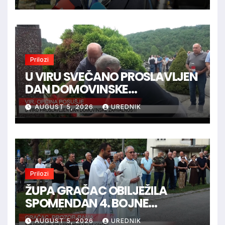
Marinaca, Bogdanovaca i
Bršadina
Prilozi
U VIRU SVEČANO PROSLAVLJEN
DAN DOMOVINSKE
ZAHVALNOSTI
AUGUST 5, 2026
UREDNIK
Prilozi
ŽUPA GRAČAC OBILJEŽILA
SPOMENDAN 4. BOJNE
“GRAČAC”
AUGUST 5, 2026
UREDNIK