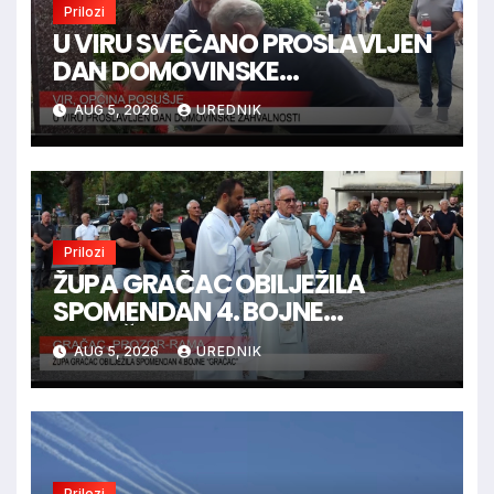
Prilozi
U VIRU SVEČANO PROSLAVLJEN
DAN DOMOVINSKE
ZAHVALNOSTI
AUG 5, 2026
UREDNIK
Prilozi
ŽUPA GRAČAC OBILJEŽILA
SPOMENDAN 4. BOJNE
“GRAČAC”
AUG 5, 2026
UREDNIK
Prilozi