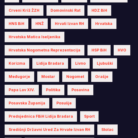
Crveni Križ ŽZH
Domovinski Rat
HDZ BiH
HNS BiH
HNŽ
Hrvati Izvan RH
Hrvatska
Hrvatska Matica Iseljenika
Hrvatska Nogometna Reprezentacija
HSP BiH
HVO
Korizma
Lidija Bradara
Livno
Ljubuški
Međugorje
Mostar
Nogomet
Orašje
Papa Lav XIV.
Politika
Posavina
Posavska Županija
Posušje
Predsjednica FBiH Lidija Bradara
Sport
Središnji Državni Ured Za Hrvate Izvan RH
Stolac