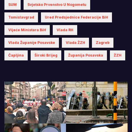
SUM
Svjetsko Prvenstvo U Nogometu
Tomislavgrad
Ured Predsjednice Federacije BiH
Vijeće Ministara BiH
Vlada RH
Vlada Županije Posavske
Vlada ŽZH
Zagreb
Čapljina
Široki Brijeg
Županija Posavska
ŽZH