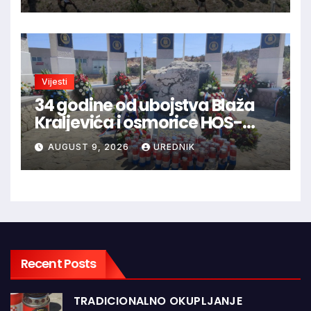
Vijesti
34 godine od ubojstva Blaža
Kraljevića i osmorice HOS-
ovaca: Danas najavljen novi
AUGUST 9, 2026
UREDNIK
sudski postupak
Recent Posts
TRADICIONALNO OKUPLJANJE