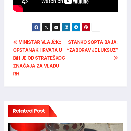
Post
MINISTAR VLAJČIĆ:
STANKO SOPTA BAJA:
OPSTANAK HRVATA U
“ZABORAV JE LUKSUZ”
navigation
BiH JE OD STRATEŠKOG
ZNAČAJA ZA VLADU
RH
Related Post