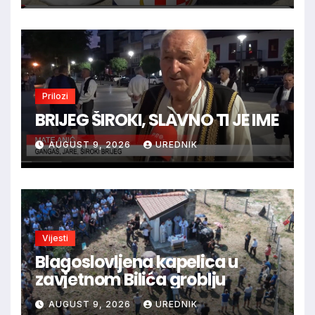
Prilozi
BRIJEG ŠIROKI, SLAVNO TI JE IME
AUGUST 9, 2026
UREDNIK
Vijesti
Blagoslovljena kapelica u
zavjetnom Bilića groblju
AUGUST 9, 2026
UREDNIK