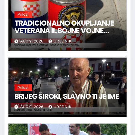
Prilozi
TRADICIONALNO OKUPLJANJE
VETERANA II. BOJNE VOJNE
POLICIJE HVO-a -
AUG 9, 2026
UREDNIK
TOMISLAVGRAD
Prilozi
BRIJEG ŠIROKI, SLAVNO TI JE IME
AUG 9, 2026
UREDNIK