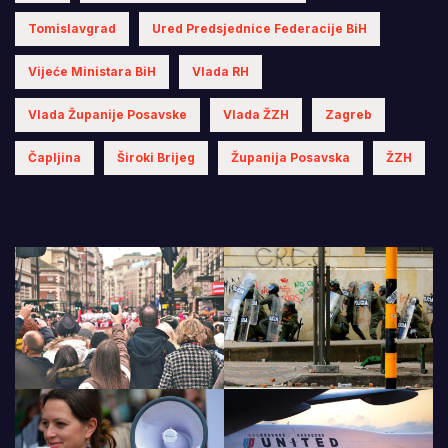
Tomislavgrad
Ured Predsjednice Federacije BiH
Vijeće Ministara BiH
Vlada RH
Vlada Županije Posavske
Vlada ŽZH
Zagreb
Čapljina
Široki Brijeg
Županija Posavska
ŽZH