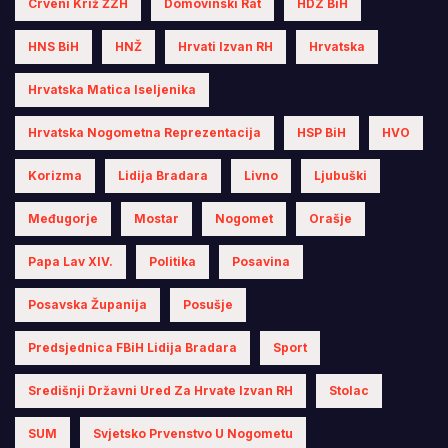
Crveni Križ ŽZH
Domovinski Rat
HDZ BiH
HNS BiH
HNŽ
Hrvati Izvan RH
Hrvatska
Hrvatska Matica Iseljenika
Hrvatska Nogometna Reprezentacija
HSP BiH
HVO
Korizma
Lidija Bradara
Livno
Ljubuški
Međugorje
Mostar
Nogomet
Orašje
Papa Lav XIV.
Politika
Posavina
Posavska Županija
Posušje
Predsjednica FBiH Lidija Bradara
Sport
Središnji Državni Ured Za Hrvate Izvan RH
Stolac
SUM
Svjetsko Prvenstvo U Nogometu