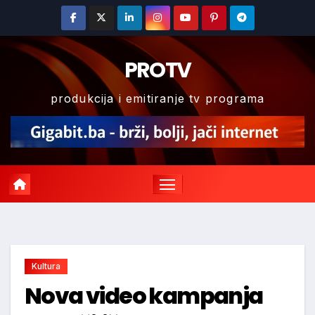
Skip
to
content
PROTV
produkcija i emitiranje tv programa
Kultura
Nova video kampanja