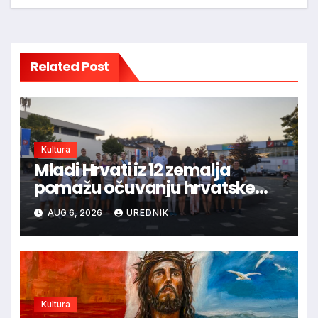
Related Post
Kultura
Mladi Hrvati iz 12 zemalja
pomažu očuvanju hrvatske
prirodne i kulturne baštine
AUG 6, 2026
UREDNIK
Kultura