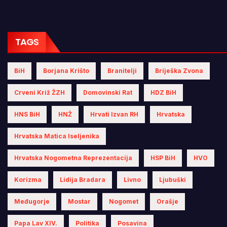
TAGS
BiH
Borjana Krišto
Branitelji
Briješka Zvona
Crveni Križ ŽZH
Domovinski Rat
HDZ BiH
HNS BiH
HNŽ
Hrvati Izvan RH
Hrvatska
Hrvatska Matica Iseljenika
Hrvatska Nogometna Reprezentacija
HSP BiH
HVO
Korizma
Lidija Bradara
Livno
Ljubuški
Međugorje
Mostar
Nogomet
Orašje
Papa Lav XIV.
Politika
Posavina