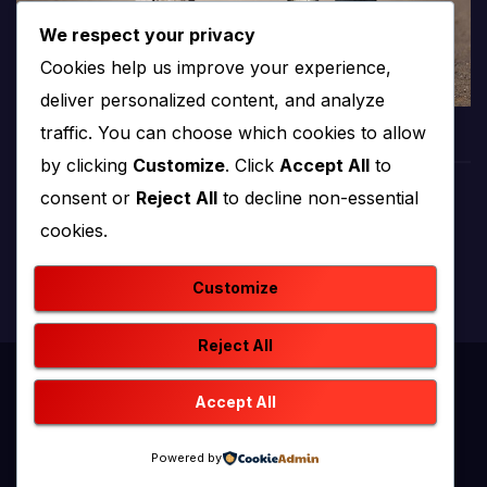
We respect your privacy
Cookies help us improve your experience,
deliver personalized content, and analyze
traffic. You can choose which cookies to allow
by clicking
Customize
. Click
Accept All
to
consent or
Reject All
to decline non-essential
PROTV
cookies.
produkcija i emitiranje tv programa
Customize
Reject All
Proudly powered by WordPress
|
Theme: newstack by
Accept All
Themeansar
.
Powered by
Home
Kontakt
O nama