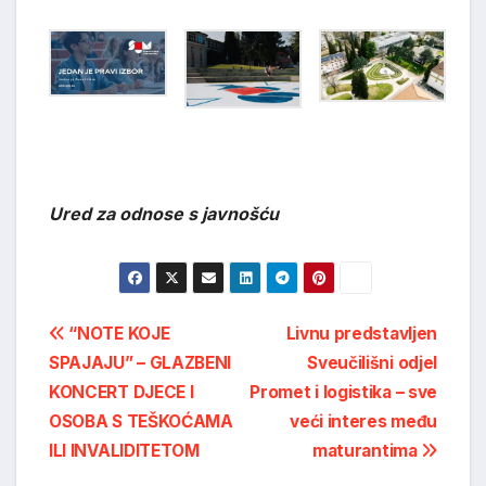
Ured za odnose s javnošću
Post
“NOTE KOJE
Livnu predstavljen
SPAJAJU” – GLAZBENI
Sveučilišni odjel
navigation
KONCERT DJECE I
Promet i logistika – sve
OSOBA S TEŠKOĆAMA
veći interes među
ILI INVALIDITETOM
maturantima