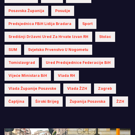
Posavska Županija
Posušje
Predsjednica FBiH Lidija Bradara
Sport
Središnji Državni Ured Za Hrvate Izvan RH
Stolac
SUM
Svjetsko Prvenstvo U Nogometu
Tomislavgrad
Ured Predsjednice Federacije BiH
Vijeće Ministara BiH
Vlada RH
Vlada Županije Posavske
Vlada ŽZH
Zagreb
Čapljina
Široki Brijeg
Županija Posavska
ŽZH