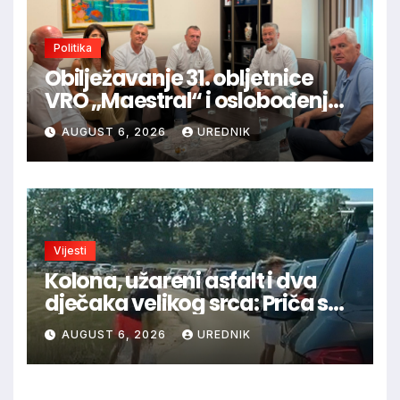
Politika
Obilježavanje 31. obljetnice
VRO „Maestral“ i oslobođenja
Jajca uz pokroviteljstvo HNS-a
AUGUST 6, 2026
UREDNIK
BiH
Vijesti
Kolona, užareni asfalt i dva
dječaka velikog srca: Priča s
granice oduševila regiju
AUGUST 6, 2026
UREDNIK