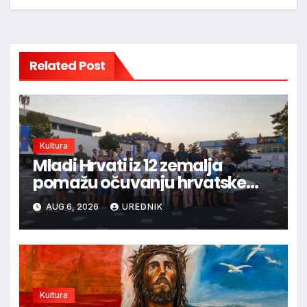
Related Post
Kultura
Mladi Hrvati iz 12 zemalja
pomažu očuvanju hrvatske
prirodne i kulturne baštine
AUG 6, 2026
UREDNIK
Kultura