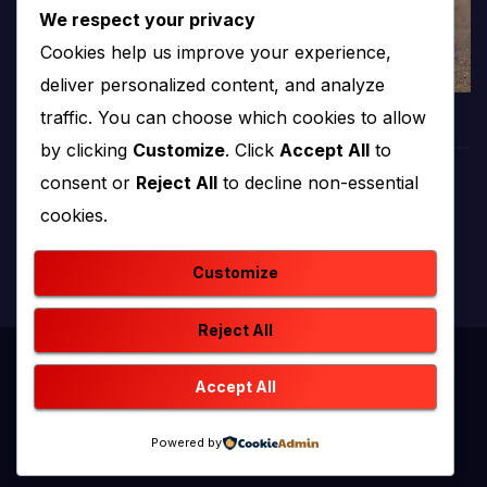
We respect your privacy
Cookies help us improve your experience,
deliver personalized content, and analyze
traffic. You can choose which cookies to allow
by clicking
Customize
. Click
Accept All
to
consent or
Reject All
to decline non-essential
PROTV
cookies.
produkcija i emitiranje tv programa
Customize
Reject All
Proudly powered by WordPress
|
Theme: newstack by
Accept All
Themeansar
.
Powered by
Home
Kontakt
O nama