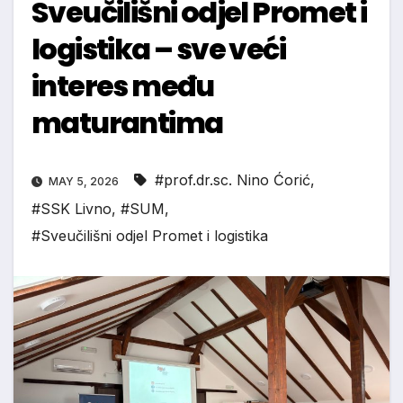
Sveučilišni odjel Promet i
logistika – sve veći
interes među
maturantima
#prof.dr.sc. Nino Ćorić
,
MAY 5, 2026
#SSK Livno
,
#SUM
,
#Sveučilišni odjel Promet i logistika