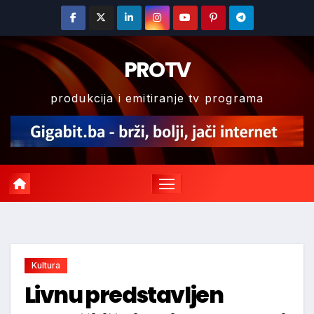
Skip
to
content
PROTV
produkcija i emitiranje tv programa
Kultura
Livnu predstavljen