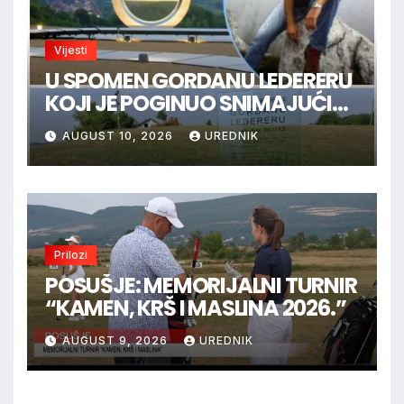
Vijesti
U SPOMEN GORDANU LEDERERU
KOJI JE POGINUO SNIMAJUĆI
ISTINU
AUGUST 10, 2026
UREDNIK
Prilozi
POSUŠJE: MEMORIJALNI TURNIR
“KAMEN, KRŠ I MASLINA 2026.”
AUGUST 9, 2026
UREDNIK