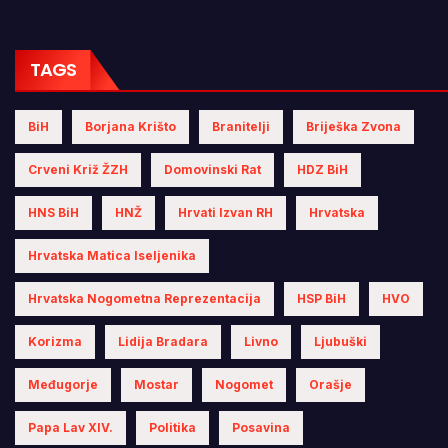
TAGS
BiH
Borjana Krišto
Branitelji
Briješka Zvona
Crveni Križ ŽZH
Domovinski Rat
HDZ BiH
HNS BiH
HNŽ
Hrvati Izvan RH
Hrvatska
Hrvatska Matica Iseljenika
Hrvatska Nogometna Reprezentacija
HSP BiH
HVO
Korizma
Lidija Bradara
Livno
Ljubuški
Međugorje
Mostar
Nogomet
Orašje
Papa Lav XIV.
Politika
Posavina