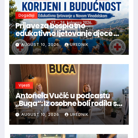
Događaji
Prijave za besplatno
edukativno ljetovanje djece u
Novom Vinodolskom
AUGUST 10, 2026
UREDNIK
Vijesti
Antonela Vučić u podcastu
„Buga“: Iz osobne boli rodila se
„Kuća nade“ za onkološke
AUGUST 10, 2026
UREDNIK
pacijente