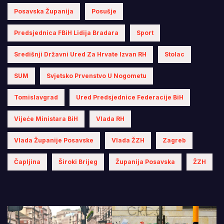
Posavska Županija
Posušje
Predsjednica FBiH Lidija Bradara
Sport
Središnji Državni Ured Za Hrvate Izvan RH
Stolac
SUM
Svjetsko Prvenstvo U Nogometu
Tomislavgrad
Ured Predsjednice Federacije BiH
Vijeće Ministara BiH
Vlada RH
Vlada Županije Posavske
Vlada ŽZH
Zagreb
Čapljina
Široki Brijeg
Županija Posavska
ŽZH