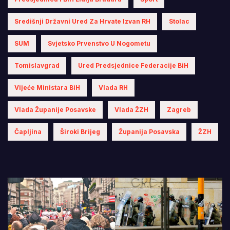
Središnji Državni Ured Za Hrvate Izvan RH
Stolac
SUM
Svjetsko Prvenstvo U Nogometu
Tomislavgrad
Ured Predsjednice Federacije BiH
Vijeće Ministara BiH
Vlada RH
Vlada Županije Posavske
Vlada ŽZH
Zagreb
Čapljina
Široki Brijeg
Županija Posavska
ŽZH