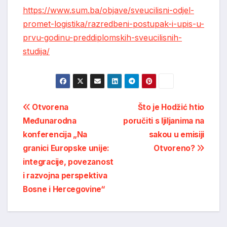
https://www.sum.ba/objave/sveucilisni-odjel-
promet-logistika/razredbeni-postupak-i-upis-u-
prvu-godinu-preddiplomskih-sveucilisnih-
studija/
Post
Otvorena
Što je Hodžić htio
Međunarodna
poručiti s ljiljanima na
navigation
konferencija „Na
sakou u emisiji
granici Europske unije:
Otvoreno?
integracije, povezanost
i razvojna perspektiva
Bosne i Hercegovine“