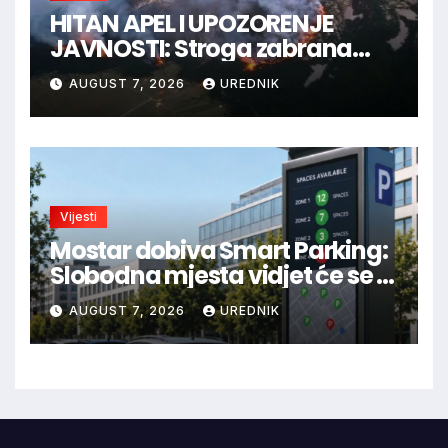
HITAN APEL I UPOZORENJE
JAVNOSTI: Stroga zabrana
loženja vatre u Parku prirode
AUGUST 7, 2026
UREDNIK
Blidinje!
Vijesti
Mostar dobiva Smart Parking:
Slobodna mjesta vidjet će se u
aplikaciji
AUGUST 7, 2026
UREDNIK