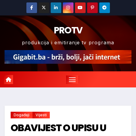
Skip
to
content
PROTV
produkcija i emitiranje tv programa
Događaji
Vijesti
OBAVIJEST O UPISU U