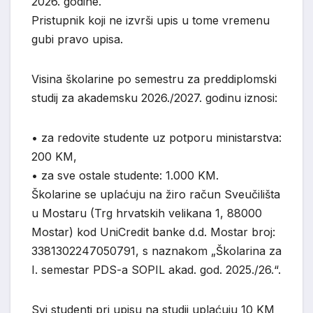
2026. godine.
Pristupnik koji ne izvrši upis u tome vremenu
gubi pravo upisa.
Visina školarine po semestru za preddiplomski
studij za akademsku 2026./2027. godinu iznosi:
•
za redovite studente uz potporu ministarstva:
200 KM,
•
za sve ostale studente: 1.000 KM.
Školarine se uplaćuju na žiro račun Sveučilišta
u Mostaru (Trg hrvatskih velikana 1, 88000
Mostar) kod UniCredit banke d.d. Mostar broj:
3381302247050791, s naznakom „Školarina za
I. semestar PDS-a SOPIL akad. god. 2025./26.“.
Svi studenti pri upisu na studij uplaćuju 10 KM