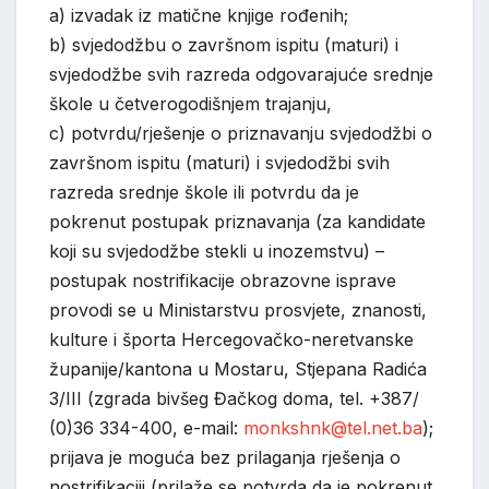
a) izvadak iz matične knjige rođenih;
b) svjedodžbu o završnom ispitu (maturi) i
svjedodžbe svih razreda odgovarajuće srednje
škole u četverogodišnjem trajanju,
c) potvrdu/rješenje o priznavanju svjedodžbi o
završnom ispitu (maturi) i svjedodžbi svih
razreda srednje škole ili potvrdu da je
pokrenut postupak priznavanja (za kandidate
koji su svjedodžbe stekli u inozemstvu) –
postupak nostrifikacije obrazovne isprave
provodi se u Ministarstvu prosvjete, znanosti,
kulture i športa Hercegovačko-neretvanske
županije/kantona u Mostaru, Stjepana Radića
3/III (zgrada bivšeg Đačkog doma, tel. +387/
(0)36 334-400, e-mail:
monkshnk@tel.net.ba
);
prijava je moguća bez prilaganja rješenja o
nostrifikaciji (prilaže se potvrda da je pokrenut