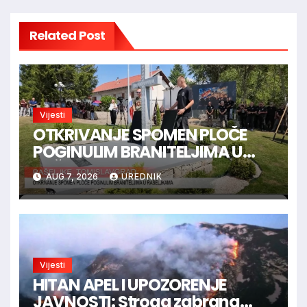
Related Post
Vijesti
OTKRIVANJE SPOMEN PLOČE
POGINULIM BRANITELJIMA U
RAŠELJKAMA
AUG 7, 2026
UREDNIK
Vijesti
HITAN APEL I UPOZORENJE
JAVNOSTI: Stroga zabrana