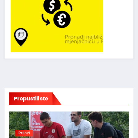
Propustili ste
Prilozi