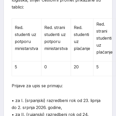
logistika, smjer Cestovni promet prikazane su
tablici:
Red.
Red.
Red. strani
Red.
strani
studenti uz
studenti uz
studenti
studenti
potporu
potporu
uz
uz
ministarstva
ministarstva
plaćanje
plaćanje
5
0
20
5
Prijave za upis se primaju:
•
za I. (srpanjski) razredbeni rok od 23. lipnja
do 2. srpnja 2026. godine,
•
za II. (rujanski) razredbeni rok od 24.