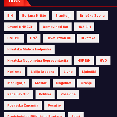
TAGS
BiH
Borjana Krišto
Branitelji
Briješka Zvona
Crveni Križ ŽZH
Domovinski Rat
HDZ BiH
HNS BiH
HNŽ
Hrvati Izvan RH
Hrvatska
Hrvatska Matica Iseljenika
Hrvatska Nogometna Reprezentacija
HSP BiH
HVO
Korizma
Lidija Bradara
Livno
Ljubuški
Međugorje
Mostar
Nogomet
Orašje
Papa Lav XIV.
Politika
Posavina
Posavska Županija
Posušje
Predsjednica FBiH Lidija Bradara
Sport