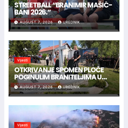
STREETBALL “BRANIMIR MAŠIĆ-
BANI 2026.”
AUGUST 7, 2026
UREDNIK
Vijesti
OTKRIVANJE SPOMEN PLOČE
POGINULIM BRANITELJIMA U
RAŠELJKAMA
AUGUST 7, 2026
UREDNIK
Vijesti