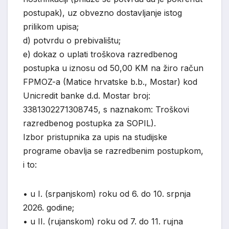
postupak), uz obvezno dostavljanje istog
prilikom upisa;
d) potvrdu o prebivalištu;
e) dokaz o uplati troškova razredbenog
postupka u iznosu od 50,00 KM na žiro račun
FPMOZ-a (Matice hrvatske b.b., Mostar) kod
Unicredit banke d.d. Mostar broj:
3381302271308745, s naznakom: Troškovi
razredbenog postupka za SOPIL).
Izbor pristupnika za upis na studijske
programe obavlja se razredbenim postupkom,
i to:
•
u I. (srpanjskom) roku od 6. do 10. srpnja
2026. godine;
•
u II. (rujanskom) roku od 7. do 11. rujna