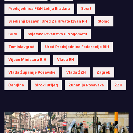
Predsjednica FBiH Lidija Bradara
Sport
Središnji Državni Ured Za Hrvate Izvan RH
Stolac
SUM
Svjetsko Prvenstvo U Nogometu
Tomislavgrad
Ured Predsjednice Federacije BiH
Vijeće Ministara BiH
Vlada RH
Vlada Županije Posavske
Vlada ŽZH
Zagreb
Čapljina
Široki Brijeg
Županija Posavska
ŽZH