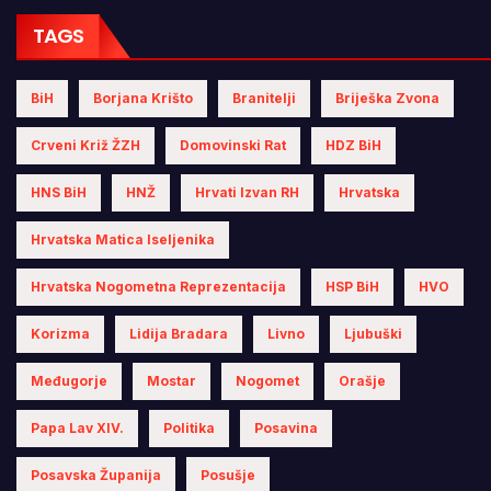
TAGS
BiH
Borjana Krišto
Branitelji
Briješka Zvona
Crveni Križ ŽZH
Domovinski Rat
HDZ BiH
HNS BiH
HNŽ
Hrvati Izvan RH
Hrvatska
Hrvatska Matica Iseljenika
Hrvatska Nogometna Reprezentacija
HSP BiH
HVO
Korizma
Lidija Bradara
Livno
Ljubuški
Međugorje
Mostar
Nogomet
Orašje
Papa Lav XIV.
Politika
Posavina
Posavska Županija
Posušje