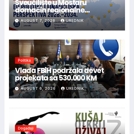
Sveučilište u Mostaru
domaćin regionalne
konferencije o budućnosti EU
AUGUST 7, 2026
UREDNIK
politika i financijske
perspektive 2028.–2034.
Politika
Vlada FBiH podržala devet
projekata sa 530.000 KM
AUGUST 6, 2026
UREDNIK
Događaji