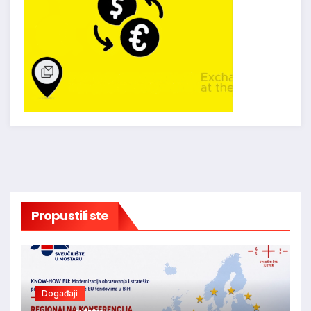
Propustili ste
Događaji