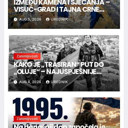
IZMEĐU KAMENA I SJEĆANJA –
VISUĆ-GRAD I TAJNA CRNE
KRALJICE
AUG 5, 2026
UREDNIK
Zanimljivosti
KAKO JE „TRASIRAN“ PUT DO
„OLUJE“ – NAJUSPJEŠNIJE
VOJNE OPERACIJE U
AUG 4, 2026
UREDNIK
HRVATSKOJ POVIJESTI
Zanimljivosti
Na današnji dan započela je