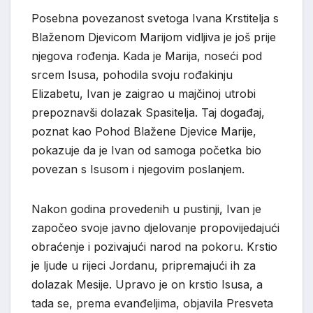
Posebna povezanost svetoga Ivana Krstitelja s
Blaženom Djevicom Marijom vidljiva je još prije
njegova rođenja. Kada je Marija, noseći pod
srcem Isusa, pohodila svoju rođakinju
Elizabetu, Ivan je zaigrao u majčinoj utrobi
prepoznavši dolazak Spasitelja. Taj događaj,
poznat kao Pohod Blažene Djevice Marije,
pokazuje da je Ivan od samoga početka bio
povezan s Isusom i njegovim poslanjem.
Nakon godina provedenih u pustinji, Ivan je
započeo svoje javno djelovanje propovijedajući
obraćenje i pozivajući narod na pokoru. Krstio
je ljude u rijeci Jordanu, pripremajući ih za
dolazak Mesije. Upravo je on krstio Isusa, a
tada se, prema evanđeljima, objavila Presveta