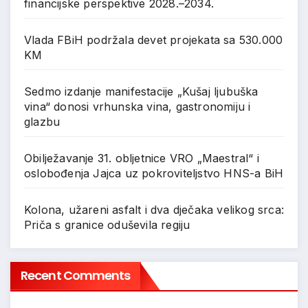
financijske perspektive 2028.–2034.
Vlada FBiH podržala devet projekata sa 530.000
KM
Sedmo izdanje manifestacije „Kušaj ljubuška
vina“ donosi vrhunska vina, gastronomiju i
glazbu
Obilježavanje 31. obljetnice VRO „Maestral“ i
oslobođenja Jajca uz pokroviteljstvo HNS-a BiH
Kolona, užareni asfalt i dva dječaka velikog srca:
Priča s granice oduševila regiju
Recent Comments