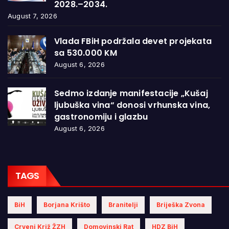
2028.–2034.
August 7, 2026
Vlada FBiH podržala devet projekata
sa 530.000 KM
August 6, 2026
Sedmo izdanje manifestacije „Kušaj
ljubuška vina“ donosi vrhunska vina,
gastronomiju i glazbu
August 6, 2026
TAGS
BiH
Borjana Krišto
Branitelji
Briješka Zvona
Crveni Križ ŽZH
Domovinski Rat
HDZ BiH