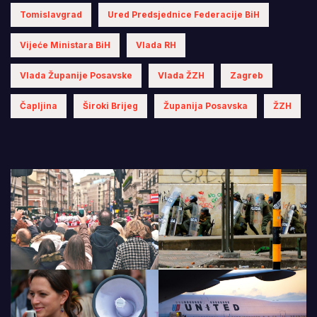
Tomislavgrad
Ured Predsjednice Federacije BiH
Vijeće Ministara BiH
Vlada RH
Vlada Županije Posavske
Vlada ŽZH
Zagreb
Čapljina
Široki Brijeg
Županija Posavska
ŽZH