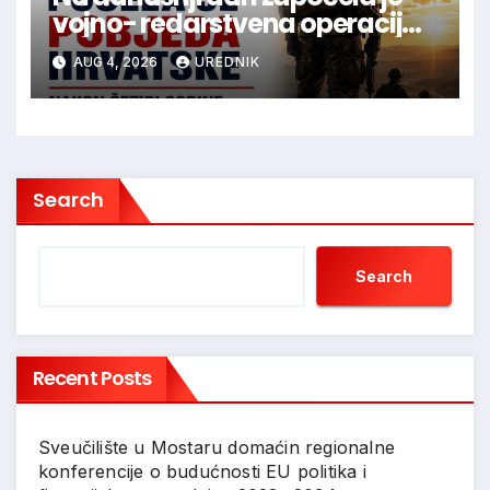
vojno- redarstvena operacija
Oluja
AUG 4, 2026
UREDNIK
Search
Search
Recent Posts
Sveučilište u Mostaru domaćin regionalne
konferencije o budućnosti EU politika i