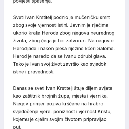
povijesti spasenja.
Sveti Ivan Krstitelj podnio je mučeničku smrt
zbog svoje vjernosti istini. Javnim je riječima
ukorio kralja Heroda zbog njegova neurednog
života, zbog čega je bio zatvoren. Na nagovor
Herodijade i nakon plesa njezine kćeri Salome,
Herod je naredio da se Ivanu odrubi glava.
Tako je Ivan svoj život završio kao svjedok
istine i pravednosti.
Danas se sveti Ivan Krstitelj štuje diljem svijeta
kao zaštitnik brojnih župa, mjesta i vjernika.
Njegov primjer poziva kršćane na hrabro
svjedočenje vjere, poniznost i vjernost Kristu,
kojemu je cijelim svojim životom pripravljao
put.