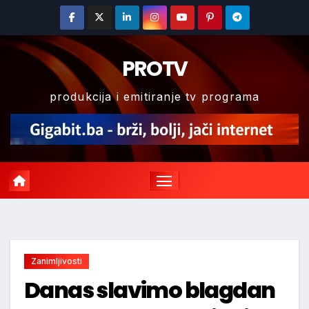
Skip
to
content
PROTV
produkcija i emitiranje tv programa
Zanimljivosti
Danas slavimo blagdan