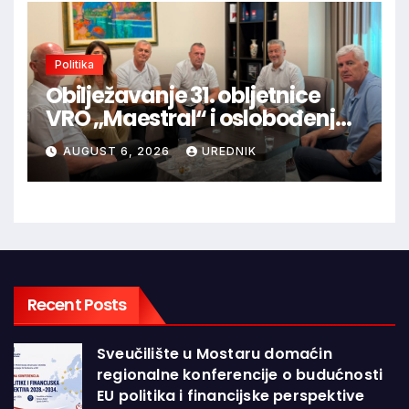
Politika
Obilježavanje 31. obljetnice
VRO „Maestral“ i oslobođenja
Jajca uz pokroviteljstvo HNS-a
AUGUST 6, 2026
UREDNIK
BiH
Recent Posts
Sveučilište u Mostaru domaćin
regionalne konferencije o budućnosti
EU politika i financijske perspektive