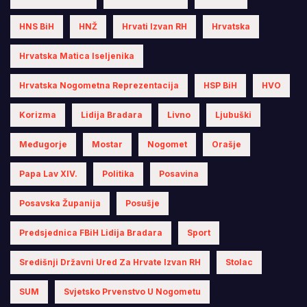
HNS BiH
HNŽ
Hrvati Izvan RH
Hrvatska
Hrvatska Matica Iseljenika
Hrvatska Nogometna Reprezentacija
HSP BiH
HVO
Korizma
Lidija Bradara
Livno
Ljubuški
Međugorje
Mostar
Nogomet
Orašje
Papa Lav XIV.
Politika
Posavina
Posavska Županija
Posušje
Predsjednica FBiH Lidija Bradara
Sport
Središnji Državni Ured Za Hrvate Izvan RH
Stolac
SUM
Svjetsko Prvenstvo U Nogometu