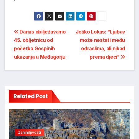
Post
Danas obilježavamo
Joško Lokas: “Ljubav
45. obljetnicu od
može nestati među
navigation
početka Gospinih
odraslima, ali nikad
ukazanja u Međugorju
prema djeci”
Related Post
Zanimljivosti