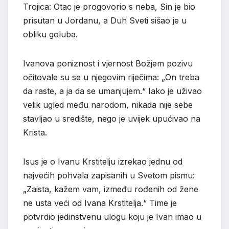
Trojica: Otac je progovorio s neba, Sin je bio
prisutan u Jordanu, a Duh Sveti sišao je u
obliku goluba.
Ivanova poniznost i vjernost Božjem pozivu
očitovale su se u njegovim riječima: „On treba
da raste, a ja da se umanjujem.“ Iako je uživao
velik ugled među narodom, nikada nije sebe
stavljao u središte, nego je uvijek upućivao na
Krista.
Isus je o Ivanu Krstitelju izrekao jednu od
najvećih pohvala zapisanih u Svetom pismu:
„Zaista, kažem vam, između rođenih od žene
ne usta veći od Ivana Krstitelja.“ Time je
potvrdio jedinstvenu ulogu koju je Ivan imao u