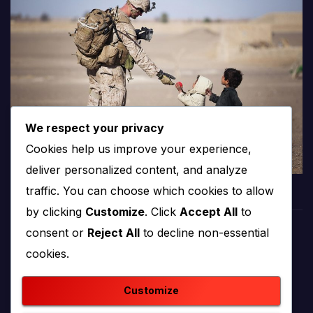
We respect your privacy
Cookies help us improve your experience,
deliver personalized content, and analyze
traffic. You can choose which cookies to allow
by clicking
Customize
. Click
Accept All
to
consent or
Reject All
to decline non-essential
PROTV
cookies.
produkcija i emitiranje tv programa
Customize