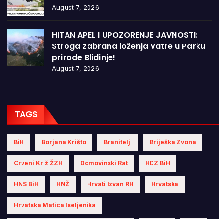
August 7, 2026
HITAN APEL I UPOZORENJE JAVNOSTI:
Stroga zabrana loženja vatre u Parku
prirode Blidinje!
August 7, 2026
TAGS
BiH
Borjana Krišto
Branitelji
Briješka Zvona
Crveni Križ ŽZH
Domovinski Rat
HDZ BiH
HNS BiH
HNŽ
Hrvati Izvan RH
Hrvatska
Hrvatska Matica Iseljenika