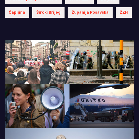
Čapljina
Široki Brijeg
Županija Posavska
ŽZH