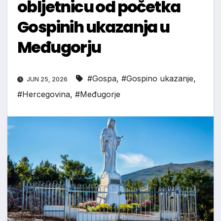
obljetnicu od početka
Gospinih ukazanja u
Međugorju
#Gospa
,
#Gospino ukazanje
,
JUN 25, 2026
#Hercegovina
,
#Međugorje