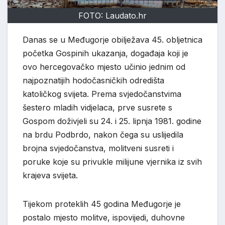
FOTO: Laudato.hr
Danas se u
Međugorje
obilježava 45. obljetnica
početka Gospinih ukazanja, događaja koji je
ovo hercegovačko mjesto učinio jednim od
najpoznatijih hodočasničkih odredišta
katoličkog svijeta. Prema svjedočanstvima
šestero mladih vidjelaca, prve susrete s
Gospom doživjeli su 24. i 25. lipnja 1981. godine
na brdu Podbrdo, nakon čega su uslijedila
brojna svjedočanstva, molitveni susreti i
poruke koje su privukle milijune vjernika iz svih
krajeva svijeta.
Tijekom proteklih 45 godina Međugorje je
postalo mjesto molitve, ispovijedi, duhovne