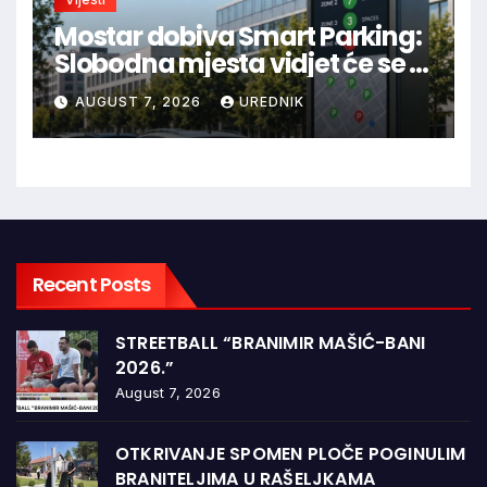
Mostar dobiva Smart Parking:
Slobodna mjesta vidjet će se u
aplikaciji
AUGUST 7, 2026
UREDNIK
Recent Posts
STREETBALL “BRANIMIR MAŠIĆ-BANI
2026.”
August 7, 2026
OTKRIVANJE SPOMEN PLOČE POGINULIM
BRANITELJIMA U RAŠELJKAMA