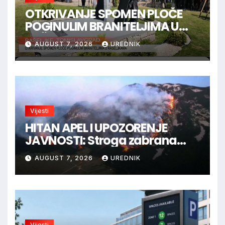
OTKRIVANJE SPOMEN PLOČE
POGINULIM BRANITELJIMA U
RAŠELJKAMA
AUGUST 7, 2026
UREDNIK
Vijesti
HITAN APEL I UPOZORENJE
JAVNOSTI: Stroga zabrana
loženja vatre u Parku prirode
AUGUST 7, 2026
UREDNIK
Blidinje!
Vijesti