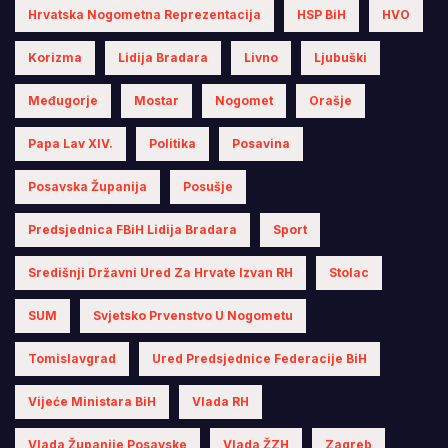
Hrvatska Nogometna Reprezentacija
HSP BiH
HVO
Korizma
Lidija Bradara
Livno
Ljubuški
Međugorje
Mostar
Nogomet
Orašje
Papa Lav XIV.
Politika
Posavina
Posavska Županija
Posušje
Predsjednica FBiH Lidija Bradara
Sport
Središnji Državni Ured Za Hrvate Izvan RH
Stolac
SUM
Svjetsko Prvenstvo U Nogometu
Tomislavgrad
Ured Predsjednice Federacije BiH
Vijeće Ministara BiH
Vlada RH
Vlada Županije Posavske
Vlada ŽZH
Zagreb