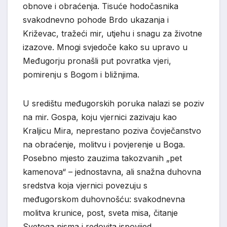
obnove i obraćenja. Tisuće hodočasnika
svakodnevno pohode Brdo ukazanja i
Križevac, tražeći mir, utjehu i snagu za životne
izazove. Mnogi svjedoče kako su upravo u
Međugorju pronašli put povratka vjeri,
pomirenju s Bogom i bližnjima.
U središtu međugorskih poruka nalazi se poziv
na mir. Gospa, koju vjernici zazivaju kao
Kraljicu Mira, neprestano poziva čovječanstvo
na obraćenje, molitvu i povjerenje u Boga.
Posebno mjesto zauzima takozvanih „pet
kamenova“ – jednostavna, ali snažna duhovna
sredstva koja vjernici povezuju s
međugorskom duhovnošću: svakodnevna
molitva krunice, post, sveta misa, čitanje
Svetoga pisma i redovita ispovijed.