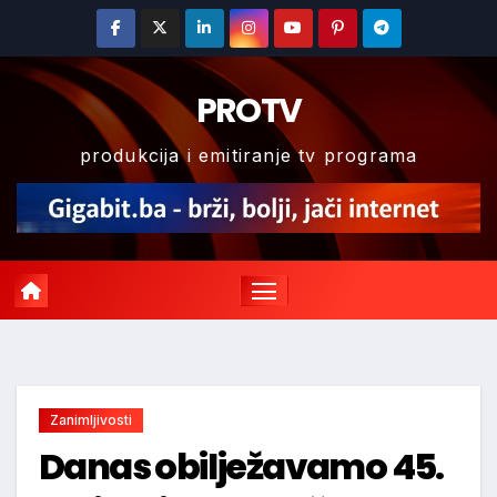
Skip
to
content
PROTV
produkcija i emitiranje tv programa
Zanimljivosti
Danas obilježavamo 45.