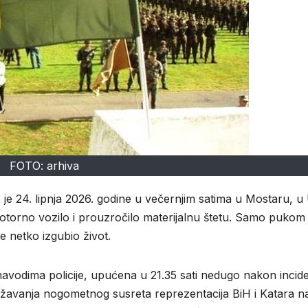
FOTO: arhiva
e 24. lipnja 2026. godine u večernjim satima u Mostaru, u U
torno vozilo i prouzročilo materijalnu štetu. Samo pukom
je netko izgubio život.
 navodima policije, upućena u 21.35 sati nedugo nakon incid
državanja nogometnog susreta reprezentacija BiH i Katara n