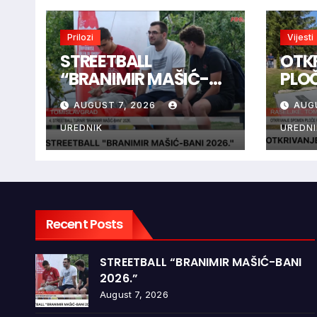
Prilozi
Vijesti
STREETBALL
OTK
“BRANIMIR MAŠIĆ-
PLO
BANI 2026.”
BRAN
AUGUST 7, 2026
AUG
RAŠ
UREDNIK
UREDNI
Recent Posts
STREETBALL “BRANIMIR MAŠIĆ-BANI
2026.”
August 7, 2026