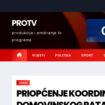
Skip
to
content
PROTV
produkcija i emitiranje tv
programa
VIJESTI
POLITIKA
SPORT
Vijesti
PRIOPĆENJE KOORDI
DOMOVINSKOG RATA