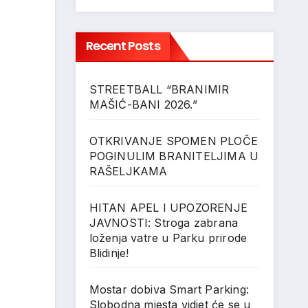
Recent Posts
STREETBALL “BRANIMIR
MAŠIĆ-BANI 2026.”
OTKRIVANJE SPOMEN PLOČE
POGINULIM BRANITELJIMA U
RAŠELJKAMA
HITAN APEL I UPOZORENJE
JAVNOSTI: Stroga zabrana
loženja vatre u Parku prirode
Blidinje!
Mostar dobiva Smart Parking:
Slobodna mjesta vidjet će se u