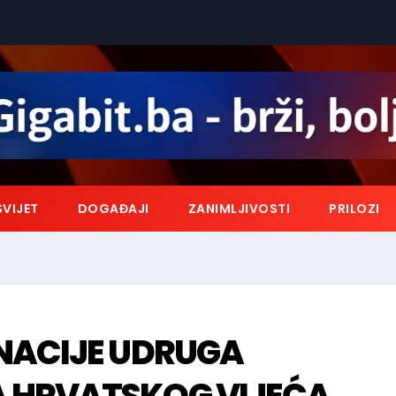
SVIJET
DOGAĐAJI
ZANIMLJIVOSTI
PRILOZI
NACIJE UDRUGA
 HRVATSKOG VIJEĆA