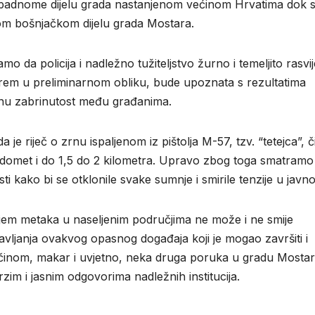
apadnome dijelu grada nastanjenom većinom Hrvatima dok 
om bošnjačkom dijelu grada Mostara.
amo da policija i nadležno tužiteljstvo žurno i temeljito rasvij
arem u preliminarnom obliku, bude upoznata s rezultatima
iljnu zabrinutost među građanima.
je riječ o zrnu ispaljenom iz pištolja M-57, tzv. “tetejca”, či
domet i do 1,5 do 2 kilometra. Upravo zbog toga smatramo 
i kako bi se otklonile svake sumnje i smirile tenzije u javnos
vanjem metaka u naseljenim područjima ne može i ne smije
avljanja ovakvog opasnog događaja koji je mogao završiti i
vim činom, makar i uvjetno, neka druga poruka u gradu Mostar
im i jasnim odgovorima nadležnih institucija.