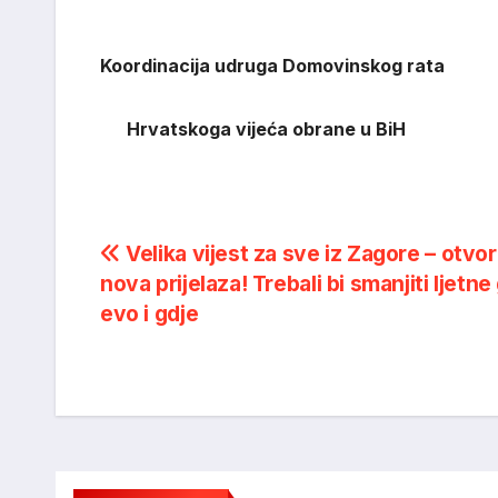
Koordinacija udruga Domovinskog rata
Hrvatskoga vijeća obrane u BiH
Post
Velika vijest za sve iz Zagore – otvo
nova prijelaza! Trebali bi smanjiti ljetn
navigation
evo i gdje