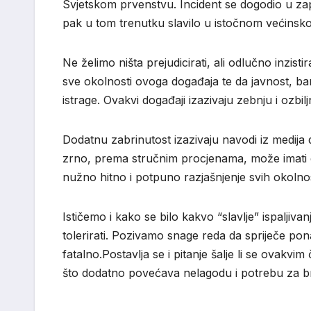
Svjetskom prvenstvu. Incident se dogodio u z
pak u tom trenutku slavilo u istočnom većinsk
Ne želimo ništa prejudicirati, ali odlučno inzistir
sve okolnosti ovoga događaja te da javnost, b
istrage. Ovakvi događaji izazivaju zebnju i ozb
Dodatnu zabrinutost izazivaju navodi iz medija da 
zrno, prema stručnim procjenama, može imati 
nužno hitno i potpuno razjašnjenje svih okolnost
Ističemo i kako se bilo kakvo “slavlje” ispalji
tolerirati. Pozivamo snage reda da spriječe pon
fatalno.Postavlja se i pitanje šalje li se ovak
što dodatno povećava nelagodu i potrebu za brz