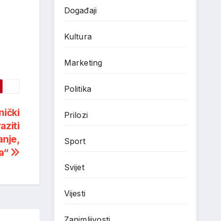
Događaji
Kultura
Marketing
Politika
nički
Prilozi
aziti
anje,
Sport
ja“
Svijet
Vijesti
Zanimljivosti