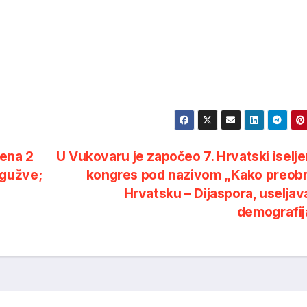
rena 2
U Vukovaru je započeo 7. Hrvatski iselje
e gužve;
kongres pod nazivom „Kako preobr
Hrvatsku – Dijaspora, useljav
demografi