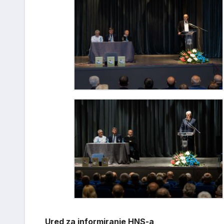
U
red za informiranje HNS-a