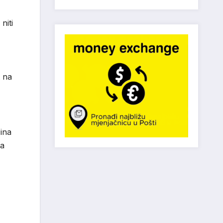
niti
t na
ina
za