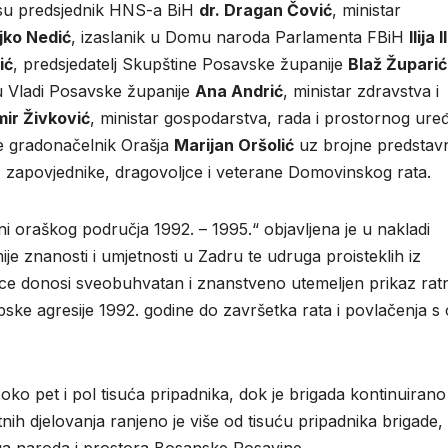
 su predsjednik HNS-a BiH
dr. Dragan Čović
, ministar
jko Nedić
, izaslanik u Domu naroda Parlamenta FBiH
Ilija I
ić
, predsjedatelj Skupštine Posavske županije
Blaž Župarić
a u Vladi Posavske županije
Ana Andrić
, ministar zdravstva i
ir Živković
, ministar gospodarstva, rada i prostornog ure
e gradonačelnik Orašja
Marijan Oršolić
uz brojne predstav
lja, zapovjednike, dragovoljce i veterane Domovinskog rata.
i oraškog područja 1992. – 1995.“ objavljena je u nakladi
e znanosti i umjetnosti u Zadru te udruga proisteklih iz
ce donosi sveobuhvatan i znanstveno utemeljen prikaz rat
ske agresije 1992. godine do završetka rata i povlačenja s 
ko pet i pol tisuća pripadnika, dok je brigada kontinuirano
ratnih djelovanja ranjeno je više od tisuću pripadnika brigade,
koga naroda i prostora Bosanske Posavine.