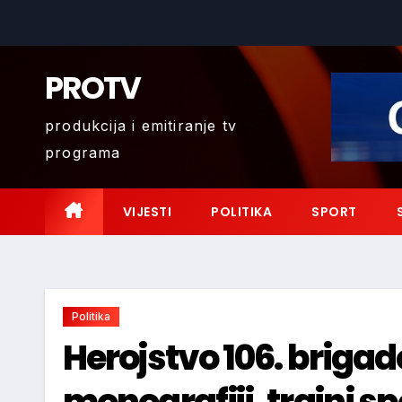
Skip
to
content
PROTV
produkcija i emitiranje tv
programa
VIJESTI
POLITIKA
SPORT
Politika
Herojstvo 106. brigad
monografiji, trajni 