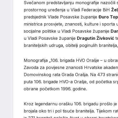
Svečanom predstavljanju monografije nazočili
prostornog uređenja u Vladi Federacije BiH
Žel
predsjednik Vlade Posavske županije
Đuro Top
ministrica prosvjete, znanosti, kulture i sport
socijalne politike u Vladi Posavske županije
Dam
u Vladi Posavske županije
Dragutin Živković
t
braniteljskih udruga, obitelji poginulih branite
Monografija „106. brigada HVO Orašje – u obran
Zavoda za povijesne znanosti Hrvatske akademij
Domovinskog rata Grada Orašja. Na 473 strani
puta 106. brigade HVO-a Orašje, od početka srp
obrane početkom 1996. godine.
Kroz legendarnu orašku 106. brigadu prošlo je o
brojala oko tri i pol tisuće branitelja. Tijekom 
je 271 branitelj položio život u obrani hrvats