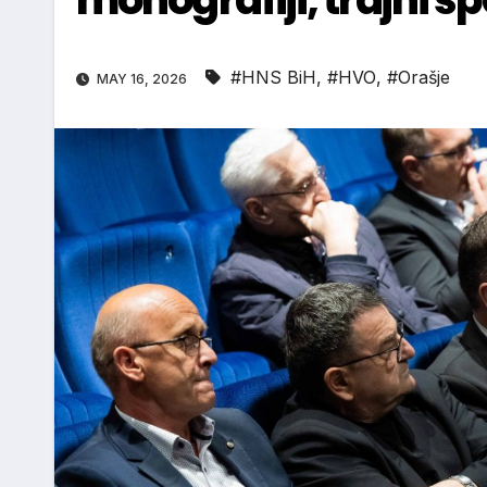
#HNS BiH
,
#HVO
,
#Orašje
MAY 16, 2026