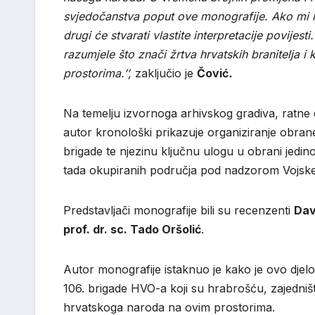
svjedočanstva poput ove monografije. Ako mi n
drugi će stvarati vlastite interpretacije povije
razumjele što znači žrtva hrvatskih branitelja 
prostorima.’’,
zaključio je
Čović
.
Na temelju izvornoga arhivskog gradiva, ratne
autor kronološki prikazuje organiziranje obran
brigade te njezinu ključnu ulogu u obrani jed
tada okupiranih područja pod nadzorom Vojske
Predstavljači monografije bili su recenzenti
Dav
prof. dr. sc. Tado Oršolić
.
Autor monografije istaknuo je kako je ovo djelo
106. brigade HVO-a koji su hrabrošću, zajedniš
hrvatskoga naroda na ovim prostorima.