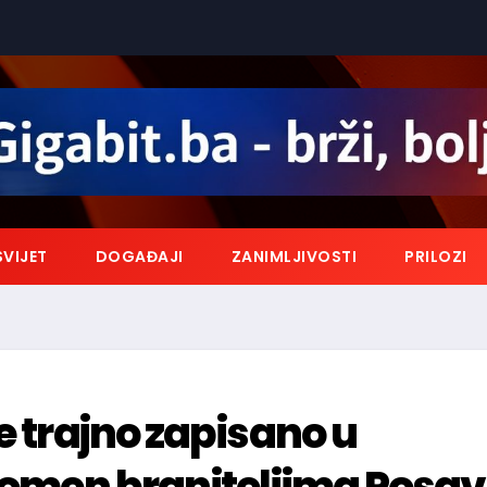
SVIJET
DOGAĐAJI
ZANIMLJIVOSTI
PRILOZI
e trajno zapisano u
spomen braniteljima Posav