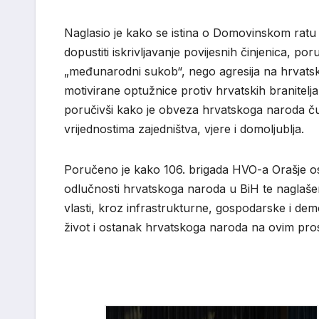
Naglasio je kako se istina o Domovinskom ratu i 
dopustiti iskrivljavanje povijesnih činjenica, p
„međunarodni sukob“, nego agresija na hrvatski 
motivirane optužnice protiv hrvatskih branite
poručivši kako je obveza hrvatskoga naroda čuva
vrijednostima zajedništva, vjere i domoljublja.
Poručeno je kako 106. brigada HVO-a Orašje osta
odlučnosti hrvatskoga naroda u BiH te naglaše
vlasti, kroz infrastrukturne, gospodarske i demog
život i ostanak hrvatskoga naroda na ovim pro