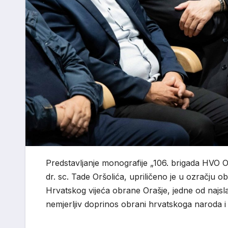
Predstavljanje monografije „106. brigada HVO O
dr. sc. Tade Oršolića, upriličeno je u ozračju o
Hrvatskog vijeća obrane Orašje, jedne od najsl
nemjerljiv doprinos obrani hrvatskoga naroda i