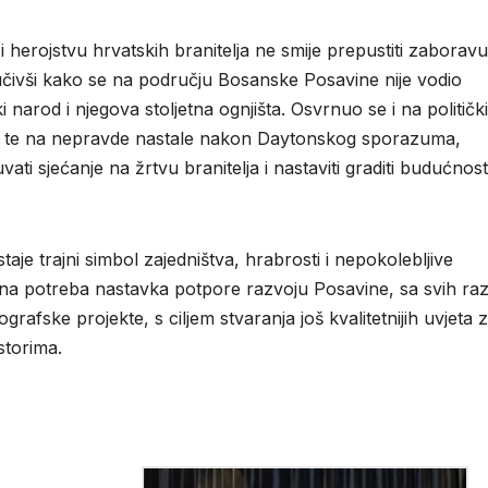
herojstvu hrvatskih branitelja ne smije prepustiti zaboravu 
oručivši kako se na području Bosanske Posavine nije vodio
narod i njegova stoljetna ognjišta. Osvrnuo se i na politički
lja te na nepravde nastale nakon Daytonskog sporazuma,
ti sjećanje na žrtvu branitelja i nastaviti graditi budućnos
je trajni simbol zajedništva, hrabrosti i nepokolebljive
na potreba nastavka potpore razvoju Posavine, sa svih raz
rafske projekte, s ciljem stvaranja još kvalitetnijih uvjeta 
storima.