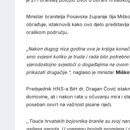
Ministar branitelja Posavske županije Ilija Miš
obrađuje, istaknuvši kako ovo djelo predstavlja 
oraškom području.
„Nakon dugog niza godina ova je knjiga konačno
smo svjesni koliko je truda i rada bilo potrebno 
vjerodostojno svjedoči o događajima na ovom p
prikazati drugačije.“,
naglasio je ministar
Miško
Predsjednik HNS-a BiH dr. Dragan Čović istaknu
domovine, ali i nakon rata u očuvanju mira i sta
poseban osvrt na važnost pisane riječi.
,,Tisuće hrvatskih bojovnika branile su svoj na
našega naroda. U vremenu brojnih promjena i no