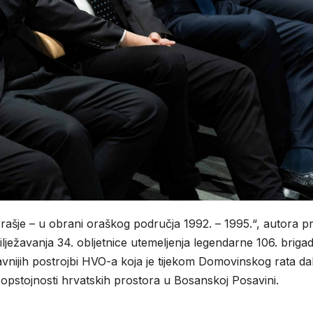
rašje – u obrani oraškog područja 1992. – 1995.“, autora pr
bilježavanja 34. obljetnice utemeljenja legendarne 106. briga
avnijih postrojbi HVO-a koja je tijekom Domovinskog rata da
 opstojnosti hrvatskih prostora u Bosanskoj Posavini.