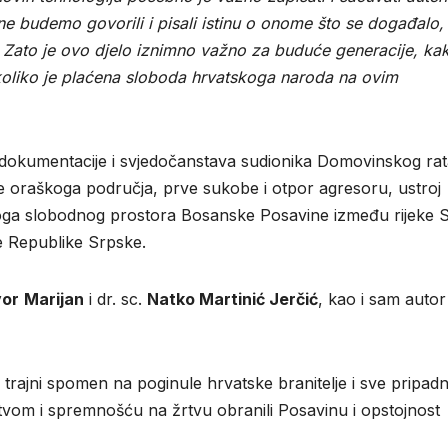
e budemo govorili i pisali istinu o onome što se događalo,
sti. Zato je ovo djelo iznimno važno za buduće generacije, ka
i koliko je plaćena sloboda hrvatskoga naroda na ovim
 dokumentacije i svjedočanstava sudionika Domovinskog rat
e oraškoga područja, prve sukobe i otpor agresoru, ustroj
inoga slobodnog prostora Bosanske Posavine između rijeke S
 Republike Srpske.
or
Marijan
i dr. sc.
Natko Martinić Jerčić
, kao i sam autor
 trajni spomen na poginule hrvatske branitelje i sve pripadn
tvom i spremnošću na žrtvu obranili Posavinu i opstojnost