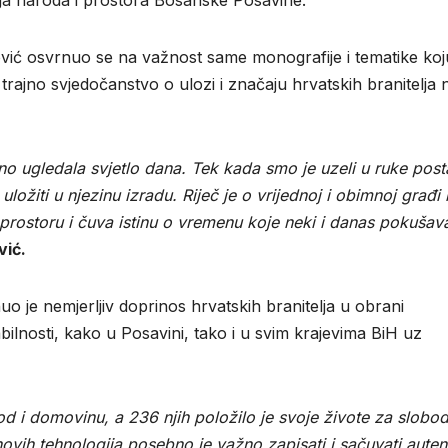
ković osvrnuo se na važnost same monografije i tematike koj
trajno svjedočanstvo o ulozi i značaju hrvatskih branitelja 
 ugledala svjetlo dana. Tek kada smo je uzeli u ruke posta
uložiti u njezinu izradu. Riječ je o vrijednoj i obimnoj građi
rostoru i čuva istinu o vremenu koje neki i danas pokušav
vić.
o je nemjerljiv doprinos hrvatskih branitelja u obrani
bilnosti, kako u Posavini, tako i u svim krajevima BiH uz
rod i domovinu, a 236 njih položilo je svoje živote za slobo
vih tehnologija posebno je važno zapisati i sačuvati auten