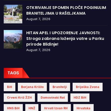
OTKRIVANJE SPOMEN PLOČE POGINULIM
BRANITELJIMA U RAŠELJKAMA
August 7, 2026
HITAN APEL I UPOZORENJE JAVNOSTI:
Stroga zabrana loženja vatre u Parku
prirode Blidinje!
August 7, 2026
TAGS
BiH
Borjana Krišto
Branitelji
Briješka Zvona
Crveni Križ ŽZH
Domovinski Rat
HDZ BiH
HNS BiH
HNŽ
Hrvati Izvan RH
Hrvatska