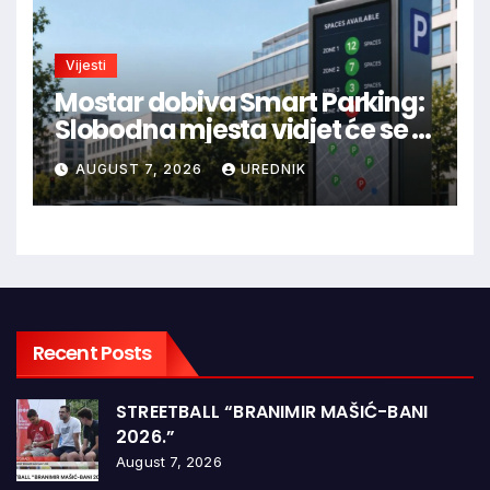
Vijesti
Mostar dobiva Smart Parking:
Slobodna mjesta vidjet će se u
aplikaciji
AUGUST 7, 2026
UREDNIK
Recent Posts
STREETBALL “BRANIMIR MAŠIĆ-BANI
2026.”
August 7, 2026