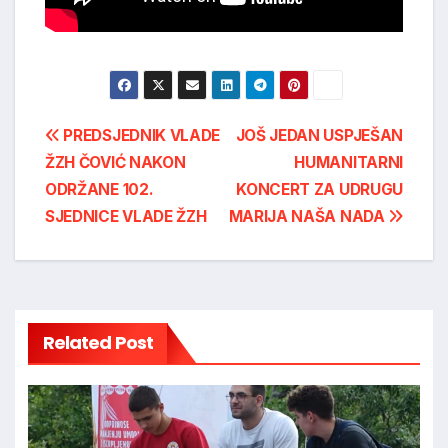
Post
PREDSJEDNIK VLADE
JOŠ JEDAN USPJEŠAN
ŽZH ČOVIĆ NAKON
HUMANITARNI
navigation
ODRŽANE 102.
KONCERT ZA UDRUGU
SJEDNICE VLADE ŽZH
MARIJA NAŠA NADA
Related Post