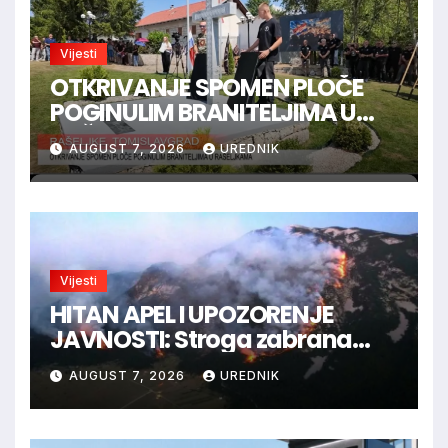
Vijesti
OTKRIVANJE SPOMEN PLOČE
POGINULIM BRANITELJIMA U
RAŠELJKAMA
AUGUST 7, 2026
UREDNIK
Vijesti
HITAN APEL I UPOZORENJE
JAVNOSTI: Stroga zabrana
loženja vatre u Parku prirode
AUGUST 7, 2026
UREDNIK
Blidinje!