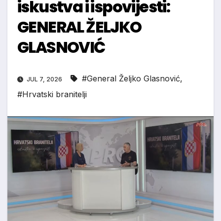
iskustva i ispovijesti:
GENERAL ŽELJKO
GLASNOVIĆ
#General Željko Glasnović
,
JUL 7, 2026
#Hrvatski branitelji