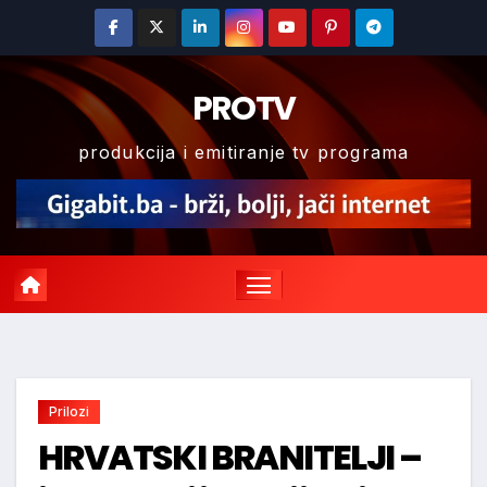
Skip
to
content
PROTV
produkcija i emitiranje tv programa
Prilozi
HRVATSKI BRANITELJI –