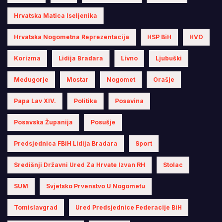
Hrvatska Matica Iseljenika
Hrvatska Nogometna Reprezentacija
HSP BiH
HVO
Korizma
Lidija Bradara
Livno
Ljubuški
Međugorje
Mostar
Nogomet
Orašje
Papa Lav XIV.
Politika
Posavina
Posavska Županija
Posušje
Predsjednica FBiH Lidija Bradara
Sport
Središnji Državni Ured Za Hrvate Izvan RH
Stolac
SUM
Svjetsko Prvenstvo U Nogometu
Tomislavgrad
Ured Predsjednice Federacije BiH