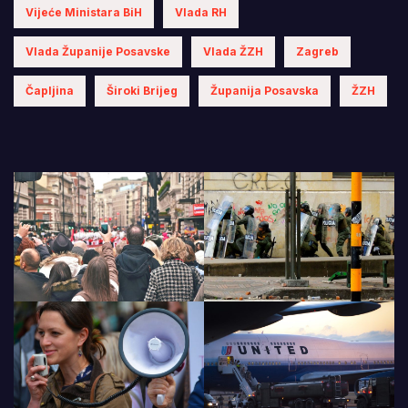
Vijeće Ministara BiH
Vlada RH
Vlada Županije Posavske
Vlada ŽZH
Zagreb
Čapljina
Široki Brijeg
Županija Posavska
ŽZH