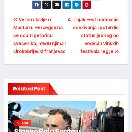
Post
Veliko slavlje u
4.Trnjak Fest nadmašio
Mostaru: Hercegovina
očekivanja i potvrdio
navigation
će dobiti petoricu
status jednog od
svećenika, među njima i
vodećih vinskih
širokobriješki franjevac
festivala regije
Related Post
Vijesti
Stanko Baja Sopta u