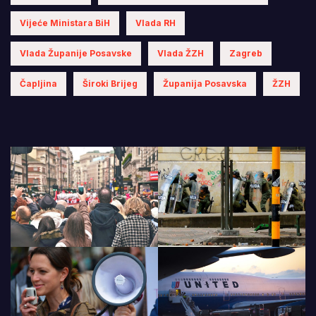
Vijeće Ministara BiH
Vlada RH
Vlada Županije Posavske
Vlada ŽZH
Zagreb
Čapljina
Široki Brijeg
Županija Posavska
ŽZH