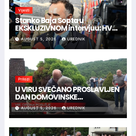
Vijesti
Stanko Baja Sopta u
EKSKLUZIVNOM intervjuu: HVO
je trebao ući u Vukovar preko
AUGUST 5, 2026
UREDNIK
Marinaca, Bogdanovaca i
Bršadina
Prilozi
U VIRU SVEČANO PROSLAVLJEN
DAN DOMOVINSKE
ZAHVALNOSTI
AUGUST 5, 2026
UREDNIK