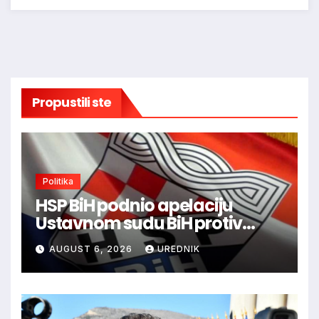
Propustili ste
Politika
HSP BiH podnio apelaciju
Ustavnom sudu BiH protiv
ovjere kandidature Slavena
AUGUST 6, 2026
UREDNIK
Kovačevića