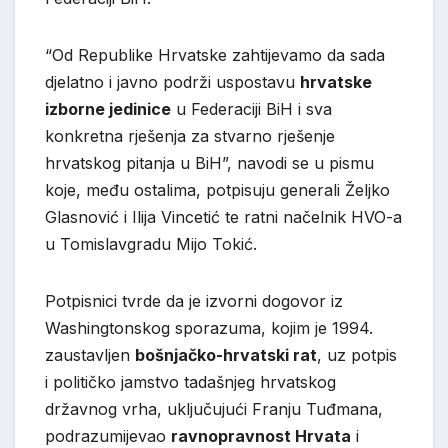
“Od Republike Hrvatske zahtijevamo da sada
djelatno i javno podrži uspostavu
hrvatske
izborne jedinice
u Federaciji BiH i sva
konkretna rješenja za stvarno rješenje
hrvatskog pitanja u BiH”, navodi se u pismu
koje, među ostalima, potpisuju generali Željko
Glasnović i Ilija Vincetić te ratni načelnik HVO-a
u Tomislavgradu Mijo Tokić.
Potpisnici tvrde da je izvorni dogovor iz
Washingtonskog sporazuma, kojim je 1994.
zaustavljen
bošnjačko-hrvatski rat
, uz potpis
i političko jamstvo tadašnjeg hrvatskog
državnog vrha, uključujući Franju Tuđmana,
podrazumijevao
ravnopravnost Hrvata
i