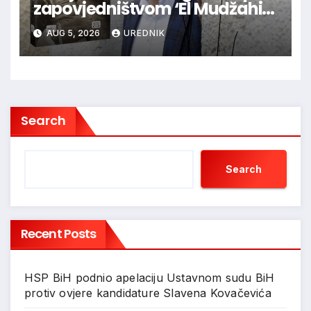
zapovjedništvom ‘El Mudžahid’
u BiH su Hrvatima ritualno
AUG 5, 2026
UREDNIK
odsijecali glave
Search
Search
Recent Posts
HSP BiH podnio apelaciju Ustavnom sudu BiH
protiv ovjere kandidature Slavena Kovačevića