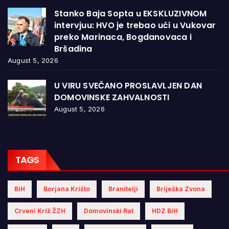
Stanko Baja Sopta u EKSKLUZIVNOM
intervjuu: HVO je trebao ući u Vukovar
preko Marinaca, Bogdanovaca i
Bršadina
August 5, 2026
U VIRU SVEČANO PROSLAVLJEN DAN
DOMOVINSKE ZAHVALNOSTI
August 5, 2026
TAGS
BiH
Borjana Krišto
Branitelji
Briješka Zvona
Crveni Križ ŽZH
Domovinski Rat
HDZ BiH