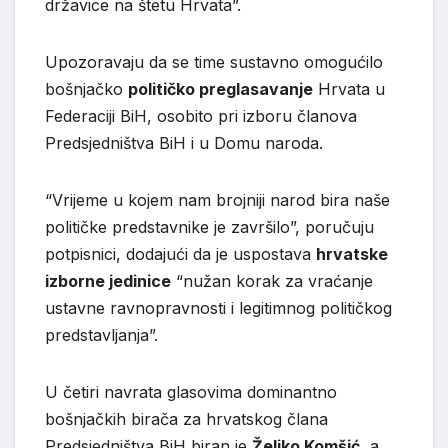
državice na štetu Hrvata”.
Upozoravaju da se time sustavno omogućilo
bošnjačko
političko preglasavanje
Hrvata u
Federaciji BiH, osobito pri izboru članova
Predsjedništva BiH i u Domu naroda.
“Vrijeme u kojem nam brojniji narod bira naše
političke predstavnike je završilo”, poručuju
potpisnici, dodajući da je uspostava
hrvatske
izborne jedinice
“nužan korak za vraćanje
ustavne ravnopravnosti i legitimnog političkog
predstavljanja”.
U četiri navrata glasovima dominantno
bošnjačkih birača za hrvatskog člana
Predsjedništva BiH biran je
Željko Komšić
, a