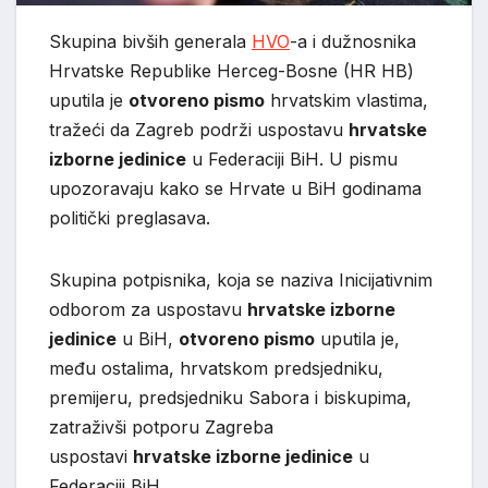
Skupina bivših generala
HVO
-a i dužnosnika
Hrvatske Republike Herceg-Bosne (HR HB)
uputila je
otvoreno pismo
hrvatskim vlastima,
tražeći da Zagreb podrži uspostavu
hrvatske
izborne jedinice
u Federaciji BiH. U pismu
upozoravaju kako se Hrvate u BiH godinama
politički preglasava.
Skupina potpisnika, koja se naziva Inicijativnim
odborom za uspostavu
hrvatske izborne
jedinice
u BiH,
otvoreno pismo
uputila je,
među ostalima, hrvatskom predsjedniku,
premijeru, predsjedniku Sabora i biskupima,
zatraživši potporu Zagreba
uspostavi
hrvatske izborne jedinice
u
Federaciji BiH.