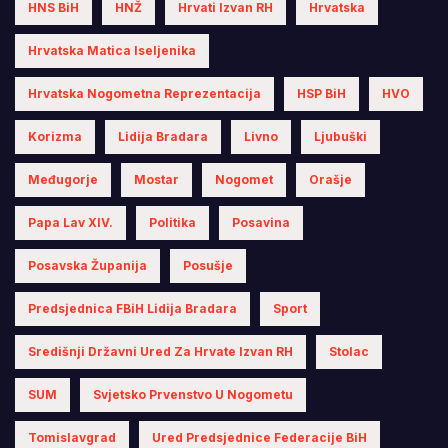
HNS BiH
HNŽ
Hrvati Izvan RH
Hrvatska
Hrvatska Matica Iseljenika
Hrvatska Nogometna Reprezentacija
HSP BiH
HVO
Korizma
Lidija Bradara
Livno
Ljubuški
Međugorje
Mostar
Nogomet
Orašje
Papa Lav XIV.
Politika
Posavina
Posavska Županija
Posušje
Predsjednica FBiH Lidija Bradara
Sport
Središnji Državni Ured Za Hrvate Izvan RH
Stolac
SUM
Svjetsko Prvenstvo U Nogometu
Tomislavgrad
Ured Predsjednice Federacije BiH