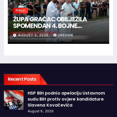
Prilozi
ŽUPA GRAČAC OBILJEŽILA
SPOMENDAN 4. BOJNE
“GRAČAC”
AUGUST 5, 2026
UREDNIK
Recent Posts
HSP BiH podnio apelaciju Ustavnom
sudu BiH protiv ovjere kandidature
Slavena Kovačevića
August 6, 2026