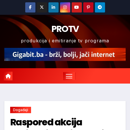
Skip
to
content
PROTV
produkcija i emitiranje tv programa
Događaji
Raspored akcija