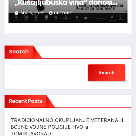
„Kušaj ljubuška vina“ donosi
vrhunska vina, gastronomiju i
AUG 6, 2026
UREDNIK
glazbu
Search
Search
Recent Posts
TRADICIONALNO OKUPLJANJE VETERANA II.
BOJNE VOJNE POLICIJE HVO-a -
TOMISLAVGRAD