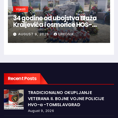
Vijesti
34 godine od ubojstva Blaža
Kraljevića i osmorice HOS-
ovaca: Danas najavljen novi
AUGUST 9, 2026
UREDNIK
sudski postupak
Recent Posts
TRADICIONALNO OKUPLJANJE
VETERANA II. BOJNE VOJNE POLICIJE
HVO-a -TOMISLAVGRAD
August 9, 2026