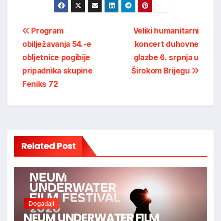
Post
Program
Veliki humanitarni
obilježavanja 54.-e
koncert duhovne
navigation
obljetnice pogibije
glazbe 6. srpnja u
pripadnika skupine
Širokom Brijegu
Feniks 72
Related Post
Događaji
NEUM UNDERWATER FILM