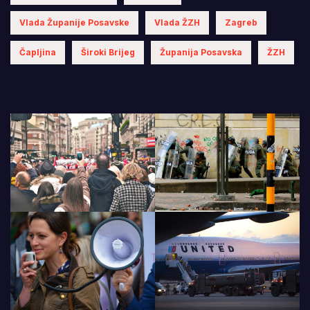
Vlada Županije Posavske
Vlada ŽZH
Zagreb
Čapljina
Široki Brijeg
Županija Posavska
ŽZH