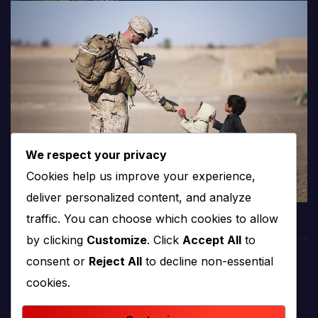
We respect your privacy
Cookies help us improve your experience,
deliver personalized content, and analyze
traffic. You can choose which cookies to allow
by clicking
Customize
. Click
Accept All
to
consent or
Reject All
to decline non-essential
PROTV
cookies.
produkcija i emitiranje tv programa