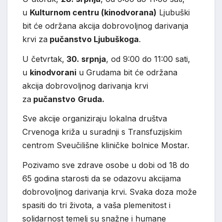
u
Kulturnom centru (kinodvorana)
Ljubuški
bit će održana akcija dobrovoljnog darivanja
krvi za
pučanstvo Ljubuškoga
.
U četvrtak,
30. srpnja
, od 9:00 do 11:00 sati,
u
kinodvorani
u Grudama bit će održana
akcija dobrovoljnog darivanja krvi
za
pučanstvo
Gruda.
Sve akcije organiziraju lokalna društva
Crvenoga križa u suradnji s Transfuzijskim
centrom Sveučilišne kliničke bolnice Mostar.
Pozivamo sve zdrave osobe u dobi od 18 do
65 godina starosti da se odazovu akcijama
dobrovoljnog darivanja krvi. Svaka doza može
spasiti do tri života, a vaša plemenitost i
solidarnost temelj su snažne i humane