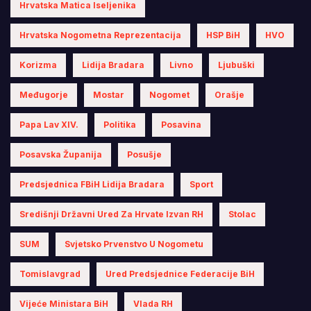
Hrvatska Matica Iseljenika
Hrvatska Nogometna Reprezentacija
HSP BiH
HVO
Korizma
Lidija Bradara
Livno
Ljubuški
Međugorje
Mostar
Nogomet
Orašje
Papa Lav XIV.
Politika
Posavina
Posavska Županija
Posušje
Predsjednica FBiH Lidija Bradara
Sport
Središnji Državni Ured Za Hrvate Izvan RH
Stolac
SUM
Svjetsko Prvenstvo U Nogometu
Tomislavgrad
Ured Predsjednice Federacije BiH
Vijeće Ministara BiH
Vlada RH