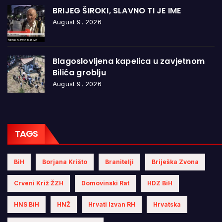
BRIJEG ŠIROKI, SLAVNO TI JE IME
August 9, 2026
Blagoslovljena kapelica u zavjetnom
Bilića groblju
August 9, 2026
TAGS
BiH
Borjana Krišto
Branitelji
Briješka Zvona
Crveni Križ ŽZH
Domovinski Rat
HDZ BiH
HNS BiH
HNŽ
Hrvati Izvan RH
Hrvatska