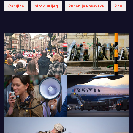
Čapljina
Široki Brijeg
Županija Posavska
ŽZH