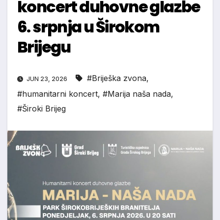
koncert duhovne glazbe
6. srpnja u Širokom
Brijegu
#Briješka zvona
,
JUN 23, 2026
#humanitarni koncert
,
#Marija naša nada
,
#Široki Brijeg