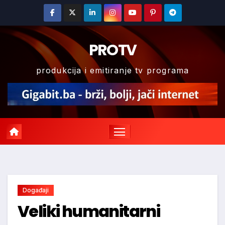
Skip
to
content
PROTV
produkcija i emitiranje tv programa
Događaji
Veliki humanitarni