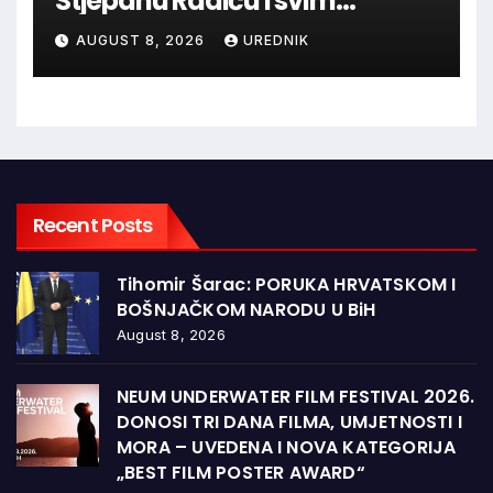
Stjepanu Radiću i svim
hrvatskim velikanima, a
AUGUST 8, 2026
UREDNIK
vječna zahvalnost hrvatskim
braniteljima
Recent Posts
Tihomir Šarac: PORUKA HRVATSKOM I
BOŠNJAČKOM NARODU U BiH
August 8, 2026
NEUM UNDERWATER FILM FESTIVAL 2026.
DONOSI TRI DANA FILMA, UMJETNOSTI I
MORA – UVEDENA I NOVA KATEGORIJA
„BEST FILM POSTER AWARD“