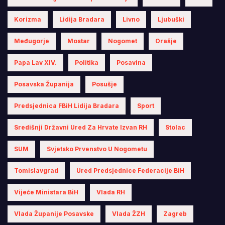
Korizma
Lidija Bradara
Livno
Ljubuški
Međugorje
Mostar
Nogomet
Orašje
Papa Lav XIV.
Politika
Posavina
Posavska Županija
Posušje
Predsjednica FBiH Lidija Bradara
Sport
Središnji Državni Ured Za Hrvate Izvan RH
Stolac
SUM
Svjetsko Prvenstvo U Nogometu
Tomislavgrad
Ured Predsjednice Federacije BiH
Vijeće Ministara BiH
Vlada RH
Vlada Županije Posavske
Vlada ŽZH
Zagreb