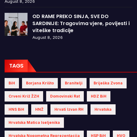
August 8, 2026
OD RAME PREKO SINJA, SVE DO
SARDINIJE: Tragovima vjere, povijesti i
viteške tradicije
August 8, 2026
TAGS
BiH
Borjana Krišto
Branitelji
Briješka Zvona
Crveni Križ ŽZH
Domovinski Rat
HDZ BiH
HNS BiH
HNŽ
Hrvati Izvan RH
Hrvatska
Hrvatska Matica Iseljenika
Hrvatska Nogometna Reprezentacija
HSP BiH
HVO