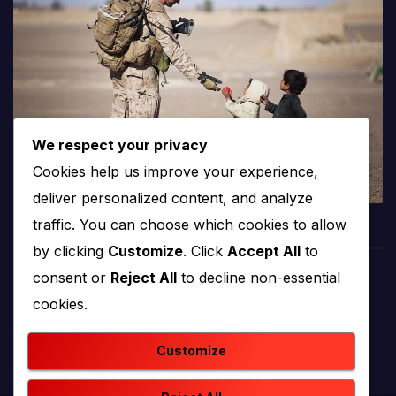
We respect your privacy
Cookies help us improve your experience,
deliver personalized content, and analyze
traffic. You can choose which cookies to allow
by clicking
Customize
. Click
Accept All
to
consent or
Reject All
to decline non-essential
PROTV
cookies.
produkcija i emitiranje tv programa
Customize