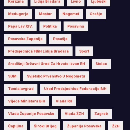
Korizma
Lidija Bradara
Livno
Ljubuški
Međugorje
Mostar
Nogomet
Orašje
Papa Lav XIV.
Politika
Posavina
Posavska Županija
Posušje
Predsjednica FBiH Lidija Bradara
Sport
Središnji Državni Ured Za Hrvate Izvan RH
Stolac
SUM
Svjetsko Prvenstvo U Nogometu
Tomislavgrad
Ured Predsjednice Federacije BiH
Vijeće Ministara BiH
Vlada RH
Vlada Županije Posavske
Vlada ŽZH
Zagreb
Čapljina
Široki Brijeg
Županija Posavska
ŽZH