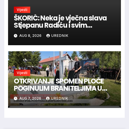
Vijesti
ŠKORIĆ: Neka je vječna slava
Stjepanu Radiću i svim
hrvatskim velikanima, a
AUG 8, 2026
UREDNIK
vječna zahvalnost hrvatskim
braniteljima
Vijesti
OTKRIVANJE SPOMEN PLOČE
POGINULIM BRANITELJIMA U
RAŠELJKAMA
AUG 7, 2026
UREDNIK