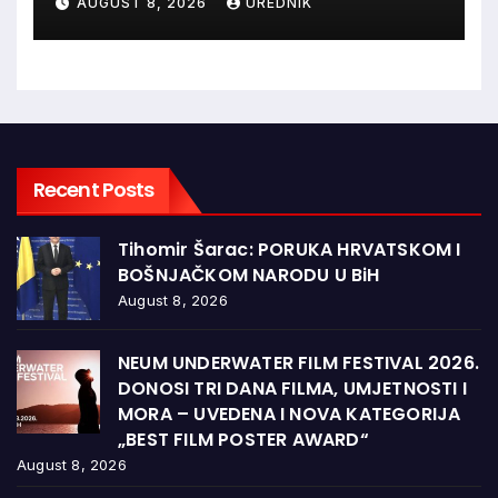
AUGUST 8, 2026
UREDNIK
vječna zahvalnost hrvatskim
braniteljima
Recent Posts
Tihomir Šarac: PORUKA HRVATSKOM I
BOŠNJAČKOM NARODU U BiH
August 8, 2026
NEUM UNDERWATER FILM FESTIVAL 2026.
DONOSI TRI DANA FILMA, UMJETNOSTI I
MORA – UVEDENA I NOVA KATEGORIJA
„BEST FILM POSTER AWARD“
August 8, 2026