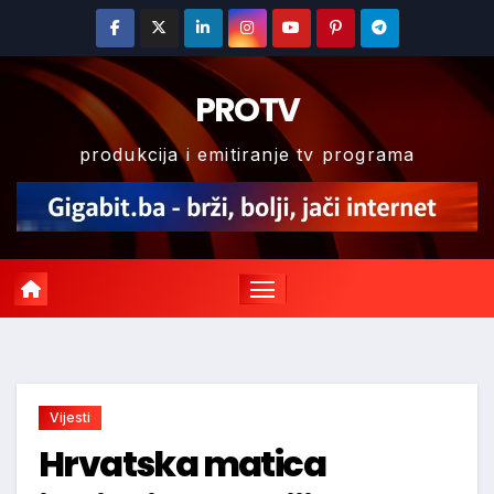
Skip
to
content
PROTV
produkcija i emitiranje tv programa
Vijesti
Hrvatska matica