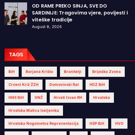
OD RAME PREKO SINJA, SVE DO
SARDINIJE: Tragovima vjere, povijesti i
viteške tradicije
August 8, 2026
TAGS
BiH
Borjana Krišto
Branitelji
Briješka Zvona
Crveni Križ ŽZH
Domovinski Rat
HDZ BiH
HNS BiH
HNŽ
Hrvati Izvan RH
Hrvatska
Hrvatska Matica Iseljenika
Hrvatska Nogometna Reprezentacija
HSP BiH
HVO