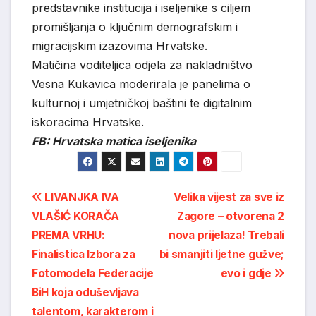
predstavnike institucija i iseljenike s ciljem
promišljanja o ključnim demografskim i
migracijskim izazovima Hrvatske.
Matičina voditeljica odjela za nakladništvo
Vesna Kukavica moderirala je panelima o
kulturnoj i umjetničkoj baštini te digitalnim
iskoracima Hrvatske.
FB: Hrvatska matica iseljenika
Post
LIVANJKA IVA
Velika vijest za sve iz
VLAŠIĆ KORAČA
Zagore – otvorena 2
navigation
PREMA VRHU:
nova prijelaza! Trebali
Finalistica Izbora za
bi smanjiti ljetne gužve;
Fotomodela Federacije
evo i gdje
BiH koja oduševljava
talentom, karakterom i