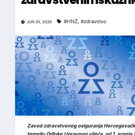
#HNŽ
,
#zdravstvo
JUN 30, 2026
Zavod zdravstvenog osiguranja Hercegovačko
temelju Odluke Upravnog vijeća, od 1. srpnja 