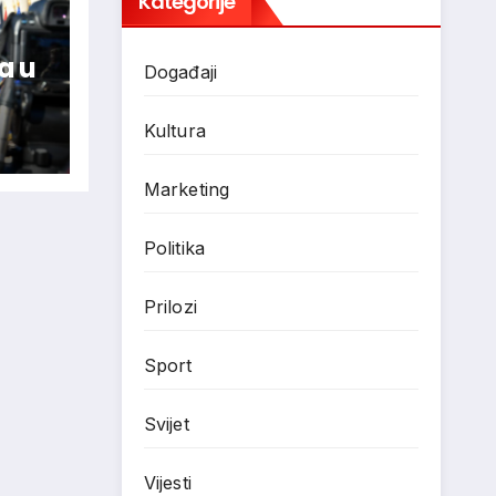
Kategorije
a u
Događaji
Kultura
ovar
Marketing
Politika
Prilozi
Sport
Svijet
Vijesti