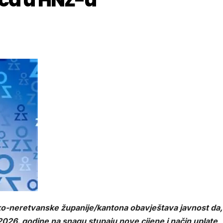
-neretvanske županije/kantona obavještava javnost da,
2026. godine na snagu stupaju nove cijene i način uplate