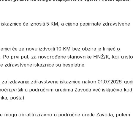
skaznice će iznositi 5 KM, a cijena papirnate zdravstvene
nici će za novu izdvojiti 10 KM bez obzira je li riječ o
ici. Po prvi put, za novorođene stanovnike HNŽ/K, koji u isto
ke zdravstvene iskaznice su besplatne.
ev za izdavanje zdravstvene iskaznice nakon 01.07.2026. god
oći izvršiti u područnim uredima Zavoda već isključivo kod
nka, pošta).
i se mogu obratiti izravno u područne urede Zavoda, putem