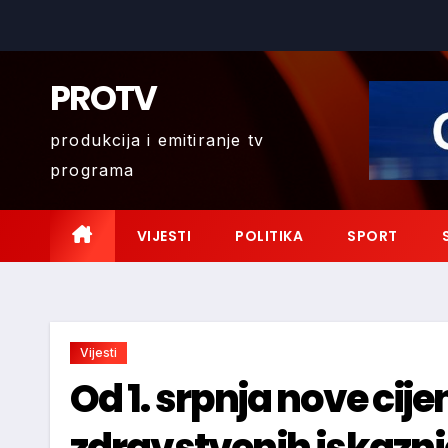
Skip
to
content
PROTV
produkcija i emitiranje tv
programa
VIJESTI
POLITIKA
SPORT
Vijesti
Od 1. srpnja nove cije
zdravstvenih iskazn