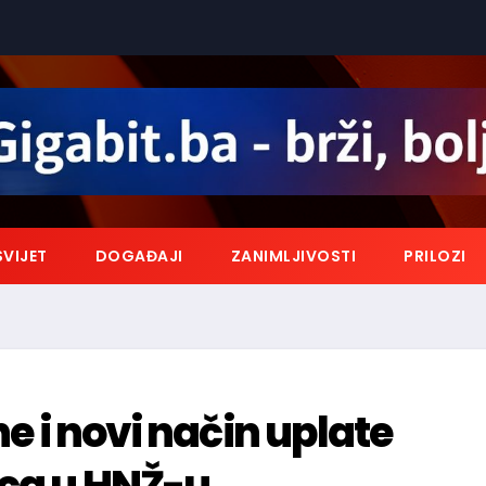
SVIJET
DOGAĐAJI
ZANIMLJIVOSTI
PRILOZI
ne i novi način uplate
ica u HNŽ-u