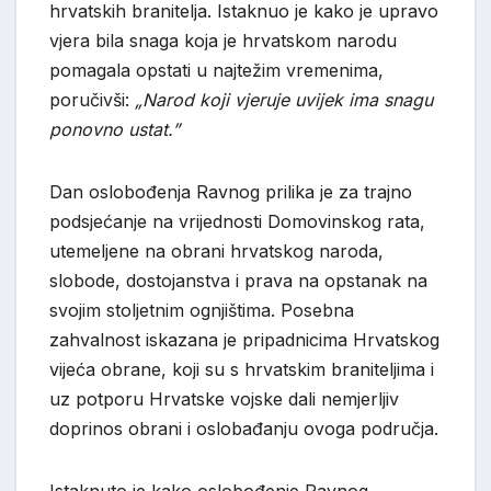
hrvatskih branitelja. Istaknuo je kako je upravo
vjera bila snaga koja je hrvatskom narodu
pomagala opstati u najtežim vremenima,
poručivši:
„Narod koji vjeruje uvijek ima snagu
ponovno ustat.”
Dan oslobođenja Ravnog prilika je za trajno
podsjećanje na vrijednosti Domovinskog rata,
utemeljene na obrani hrvatskog naroda,
slobode, dostojanstva i prava na opstanak na
svojim stoljetnim ognjištima. Posebna
zahvalnost iskazana je pripadnicima Hrvatskog
vijeća obrane, koji su s hrvatskim braniteljima i
uz potporu Hrvatske vojske dali nemjerljiv
doprinos obrani i oslobađanju ovoga područja.
Istaknuto je kako oslobođenje Ravnog