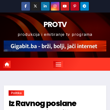
Skip
to
content
PROTV
produkcija i emitiranje tv programa
Politika
Iz Ravnog poslane