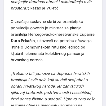
nemjerljiv doprinos obrani i oslobođenju ovih
prostora.”,
kazao je Vuletić.
O značaju sustavne skrbi za braniteljsku
populaciju govorio je ministar za pitanja
branitelja Hercegovačko-neretvanske županije
Đuro Prkačin
, ukazavši na potrebu očuvanja
istine o Domovinskom ratu kao jednog od
ključnih elemenata kolektivnog pamćenja
hrvatskog naroda.
„Trebamo biti ponosni na doprinos hrvatskih
branitelja i svih onih koji su dali svoj obol u
obrani hrvatskog naroda, jer zahvaljujući
njihovoj hrabrosti, požrtvovnosti i nesebičnoj
žrtvi danas živimo u slobodi. Upravo zato naša
je trajna obveza njegovati uspomenu na