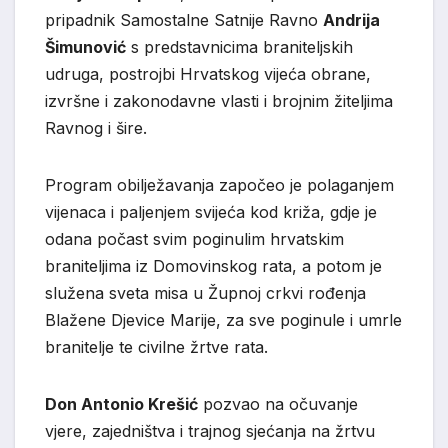
pripadnik Samostalne Satnije Ravno
Andrija
Šimunović
s predstavnicima braniteljskih
udruga, postrojbi Hrvatskog vijeća obrane,
izvršne i zakonodavne vlasti i brojnim žiteljima
Ravnog i šire.
Program obilježavanja započeo je polaganjem
vijenaca i paljenjem svijeća kod križa, gdje je
odana počast svim poginulim hrvatskim
braniteljima iz Domovinskog rata, a potom je
služena sveta misa u Župnoj crkvi rođenja
Blažene Djevice Marije, za sve poginule i umrle
branitelje te civilne žrtve rata.
Don Antonio Krešić
pozvao na očuvanje
vjere, zajedništva i trajnog sjećanja na žrtvu