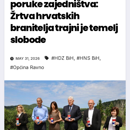
poruke zajedništva:
Žrtva hrvatskih
branitelja trajni je temelj
slobode
#HDZ BiH
,
#HNS BiH
,
MAY 31, 2026
#Općina Ravno