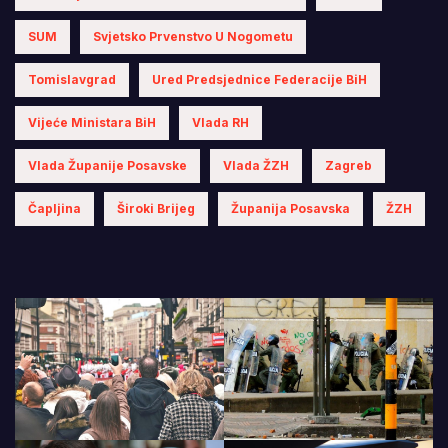
SUM
Svjetsko Prvenstvo U Nogometu
Tomislavgrad
Ured Predsjednice Federacije BiH
Vijeće Ministara BiH
Vlada RH
Vlada Županije Posavske
Vlada ŽZH
Zagreb
Čapljina
Široki Brijeg
Županija Posavska
ŽZH