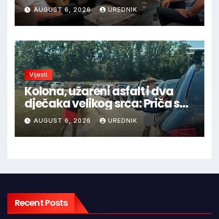
Jajca uz pokroviteljstvo HNS-a
AUGUST 6, 2026
UREDNIK
BiH
Vijesti
Kolona, užareni asfalt i dva
dječaka velikog srca: Priča s
granice oduševila regiju
AUGUST 6, 2026
UREDNIK
Recent Posts