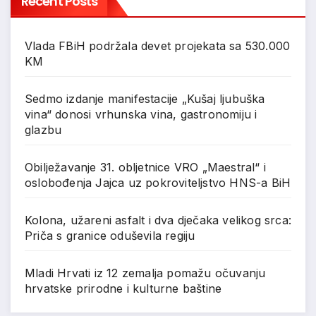
Recent Posts
Vlada FBiH podržala devet projekata sa 530.000
KM
Sedmo izdanje manifestacije „Kušaj ljubuška
vina“ donosi vrhunska vina, gastronomiju i
glazbu
Obilježavanje 31. obljetnice VRO „Maestral“ i
oslobođenja Jajca uz pokroviteljstvo HNS-a BiH
Kolona, užareni asfalt i dva dječaka velikog srca:
Priča s granice oduševila regiju
Mladi Hrvati iz 12 zemalja pomažu očuvanju
hrvatske prirodne i kulturne baštine