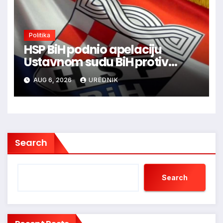
Politika
HSP BiH podnio apelaciju
Ustavnom sudu BiH protiv
ovjere kandidature Slavena
AUG 6, 2026
UREDNIK
Kovačevića
Search
Search