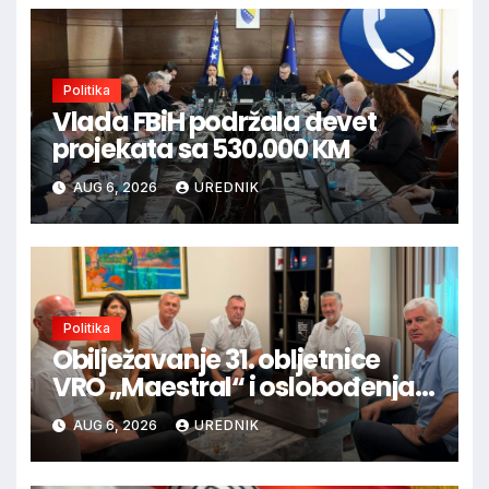
Politika
Vlada FBiH podržala devet
projekata sa 530.000 KM
AUG 6, 2026
UREDNIK
Politika
Obilježavanje 31. obljetnice
VRO „Maestral“ i oslobođenja
Jajca uz pokroviteljstvo HNS-a
AUG 6, 2026
UREDNIK
BiH