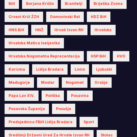
BiH
Borjana Krišto
Branitelji
Briješka Zvona
Crveni Križ ŽZH
Domovinski Rat
HDZ BiH
HNS BiH
HNŽ
Hrvati Izvan RH
Hrvatska
Hrvatska Matica Iseljenika
Hrvatska Nogometna Reprezentacija
HSP BiH
HVO
Korizma
Lidija Bradara
Livno
Ljubuški
Međugorje
Mostar
Nogomet
Orašje
Papa Lav XIV.
Politika
Posavina
Posavska Županija
Posušje
Predsjednica FBiH Lidija Bradara
Sport
Središnji Državni Ured Za Hrvate Izvan RH
Stolac