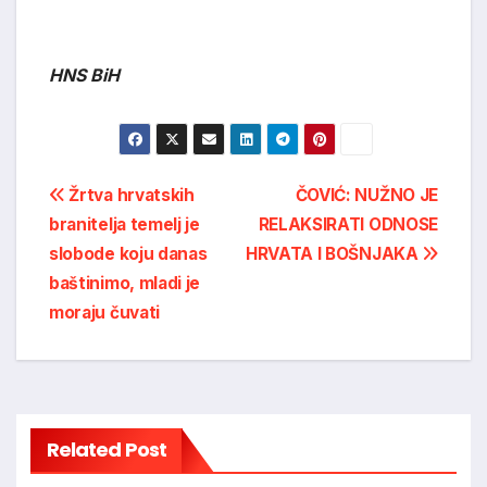
HNS BiH
Post
Žrtva hrvatskih
ČOVIĆ: NUŽNO JE
branitelja temelj je
RELAKSIRATI ODNOSE
navigation
slobode koju danas
HRVATA I BOŠNJAKA
baštinimo, mladi je
moraju čuvati
Related Post