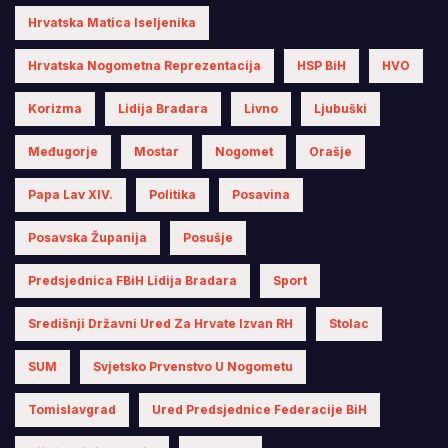
Hrvatska Matica Iseljenika
Hrvatska Nogometna Reprezentacija
HSP BiH
HVO
Korizma
Lidija Bradara
Livno
Ljubuški
Međugorje
Mostar
Nogomet
Orašje
Papa Lav XIV.
Politika
Posavina
Posavska Županija
Posušje
Predsjednica FBiH Lidija Bradara
Sport
Središnji Državni Ured Za Hrvate Izvan RH
Stolac
SUM
Svjetsko Prvenstvo U Nogometu
Tomislavgrad
Ured Predsjednice Federacije BiH