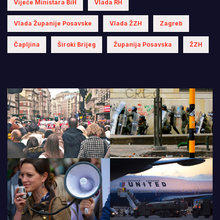
Vijeće Ministara BiH
Vlada RH
Vlada Županije Posavske
Vlada ŽZH
Zagreb
Čapljina
Široki Brijeg
Županija Posavska
ŽZH