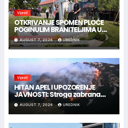
Vijesti
OTKRIVANJE SPOMEN PLOČE
POGINULIM BRANITELJIMA U
RAŠELJKAMA
AUGUST 7, 2026
UREDNIK
Vijesti
HITAN APEL I UPOZORENJE
JAVNOSTI: Stroga zabrana
loženja vatre u Parku prirode
AUGUST 7, 2026
UREDNIK
Blidinje!