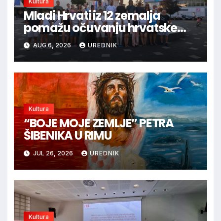
Kultura
Mladi Hrvati iz 12 zemalja
pomažu očuvanju hrvatske
prirodne i kulturne baštine
AUG 6, 2026
UREDNIK
Kultura
“BOJE MOJE ZEMLJE” PETRA
ŠIBENIKA U RIMU
JUL 26, 2026
UREDNIK
Kultura