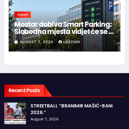
Vijesti
Mostar dobiva Smart Parking:
Slobodna mjesta vidjet će se u
aplikaciji
AUGUST 7, 2026
UREDNIK
Recent Posts
STREETBALL “BRANIMIR MAŠIĆ-BANI
2026.”
August 7, 2026