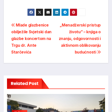
Post
Mlade glazbenice
„Menadžerski pristup
obilježile Svjetski dan
životu” – knjiga o
navigation
glazbe koncertom na
znanju, odgovornosti i
Trgu dr. Ante
aktivnom oblikovanju
Starčevića
budućnosti
Related Post