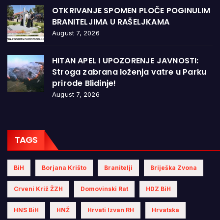
OTKRIVANJE SPOMEN PLOČE POGINULIM
BRANITELJIMA U RAŠELJKAMA
August 7, 2026
HITAN APEL I UPOZORENJE JAVNOSTI:
Stroga zabrana loženja vatre u Parku
prirode Blidinje!
August 7, 2026
TAGS
BiH
Borjana Krišto
Branitelji
Briješka Zvona
Crveni Križ ŽZH
Domovinski Rat
HDZ BiH
HNS BiH
HNŽ
Hrvati Izvan RH
Hrvatska