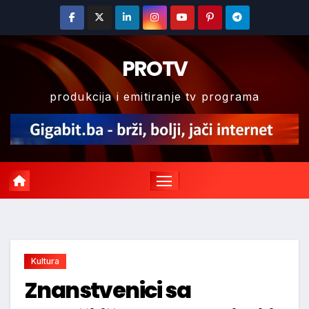
Skip
to
content
PROTV
produkcija i emitiranje tv programa
Kultura
Znanstvenici sa