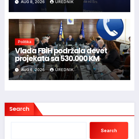
AUG 8, 2026
UREDNIK
Politika
Vlada FBiH podržala devet
projekata sa 530.000 KM
AUG 6, 2026
UREDNIK
Search
Search