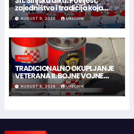
311. Sinjska alka: Povijest,
zajedništvo i tradicija koja
spaja hrvatski narod
AUGUST 9, 2026
UREDNIK
Prilozi
TRADICIONALNO OKUPLJANJE
VETERANA II. BOJNE VOJNE
POLICIJE HVO-a -
AUGUST 9, 2026
UREDNIK
TOMISLAVGRAD