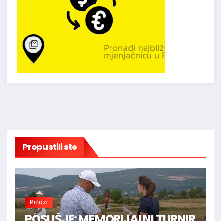
Propustili ste
Prilozi
POSUŠJE: MEMORIJALNI TURNIR