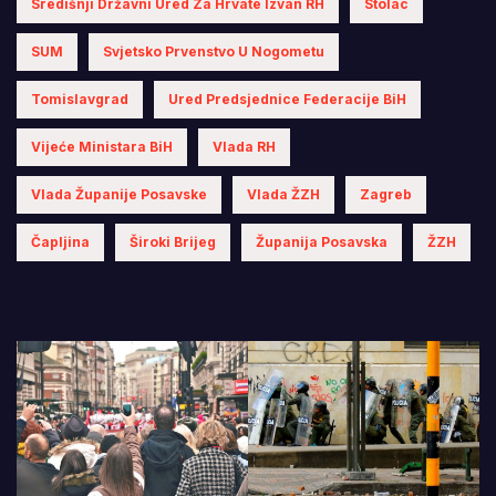
Središnji Državni Ured Za Hrvate Izvan RH
Stolac
SUM
Svjetsko Prvenstvo U Nogometu
Tomislavgrad
Ured Predsjednice Federacije BiH
Vijeće Ministara BiH
Vlada RH
Vlada Županije Posavske
Vlada ŽZH
Zagreb
Čapljina
Široki Brijeg
Županija Posavska
ŽZH