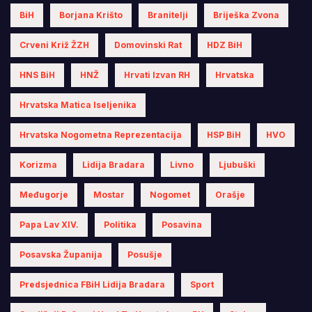
BiH
Borjana Krišto
Branitelji
Briješka Zvona
Crveni Križ ŽZH
Domovinski Rat
HDZ BiH
HNS BiH
HNŽ
Hrvati Izvan RH
Hrvatska
Hrvatska Matica Iseljenika
Hrvatska Nogometna Reprezentacija
HSP BiH
HVO
Korizma
Lidija Bradara
Livno
Ljubuški
Međugorje
Mostar
Nogomet
Orašje
Papa Lav XIV.
Politika
Posavina
Posavska Županija
Posušje
Predsjednica FBiH Lidija Bradara
Sport