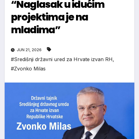
“Naglasak u idućim
projektima je na
mladima”
JUN 21, 2026
#Središnji državni ured za Hrvate izvan RH
,
#Zvonko Milas