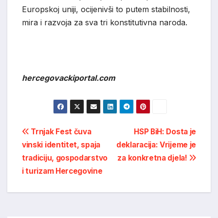
Europskoj uniji, ocijenivši to putem stabilnosti,
mira i razvoja za sva tri konstitutivna naroda.
hercegovackiportal.com
Post
Trnjak Fest čuva
HSP BiH: Dosta je
vinski identitet, spaja
deklaracija: Vrijeme je
navigation
tradiciju, gospodarstvo
za konkretna djela!
i turizam Hercegovine