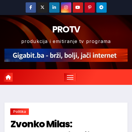
Skip
to
content
PROTV
produkcija i emitiranje tv programa
Politika
Zvonko Milas: