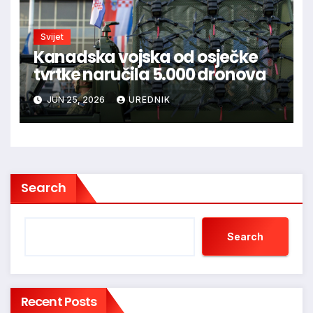
Svijet
Kanadska vojska od osječke
tvrtke naručila 5.000 dronova
JUN 25, 2026
UREDNIK
Search
Search
Recent Posts