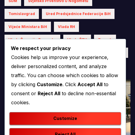
SUM
Svjetsko Prvenstvo U Nogometu
Tomislavgrad
Ured Predsjednice Federacije BiH
Vijeće Ministara BiH
Vlada RH
Vlada Županije Posavske
Vlada ŽZH
Zagreb
We respect your privacy
Čapljina
Široki Brijeg
Županija Posavska
ŽZH
Cookies help us improve your experience,
deliver personalized content, and analyze
traffic. You can choose which cookies to allow
by clicking
Customize
. Click
Accept All
to
consent or
Reject All
to decline non-essential
cookies.
Customize
Reject All