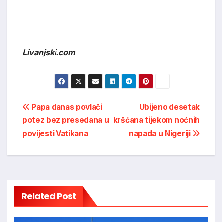
Livanjski.com
Post
Papa danas povlači
Ubijeno desetak
potez bez presedana u
kršćana tijekom noćnih
navigation
povijesti Vatikana
napada u Nigeriji
Related Post