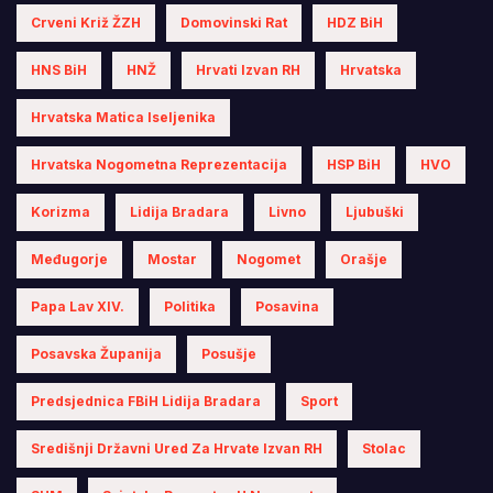
Crveni Križ ŽZH
Domovinski Rat
HDZ BiH
HNS BiH
HNŽ
Hrvati Izvan RH
Hrvatska
Hrvatska Matica Iseljenika
Hrvatska Nogometna Reprezentacija
HSP BiH
HVO
Korizma
Lidija Bradara
Livno
Ljubuški
Međugorje
Mostar
Nogomet
Orašje
Papa Lav XIV.
Politika
Posavina
Posavska Županija
Posušje
Predsjednica FBiH Lidija Bradara
Sport
Središnji Državni Ured Za Hrvate Izvan RH
Stolac