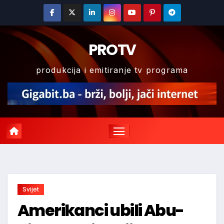
Skip
to
content
PROTV
produkcija i emitiranje tv programa
Svijet
Amerikanci ubili Abu-