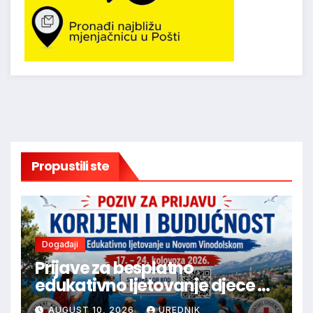
Propustili ste
Događaji
Prijave za besplatno
edukativno ljetovanje djece u
Novom Vinodolskom
AUGUST 10, 2026
UREDNIK