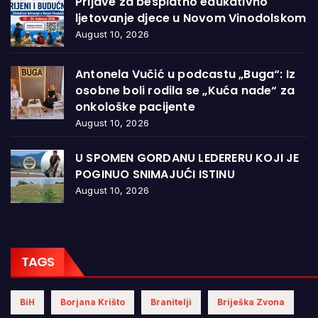
Prijave za besplatno edukativno
ljetovanje djece u Novom Vinodolskom
August 10, 2026
Antonela Vučić u podcastu „Buga“: Iz
osobne boli rodila se „Kuća nade“ za
onkološke pacijente
August 10, 2026
U SPOMEN GORDANU LEDERERU KOJI JE
POGINUO SNIMAJUĆI ISTINU
August 10, 2026
TAGS
BiH
Borjana Krišto
Branitelji
Briješka Zvona