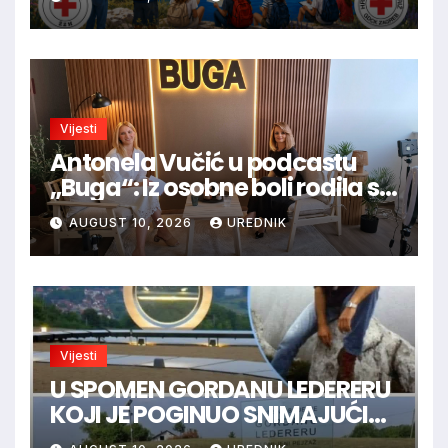
Vijesti
Antonela Vučić u podcastu
„Buga“: Iz osobne boli rodila se
„Kuća nade“ za onkološke
AUGUST 10, 2026
UREDNIK
pacijente
Vijesti
U SPOMEN GORDANU LEDERERU
KOJI JE POGINUO SNIMAJUĆI
ISTINU