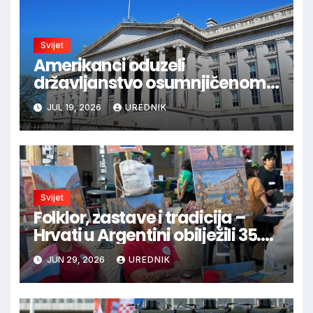
Svijet
Amerikanci oduzeli
državljanstvo osumnjičenom
za ratne zločine u BiH
JUL 19, 2026
UREDNIK
Svijet
Folklor, zastave i tradicija –
Hrvati u Argentini obilježili 35.
obljetnicu hrvatske neovisnosti
JUN 29, 2026
UREDNIK