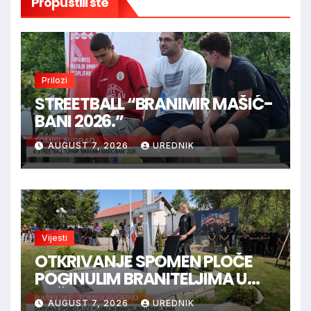
Propustili ste
Prilozi
STREETBALL “BRANIMIR MAŠIĆ-
BANI 2026.”
AUGUST 7, 2026
UREDNIK
Vijesti
OTKRIVANJE SPOMEN PLOČE
POGINULIM BRANITELJIMA U
RAŠELJKAMA
AUGUST 7, 2026
UREDNIK