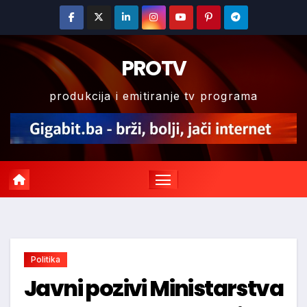
Skip
to
content
PROTV
produkcija i emitiranje tv programa
Politika
Javni pozivi Ministarstva