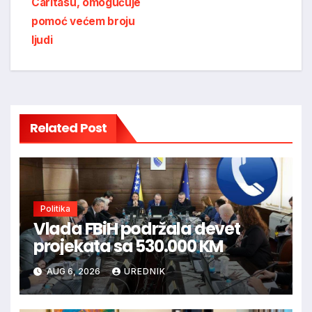
Caritasu, omogućuje
pomoć većem broju
ljudi
Related Post
Politika
Vlada FBiH podržala devet
projekata sa 530.000 KM
AUG 6, 2026
UREDNIK