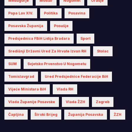
Međugorje
Mostar
Nogomet
Orašje
Papa Lav XIV.
Politika
Posavina
Posavska Županija
Posušje
Predsjednica FBiH Lidija Bradara
Sport
Središnji Državni Ured Za Hrvate Izvan RH
Stolac
SUM
Svjetsko Prvenstvo U Nogometu
Tomislavgrad
Ured Predsjednice Federacije BiH
Vijeće Ministara BiH
Vlada RH
Vlada Županije Posavske
Vlada ŽZH
Zagreb
Čapljina
Široki Brijeg
Županija Posavska
ŽZH