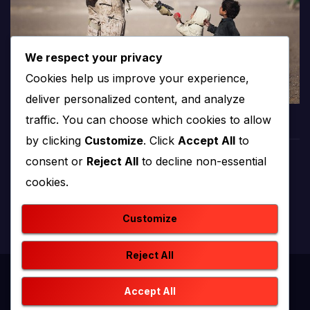
We respect your privacy
Cookies help us improve your experience,
deliver personalized content, and analyze
traffic. You can choose which cookies to allow
by clicking
Customize
. Click
Accept All
to
consent or
Reject All
to decline non-essential
PROTV
cookies.
produkcija i emitiranje tv programa
Customize
Reject All
Proudly powered by WordPress
|
Theme: newstack by
Accept All
Themeansar
.