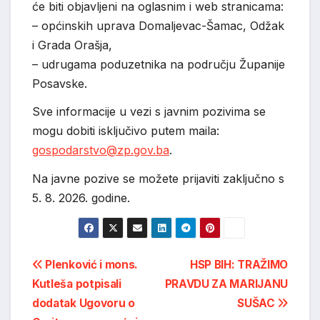
će biti objavljeni na oglasnim i web stranicama:
– općinskih uprava Domaljevac-Šamac, Odžak
i Grada Orašja,
– udrugama poduzetnika na području Županije
Posavske.
Sve informacije u vezi s javnim pozivima se
mogu dobiti isključivo putem maila:
gospodarstvo@zp.gov.ba
.
Na javne pozive se možete prijaviti zaključno s
5. 8. 2026. godine.
Post
Plenković i mons.
HSP BIH: TRAŽIMO
Kutleša potpisali
PRAVDU ZA MARIJANU
navigation
dodatak Ugovoru o
SUŠAC