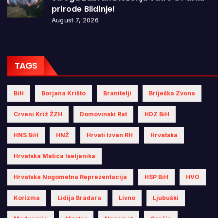
prirode Blidinje!
August 7, 2026
TAGS
BiH
Borjana Krišto
Branitelji
Briješka Zvona
Crveni Križ ŽZH
Domovinski Rat
HDZ BiH
HNS BiH
HNŽ
Hrvati Izvan RH
Hrvatska
Hrvatska Matica Iseljenika
Hrvatska Nogometna Reprezentacija
HSP BiH
HVO
Korizma
Lidija Bradara
Livno
Ljubuški