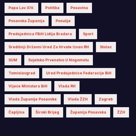
Papa Lav XIV.
Politika
Posavina
Posavska Županija
Posušje
Predsjednica FBiH Lidija Bradara
Sport
Središnji Državni Ured Za Hrvate Izvan RH
Stolac
SUM
Svjetsko Prvenstvo U Nogometu
Tomislavgrad
Ured Predsjednice Federacije BiH
Vijeće Ministara BiH
Vlada RH
Vlada Županije Posavske
Vlada ŽZH
Zagreb
Čapljina
Široki Brijeg
Županija Posavska
ŽZH