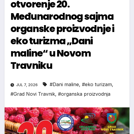
otvorenje 20.
Međunarodnog sajma
organske proizvodnje i
eko turizma „Dani
maline“ u Novom
Travniku
#Dani maline
,
#eko turizam
,
JUL 7, 2026
#Grad Novi Travnik
,
#organska proizvodnja