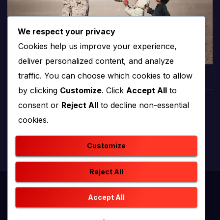
We respect your privacy
Cookies help us improve your experience,
deliver personalized content, and analyze
traffic. You can choose which cookies to allow
by clicking
Customize
. Click
Accept All
to
consent or
Reject All
to decline non-essential
PROTV
cookies.
produkcija i emitiranje tv programa
Customize
Reject All
Proudly powered by WordPress
|
Theme: newstack by
Accept All
Themeansar
.