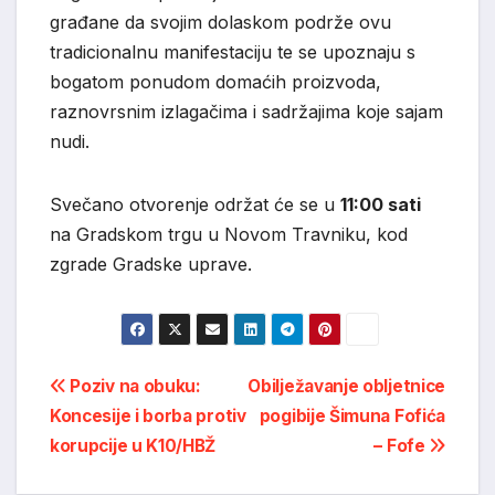
građane da svojim dolaskom podrže ovu
tradicionalnu manifestaciju te se upoznaju s
bogatom ponudom domaćih proizvoda,
raznovrsnim izlagačima i sadržajima koje sajam
nudi.
Svečano otvorenje održat će se u
11:00 sati
na Gradskom trgu u Novom Travniku, kod
zgrade Gradske uprave.
Post
Poziv na obuku:
Obilježavanje obljetnice
Koncesije i borba protiv
pogibije Šimuna Fofića
navigation
korupcije u K10/HBŽ
– Fofe