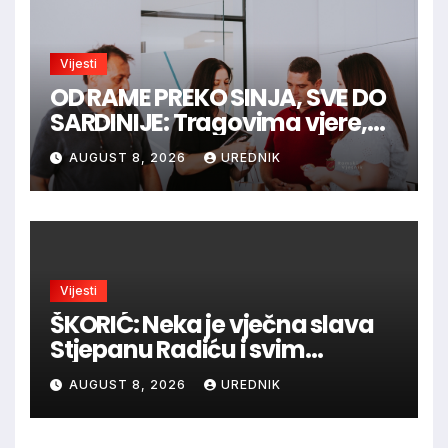
Vijesti
OD RAME PREKO SINJA, SVE DO
SARDINIJE: Tragovima vjere,
povijesti i viteške tradicije
AUGUST 8, 2026
UREDNIK
Vijesti
ŠKORIĆ: Neka je vječna slava
Stjepanu Radiću i svim
hrvatskim velikanima, a
AUGUST 8, 2026
UREDNIK
vječna zahvalnost hrvatskim
braniteljima