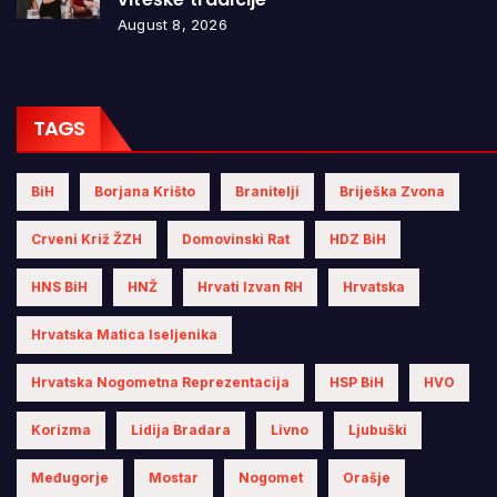
August 8, 2026
TAGS
BiH
Borjana Krišto
Branitelji
Briješka Zvona
Crveni Križ ŽZH
Domovinski Rat
HDZ BiH
HNS BiH
HNŽ
Hrvati Izvan RH
Hrvatska
Hrvatska Matica Iseljenika
Hrvatska Nogometna Reprezentacija
HSP BiH
HVO
Korizma
Lidija Bradara
Livno
Ljubuški
Međugorje
Mostar
Nogomet
Orašje