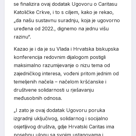
se finalizira ovaj dodatak Ugovoru o Caritasu
Katoličke Crkve, i to s ciljem, kako je rekao,
„da našu sustavnu suradnju, koja je ugovorno
uređena od 2022., dignemo na jednu višu
razinu“.
Kazao je i da je su Vlada i Hrvatska biskupska
konferencija redovnim dijalogom postigli
maksimalno razumijevanje o nizu tema od
zajedničkog interesa, vođeni pritom jednim od
temeljenih načela – načelom kršćanske i
društvene solidarnosti u rješavanju
međusobnih odnosa.
„I zato je ovaj dodatak Ugovoru poruka
izgradnji uključivog, solidarnog i socijalno
osjetljivog društva, gdje Hrvatski Caritas ima
posebnu ulogu sa svojim ustanovama i