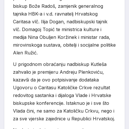
biskup Bože Radoš, zamjenik generalnog
tajnika HBK-a i v.d. ravnatelj Hrvatskog
Caritasa vlč. Ilija Dogan, nadbiskupski tajnik
vlč. Domagoj Topić te ministrica kulture i
medija Nina Obuljen Koržinek i ministar rada,
mirovinskoga sustava, obitelji i socijalne politike
Alen Ružić.
U prigodnom obraćanju nadbiskup Kutleša
zahvalio je premijeru Andreju Plenkoviću,
kazavši da je ovo potpisivanje dodataka
Ugovoru o Caritasu Katoličke Crkve rezultat
redovitog sastanka i dijaloga Vlade i Hrvatske
biskupske konferencije. Istaknuo je i sve što
Vlada čini, ne samo za Katoličku Crkvu, nego i
za sve vjerske zajednice u Republici Hrvatskoj.