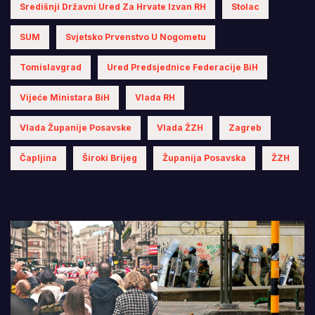
Središnji Državni Ured Za Hrvate Izvan RH
Stolac
SUM
Svjetsko Prvenstvo U Nogometu
Tomislavgrad
Ured Predsjednice Federacije BiH
Vijeće Ministara BiH
Vlada RH
Vlada Županije Posavske
Vlada ŽZH
Zagreb
Čapljina
Široki Brijeg
Županija Posavska
ŽZH