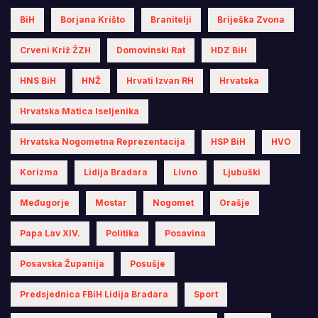
BiH
Borjana Krišto
Branitelji
Briješka Zvona
Crveni Križ ŽZH
Domovinski Rat
HDZ BiH
HNS BiH
HNŽ
Hrvati Izvan RH
Hrvatska
Hrvatska Matica Iseljenika
Hrvatska Nogometna Reprezentacija
HSP BiH
HVO
Korizma
Lidija Bradara
Livno
Ljubuški
Međugorje
Mostar
Nogomet
Orašje
Papa Lav XIV.
Politika
Posavina
Posavska Županija
Posušje
Predsjednica FBiH Lidija Bradara
Sport