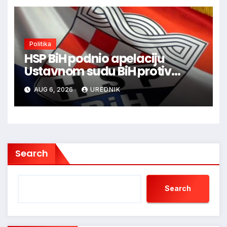
Politika
HSP BiH podnio apelaciju
Ustavnom sudu BiH protiv
ovjere kandidature Slavena
AUG 6, 2026
UREDNIK
Kovačevića
Search
Search