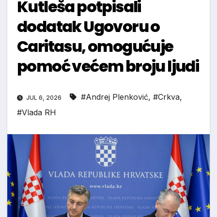
Kutleša potpisali
dodatak Ugovoru o
Caritasu, omogućuje
pomoć većem broju ljudi
#Andrej Plenković
,
#Crkva
,
JUL 6, 2026
#Vlada RH