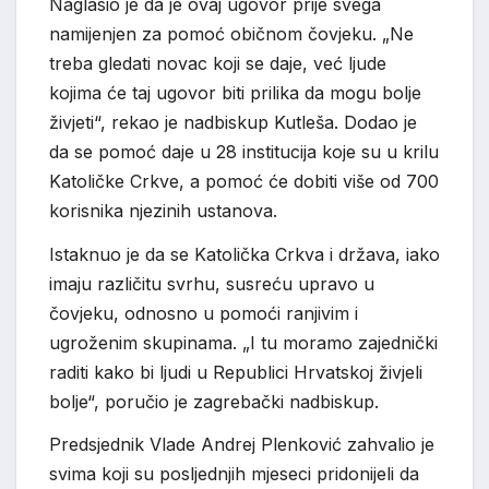
Naglasio je da je ovaj ugovor prije svega
namijenjen za pomoć običnom čovjeku. „Ne
treba gledati novac koji se daje, već ljude
kojima će taj ugovor biti prilika da mogu bolje
živjeti“, rekao je nadbiskup Kutleša. Dodao je
da se pomoć daje u 28 institucija koje su u krilu
Katoličke Crkve, a pomoć će dobiti više od 700
korisnika njezinih ustanova.
Istaknuo je da se Katolička Crkva i država, iako
imaju različitu svrhu, susreću upravo u
čovjeku, odnosno u pomoći ranjivim i
ugroženim skupinama. „I tu moramo zajednički
raditi kako bi ljudi u Republici Hrvatskoj živjeli
bolje“, poručio je zagrebački nadbiskup.
Predsjednik Vlade Andrej Plenković zahvalio je
svima koji su posljednjih mjeseci pridonijeli da