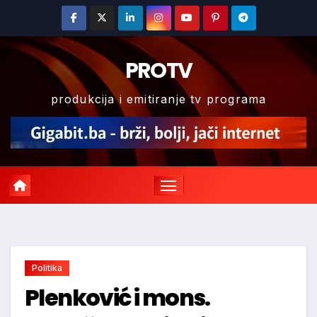
Skip
to
content
PROTV
produkcija i emitiranje tv programa
Politika
Plenković i mons.