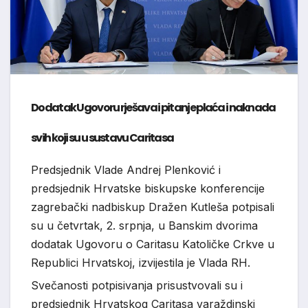
Dodatak Ugovoru rješava i pitanje plaća i naknada
svih koji su u sustavu Caritasa
Predsjednik Vlade Andrej Plenković i
predsjednik Hrvatske biskupske konferencije
zagrebački nadbiskup Dražen Kutleša potpisali
su u četvrtak, 2. srpnja, u Banskim dvorima
dodatak Ugovoru o Caritasu Katoličke Crkve u
Republici Hrvatskoj, izvijestila je Vlada RH.
Svečanosti potpisivanja prisustvovali su i
predsjednik Hrvatskog Caritasa varaždinski