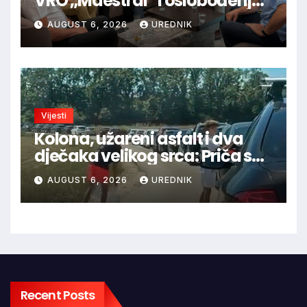
VRO „Maestral“ i oslobođenja
Jajca uz pokroviteljstvo HNS-a
AUGUST 6, 2026
UREDNIK
BiH
Vijesti
Kolona, užareni asfalt i dva
dječaka velikog srca: Priča s
granice oduševila regiju
AUGUST 6, 2026
UREDNIK
Recent Posts