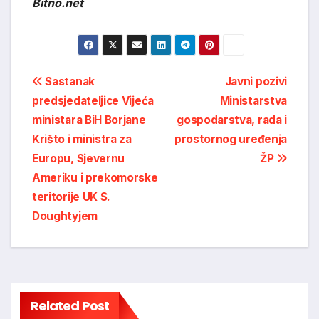
Bitno.net
Post
Sastanak
Javni pozivi
predsjedateljice Vijeća
Ministarstva
navigation
ministara BiH Borjane
gospodarstva, rada i
Krišto i ministra za
prostornog uređenja
Europu, Sjevernu
ŽP
Ameriku i prekomorske
teritorije UK S.
Doughtyjem
Related Post