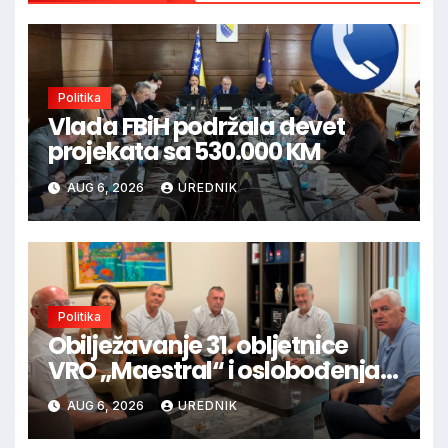
Politika
Vlada FBiH podržala devet
projekata sa 530.000 KM
AUG 6, 2026
UREDNIK
Politika
Obilježavanje 31. obljetnice
VRO „Maestral“ i oslobođenja
Jajca uz pokroviteljstvo HNS-a
AUG 6, 2026
UREDNIK
BiH