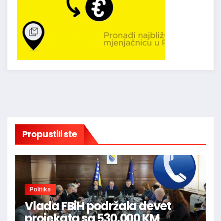
Propustili ste
Politika
Vlada FBiH podržala devet
projekata sa 530.000 KM