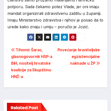
članstvu samo pružamo materijalnu i tehničku
potporu. Sada čekamo potez Vlade, jer oni imaju
mandat organizirati zdravstvenu zaštitu u županiji.
Imaju Ministarstvo zdravstva i njihov je posao da to
urede kako znaju i umiju – poručio je Jozić.
Post
Tihomir Šarac,
Povećanje braniteljske
glasnogovornik HSP-a
egzistencijalne
navigation
BiH, nositelj hrvatske
naknade u ŽP
koalicije za Skupštinu
HNŽ-a
Related Post