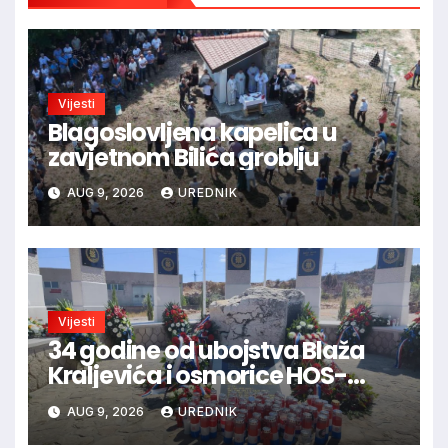
Vijesti
Blagoslovljena kapelica u
zavjetnom Bilića groblju
AUG 9, 2026
UREDNIK
Vijesti
34 godine od ubojstva Blaža
Kraljevića i osmorice HOS-
ovaca: Danas najavljen novi
AUG 9, 2026
UREDNIK
sudski postupak