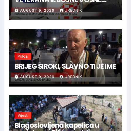
POLICIJE HVO-a -
AUGUST 9, 2026
UREDNIK
TOMISLAVGRAD
Prilozi
BRIJEG ŠIROKI, SLAVNO TI JE IME
AUGUST 9, 2026
UREDNIK
Vijesti
Blagoslovljena kapelica u