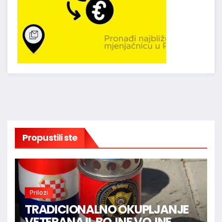
Propustili ste
Prilozi
TRADICIONALNO OKUPLJANJE
VETERANA II. BOJNE VOJNE