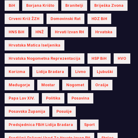
BiH
Borjana Krišto
Branitelji
Briješka Zvona
Crveni Križ ŽZH
Domovinski Rat
HDZ BiH
HNS BiH
HNŽ
Hrvati Izvan RH
Hrvatska
Hrvatska Matica Iseljenika
Hrvatska Nogometna Reprezentacija
HSP BiH
HVO
Korizma
Lidija Bradara
Livno
Ljubuški
Međugorje
Mostar
Nogomet
Orašje
Papa Lav XIV.
Politika
Posavina
Posavska Županija
Posušje
Predsjednica FBiH Lidija Bradara
Sport
Središnji Državni Ured Za Hrvate Izvan RH
Stolac