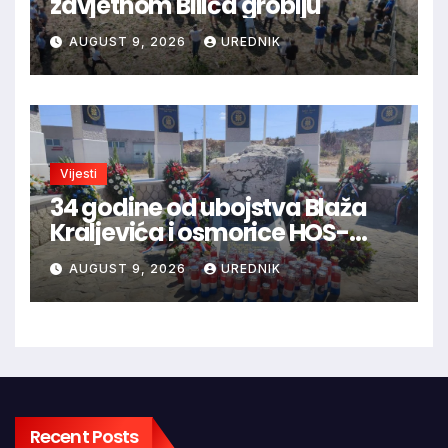
zavjetnom Bilića groblju
AUGUST 9, 2026
UREDNIK
Vijesti
34 godine od ubojstva Blaža
Kraljevića i osmorice HOS-
ovaca: Danas najavljen novi
AUGUST 9, 2026
UREDNIK
sudski postupak
Recent Posts