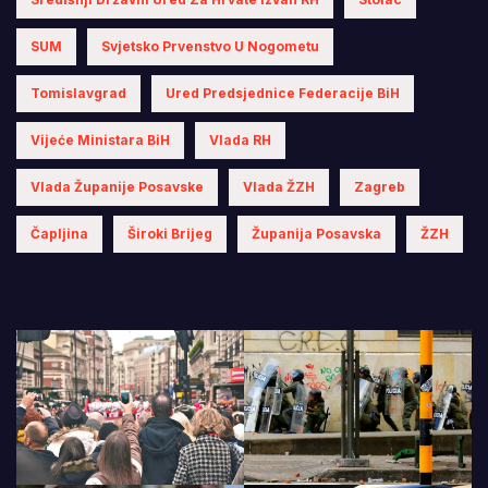
SUM
Svjetsko Prvenstvo U Nogometu
Tomislavgrad
Ured Predsjednice Federacije BiH
Vijeće Ministara BiH
Vlada RH
Vlada Županije Posavske
Vlada ŽZH
Zagreb
Čapljina
Široki Brijeg
Županija Posavska
ŽZH