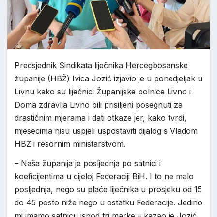
Predsjednik Sindikata liječnika Hercegbosanske
županije (HBŽ) Ivica Jozić izjavio je u ponedjeljak u
Livnu kako su liječnici Županijske bolnice Livno i
Doma zdravlja Livno bili prisiljeni posegnuti za
drastičnim mjerama i dati otkaze jer, kako tvrdi,
mjesecima nisu uspjeli uspostaviti dijalog s Vladom
HBŽ i resornim ministarstvom.
– Naša županija je posljednja po satnici i
koeficijentima u cijeloj Federaciji BiH. I to ne malo
posljednja, nego su plaće liječnika u prosjeku od 15
do 45 posto niže nego u ostatku Federacije. Jedino
mi imamo satnicu ispod tri marke – kazao je Jozić.