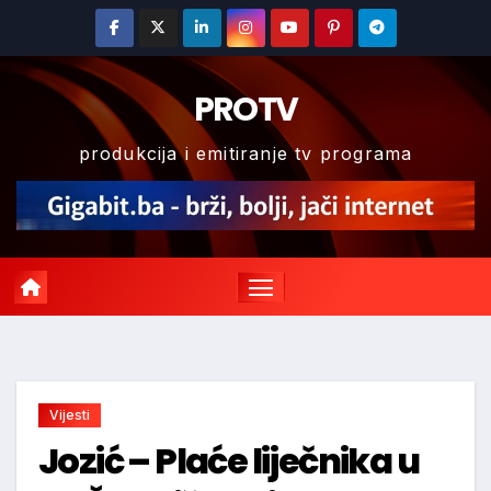
Skip
to
content
PROTV
produkcija i emitiranje tv programa
Vijesti
Jozić – Plaće liječnika u