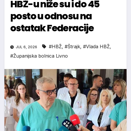
HBŽ-u niže su i do 45
posto u odnosu na
ostatak Federacije
#HBŽ
,
#Štrajk
,
#Vlada HBŽ
,
JUL 6, 2026
#Županijska bolnica Livno