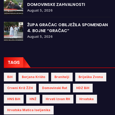
DOMOVINSKE ZAHVALNOSTI
August 5, 2026
ŽUPA GRAČAC OBILJEŽILA SPOMENDAN
4. BOJNE “GRAČAC”
August 5, 2026
TAGS
BiH
Borjana Krišto
Branitelji
Briješka Zvona
Crveni Križ ŽZH
Domovinski Rat
HDZ BiH
HNS BiH
HNŽ
Hrvati Izvan RH
Hrvatska
Hrvatska Matica Iseljenika