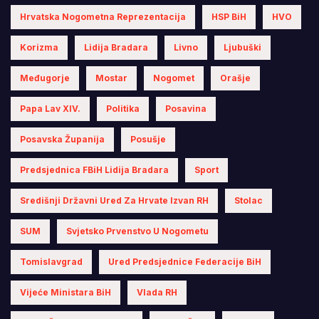
Hrvatska Nogometna Reprezentacija
HSP BiH
HVO
Korizma
Lidija Bradara
Livno
Ljubuški
Međugorje
Mostar
Nogomet
Orašje
Papa Lav XIV.
Politika
Posavina
Posavska Županija
Posušje
Predsjednica FBiH Lidija Bradara
Sport
Središnji Državni Ured Za Hrvate Izvan RH
Stolac
SUM
Svjetsko Prvenstvo U Nogometu
Tomislavgrad
Ured Predsjednice Federacije BiH
Vijeće Ministara BiH
Vlada RH