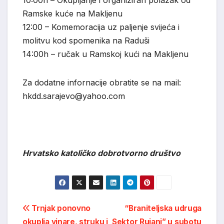
10:00h – Okupljanje i organiziran polazak od
Ramske kuće na Makljenu
12:00 – Komemoracija uz paljenje svijeća i
molitvu kod spomenika na Raduši
14:00h – ručak u Ramskoj kući na Makljenu
Za dodatne infornacije obratite se na mail:
hkdd.sarajevo@yahoo.com
Hrvatsko katoličko dobrotvorno društvo
Post
Trnjak ponovno
“Braniteljska udruga
okuplja vinare, struku i
Sektor Rujani” u subotu