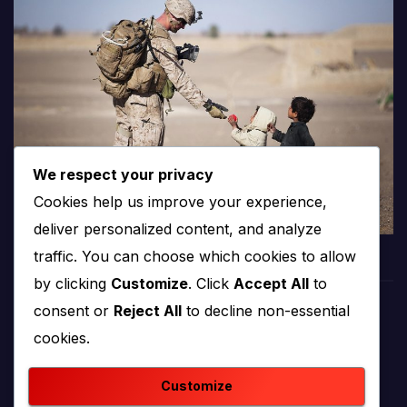
We respect your privacy
Cookies help us improve your experience,
deliver personalized content, and analyze
traffic. You can choose which cookies to allow
by clicking
Customize
. Click
Accept All
to
consent or
Reject All
to decline non-essential
PROTV
cookies.
produkcija i emitiranje tv programa
Customize