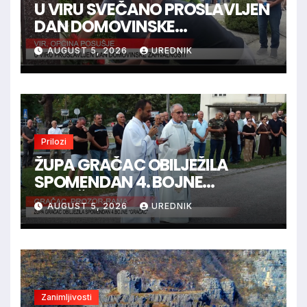
U VIRU SVEČANO PROSLAVLJEN
DAN DOMOVINSKE
ZAHVALNOSTI
AUGUST 5, 2026
UREDNIK
Prilozi
ŽUPA GRAČAC OBILJEŽILA
SPOMENDAN 4. BOJNE
“GRAČAC”
AUGUST 5, 2026
UREDNIK
Zanimljivosti