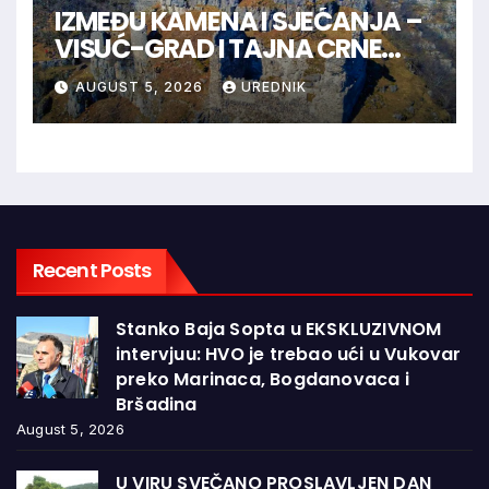
IZMEĐU KAMENA I SJEĆANJA –
VISUĆ-GRAD I TAJNA CRNE
KRALJICE
AUGUST 5, 2026
UREDNIK
Recent Posts
Stanko Baja Sopta u EKSKLUZIVNOM
intervjuu: HVO je trebao ući u Vukovar
preko Marinaca, Bogdanovaca i
Bršadina
August 5, 2026
U VIRU SVEČANO PROSLAVLJEN DAN