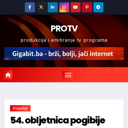
Skip
to
content
PROTV
produkcija i emitiranje tv programa
Događaji
54. obljetnica pogibije