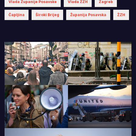
Vlada Županije Posavske
Vlada ŽZH
Zagreb
Čapljina
Široki Brijeg
Županija Posavska
ŽZH