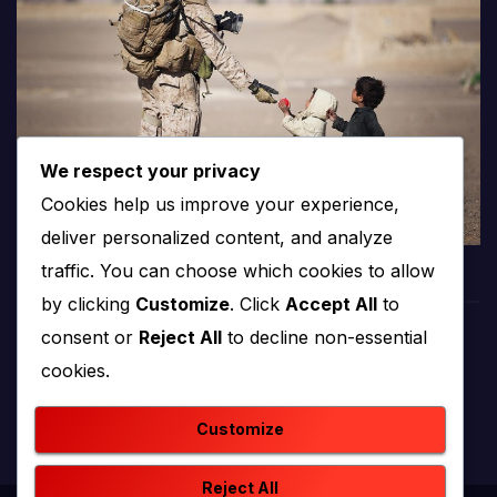
We respect your privacy
Cookies help us improve your experience,
deliver personalized content, and analyze
traffic. You can choose which cookies to allow
by clicking
Customize
. Click
Accept All
to
consent or
Reject All
to decline non-essential
PROTV
cookies.
produkcija i emitiranje tv programa
Customize
Reject All