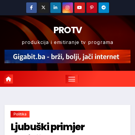
Skip
to
content
PROTV
produkcija i emitiranje tv programa
Politika
Ljubuški primjer