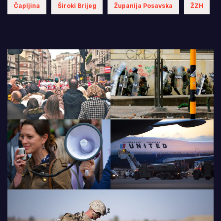
Čapljina
Široki Brijeg
Županija Posavska
ŽZH