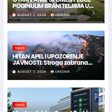
POGINULIM BRANITELJIMA U
RAŠELJKAMA
AUGUST 7, 2026
UREDNIK
Vijesti
HITAN APEL I UPOZORENJE
JAVNOSTI: Stroga zabrana
loženja vatre u Parku prirode
AUGUST 7, 2026
UREDNIK
Blidinje!
Vijesti