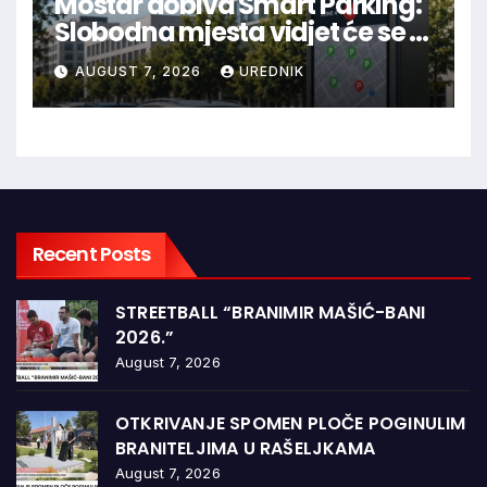
Mostar dobiva Smart Parking:
Slobodna mjesta vidjet će se u
aplikaciji
AUGUST 7, 2026
UREDNIK
Recent Posts
STREETBALL “BRANIMIR MAŠIĆ-BANI
2026.”
August 7, 2026
OTKRIVANJE SPOMEN PLOČE POGINULIM
BRANITELJIMA U RAŠELJKAMA
August 7, 2026