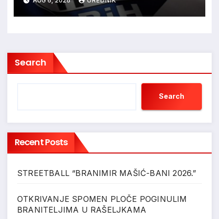
AUG 6, 2026
UREDNIK
Kovačevića
Search
Search
Recent Posts
STREETBALL “BRANIMIR MAŠIĆ-BANI 2026.”
OTKRIVANJE SPOMEN PLOČE POGINULIM
BRANITELJIMA U RAŠELJKAMA