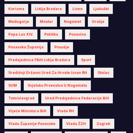
Korizma
Lidija Bradara
Livno
Ljubuški
Međugorje
Mostar
Nogomet
Orašje
Papa Lav XIV.
Politika
Posavina
Posavska Županija
Posušje
Predsjednica FBiH Lidija Bradara
Sport
Središnji Državni Ured Za Hrvate Izvan RH
Stolac
SUM
Svjetsko Prvenstvo U Nogometu
Tomislavgrad
Ured Predsjednice Federacije BiH
Vijeće Ministara BiH
Vlada RH
Vlada Županije Posavske
Vlada ŽZH
Zagreb