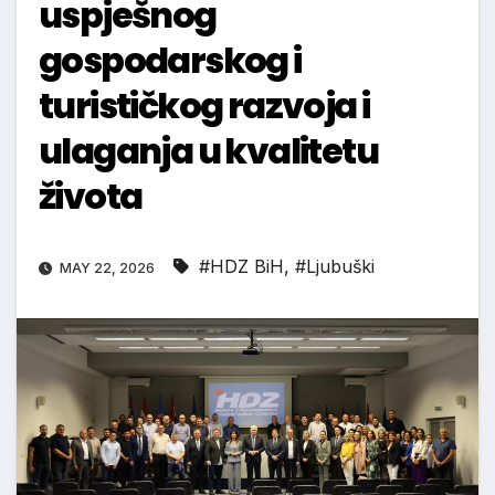
uspješnog
gospodarskog i
turističkog razvoja i
ulaganja u kvalitetu
života
#HDZ BiH
,
#Ljubuški
MAY 22, 2026