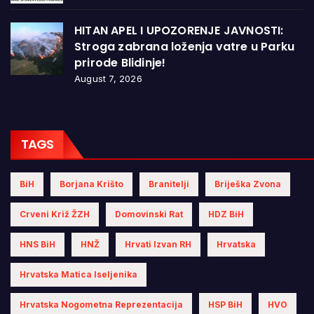
HITAN APEL I UPOZORENJE JAVNOSTI:
Stroga zabrana loženja vatre u Parku
prirode Blidinje!
August 7, 2026
TAGS
BiH
Borjana Krišto
Branitelji
Briješka Zvona
Crveni Križ ŽZH
Domovinski Rat
HDZ BiH
HNS BiH
HNŽ
Hrvati Izvan RH
Hrvatska
Hrvatska Matica Iseljenika
Hrvatska Nogometna Reprezentacija
HSP BiH
HVO