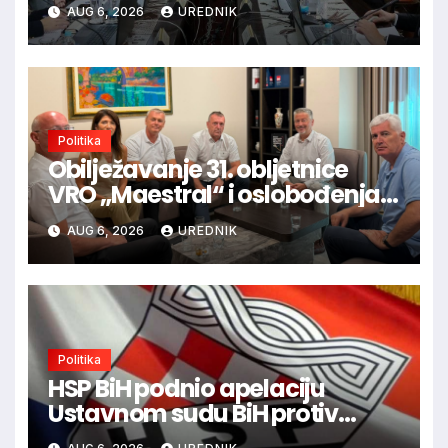
AUG 6, 2026
UREDNIK
Politika
Obilježavanje 31. obljetnice
VRO „Maestral“ i oslobođenja
Jajca uz pokroviteljstvo HNS-a
AUG 6, 2026
UREDNIK
BiH
Politika
HSP BiH podnio apelaciju
Ustavnom sudu BiH protiv
ovjere kandidature Slavena