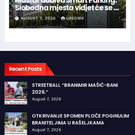
Mostar dobiva Smart Parking:
Slobodna mjesta vidjet će se u
aplikaciji
AUGUST 7, 2026
UREDNIK
Recent Posts
STREETBALL “BRANIMIR MAŠIĆ-BANI
2026.”
August 7, 2026
OTKRIVANJE SPOMEN PLOČE POGINULIM
BRANITELJIMA U RAŠELJKAMA
August 7, 2026