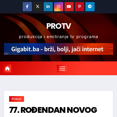
Skip
to
content
PROTV
produkcija i emitiranje tv programa
Prilozi
77. ROĐENDAN NOVOG