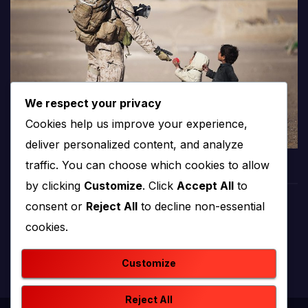
We respect your privacy
Cookies help us improve your experience,
deliver personalized content, and analyze
traffic. You can choose which cookies to allow
by clicking
Customize
. Click
Accept All
to
consent or
Reject All
to decline non-essential
PROTV
cookies.
produkcija i emitiranje tv programa
Customize
Reject All