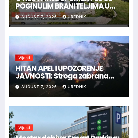
POGINULIM BRANITELJIMA U
RAŠELJKAMA
AUGUST 7, 2026
UREDNIK
Vijesti
HITAN APEL I UPOZORENJE
JAVNOSTI: Stroga zabrana
loženja vatre u Parku prirode
AUGUST 7, 2026
UREDNIK
Blidinje!
Vijesti