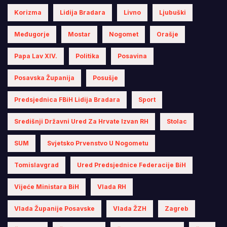
Korizma
Lidija Bradara
Livno
Ljubuški
Međugorje
Mostar
Nogomet
Orašje
Papa Lav XIV.
Politika
Posavina
Posavska Županija
Posušje
Predsjednica FBiH Lidija Bradara
Sport
Središnji Državni Ured Za Hrvate Izvan RH
Stolac
SUM
Svjetsko Prvenstvo U Nogometu
Tomislavgrad
Ured Predsjednice Federacije BiH
Vijeće Ministara BiH
Vlada RH
Vlada Županije Posavske
Vlada ŽZH
Zagreb