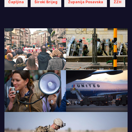
Čapljina
Široki Brijeg
Županija Posavska
ŽZH