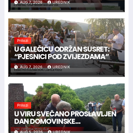
AUG 7, 2026
UREDNIK
Prilozi
U GALEČIĆU ODRŽAN SUSRET:
“PJESNICI POD ZVIJEZDAMA”
AUG 7, 2026
UREDNIK
Prilozi
U VIRU SVEČANO PROSLAVLJEN
DAN DOMOVINSKE
ZAHVALNOSTI
AUG 5, 2026
UREDNIK