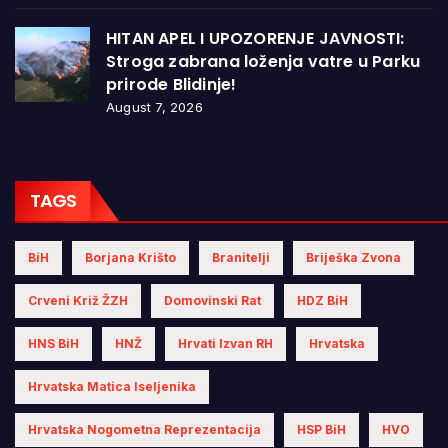
HITAN APEL I UPOZORENJE JAVNOSTI:
Stroga zabrana loženja vatre u Parku
prirode Blidinje!
August 7, 2026
TAGS
BiH
Borjana Krišto
Branitelji
Briješka Zvona
Crveni Križ ŽZH
Domovinski Rat
HDZ BiH
HNS BiH
HNŽ
Hrvati Izvan RH
Hrvatska
Hrvatska Matica Iseljenika
Hrvatska Nogometna Reprezentacija
HSP BiH
HVO