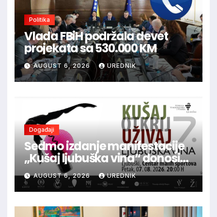
Politika
Vlada FBiH podržala devet
projekata sa 530.000 KM
AUGUST 6, 2026
UREDNIK
Događaji
Sedmo izdanje manifestacije
„Kušaj ljubuška vina“ donosi
vrhunska vina, gastronomiju i
AUGUST 6, 2026
UREDNIK
glazbu