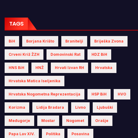
TAGS
BiH
Borjana Krišto
Branitelji
Briješka Zvona
Crveni Križ ŽZH
Domovinski Rat
HDZ BiH
HNS BiH
HNŽ
Hrvati Izvan RH
Hrvatska
Hrvatska Matica Iseljenika
Hrvatska Nogometna Reprezentacija
HSP BiH
HVO
Korizma
Lidija Bradara
Livno
Ljubuški
Međugorje
Mostar
Nogomet
Orašje
Papa Lav XIV.
Politika
Posavina