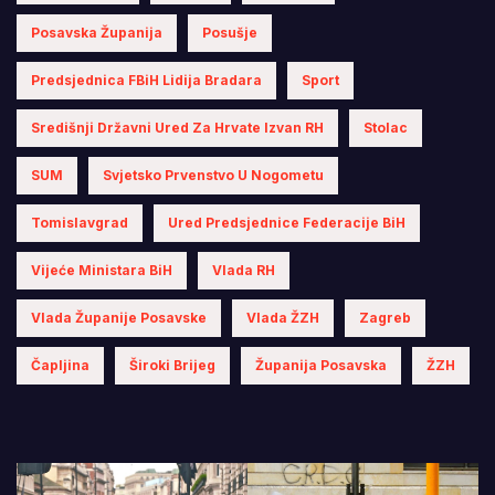
Posavska Županija
Posušje
Predsjednica FBiH Lidija Bradara
Sport
Središnji Državni Ured Za Hrvate Izvan RH
Stolac
SUM
Svjetsko Prvenstvo U Nogometu
Tomislavgrad
Ured Predsjednice Federacije BiH
Vijeće Ministara BiH
Vlada RH
Vlada Županije Posavske
Vlada ŽZH
Zagreb
Čapljina
Široki Brijeg
Županija Posavska
ŽZH