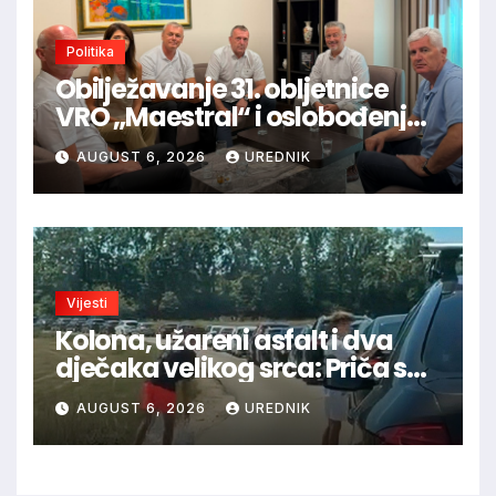
Politika
Obilježavanje 31. obljetnice
VRO „Maestral“ i oslobođenja
Jajca uz pokroviteljstvo HNS-a
AUGUST 6, 2026
UREDNIK
BiH
Vijesti
Kolona, užareni asfalt i dva
dječaka velikog srca: Priča s
granice oduševila regiju
AUGUST 6, 2026
UREDNIK