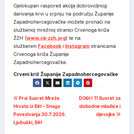
Cjelokupan raspored akcija dobrovoljnog
darivanja krvi u srpnju na području Županije
Zapadnohercegovačke možete pronaći na
službenoj mrežnoj stranici Crvenoga križa
ŽZH (
www.ck-zzh.org
) te na
službenim
Facebook
i
Instagram
stranicama
Crvenoga križa Županije
Zapadnohercegovačke.
Crveni križ Županije Zapadnohercegovačke
Post
Prvi Susret Mreže
DOĐI I TI Susret za
Hrvata iz BiH – Snaga
slobodne mladiće i
navigation
Povezivanja 30.7.2026.
djevojke
Ljubuški, BiH