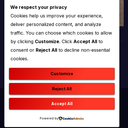
We respect your privacy
Cookies help us improve your experience,
deliver personalized content, and analyze
traffic. You can choose which cookies to allow
by clicking
Customize
. Click
Accept All
to
consent or
Reject All
to decline non-essential
PROTV
cookies.
produkcija i emitiranje tv programa
Customize
Reject All
Proudly powered by WordPress
|
Theme: newstack by
Accept All
Themeansar
.
Powered by
Home
Kontakt
O nama