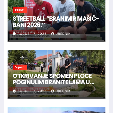
Prilozi
STREETBALL “BRANIMIR MAŠIĆ-
BANI 2026.”
AUGUST 7, 2026
UREDNIK
Vijesti
OTKRIVANJE SPOMEN PLOČE
POGINULIM BRANITELJIMA U
RAŠELJKAMA
AUGUST 7, 2026
UREDNIK