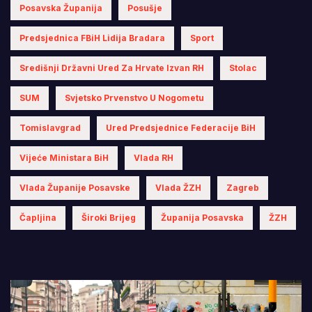
Posavska Županija
Posušje
Predsjednica FBiH Lidija Bradara
Sport
Središnji Državni Ured Za Hrvate Izvan RH
Stolac
SUM
Svjetsko Prvenstvo U Nogometu
Tomislavgrad
Ured Predsjednice Federacije BiH
Vijeće Ministara BiH
Vlada RH
Vlada Županije Posavske
Vlada ŽZH
Zagreb
Čapljina
Široki Brijeg
Županija Posavska
ŽZH