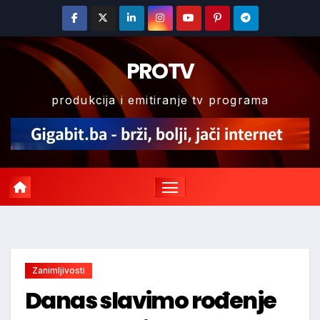
Skip
to
content
PROTV
produkcija i emitiranje tv programa
Zanimljivosti
Danas slavimo rođenje