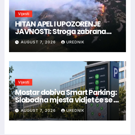
Vijesti
HITAN APEL I UPOZORENJE
JAVNOSTI: Stroga zabrana
loženja vatre u Parku prirode
AUGUST 7, 2026
UREDNIK
Blidinje!
Vijesti
Mostar dobiva Smart Parking:
Slobodna mjesta vidjet će se u
aplikaciji
AUGUST 7, 2026
UREDNIK