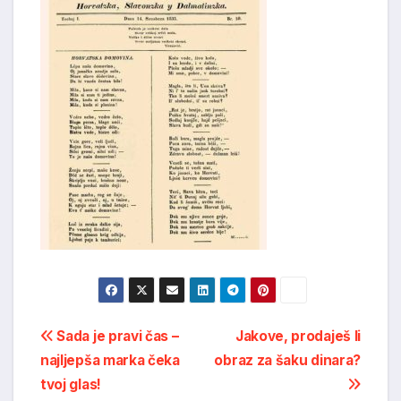
Post
Sada je pravi čas –
Jakove, prodaješ li
najljepša marka čeka
obraz za šaku dinara?
navigation
tvoj glas!