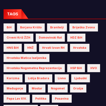
TAGS
BiH
Borjana Krišto
Branitelji
Briješka Zvona
Crveni Križ ŽZH
Domovinski Rat
HDZ BiH
HNS BiH
HNŽ
Hrvati Izvan RH
Hrvatska
Hrvatska Matica Iseljenika
Hrvatska Nogometna Reprezentacija
HSP BiH
HVO
Korizma
Lidija Bradara
Livno
Ljubuški
Međugorje
Mostar
Nogomet
Orašje
Papa Lav XIV.
Politika
Posavina