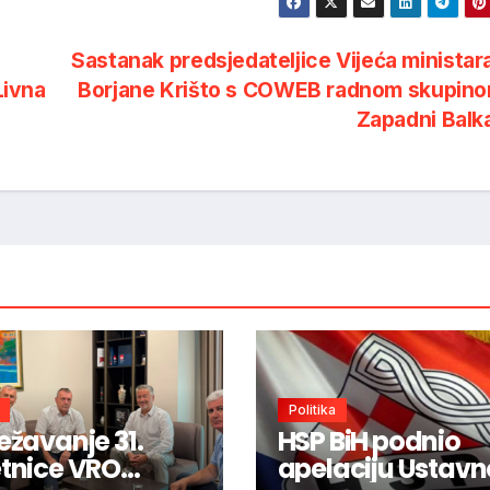
Sastanak predsjedateljice Vijeća ministar
Livna
Borjane Krišto s COWEB radnom skupino
Zapadni Bal
Politika
ježavanje 31.
HSP BiH podnio
etnice VRO
apelaciju Ustav