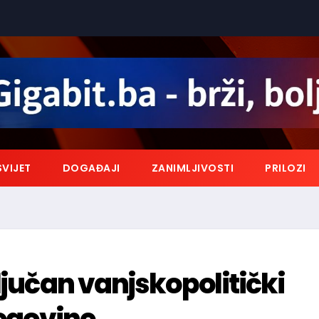
SVIJET
DOGAĐAJI
ZANIMLJIVOSTI
PRILOZI
ljučan vanjskopolitički
cegovine