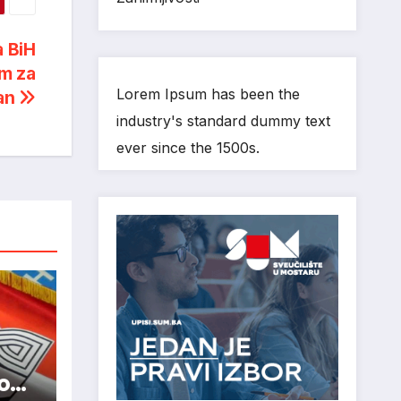
a BiH
m za
Lorem Ipsum has been the
kan
industry's standard dummy text
ever since the 1500s.
nom