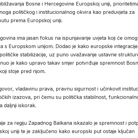
ližavanja Bosne i Hercegovine Europskoj uniji, prioritetim
lnoga političkog i institucionalnog okvira kao preduvjeta za
putu prema Europskoj uniji.
ovina ima jasan fokus na ispunjavanje uvjeta koji će omogu
ora s Europskom unijom. Dodao je kako europske integracije
političke stabilizacije, uz puno uvažavanje ustavne strukture
taknuo je kako upravo takav smjer potvrđuje spremnost Bosn
oji stoje pred njom.
vor, vladavinu prava, pravnu sigurnost i učinkovit instituci
čkih izazova, pri čemu su politička stabilnost, funkcionaln
 daljnji iskorak.
ije za regiju Zapadnog Balkana iskazalo je spremnost i pot
oj uniji te je zaključeno kako europski put ostaje ključan