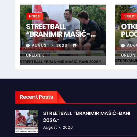
Prilozi
Vijesti
STREETBALL
OTK
“BRANIMIR MAŠIĆ-
PLO
BANI 2026.”
BRAN
AUGUST 7, 2026
AUG
RAŠ
UREDNIK
UREDNI
Recent Posts
STREETBALL “BRANIMIR MAŠIĆ-BANI
2026.”
August 7, 2026