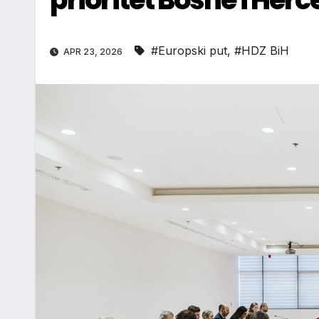
#Europski put
,
#HDZ BiH
APR 23, 2026