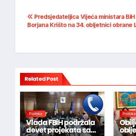
Post
Predsjedateljica Vijeća ministara BiH
Borjana Krišto na 34. obljetnici obrane 
navigation
Related Post
Politika
Politika
Vlada FBiH podržala
Obil
devet projekata sa
oblj