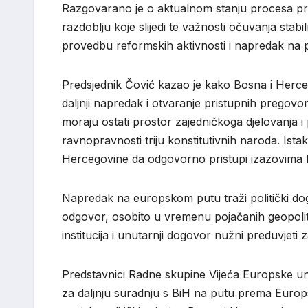
Razgovarano je o aktualnom stanju procesa prib
razdoblju koje slijedi te važnosti očuvanja stabi
provedbu reformskih aktivnosti i napredak na 
Predsjednik Čović kazao je kako Bosna i Herceg
daljnji napredak i otvaranje pristupnih pregov
moraju ostati prostor zajedničkoga djelovanja i 
ravnopravnosti triju konstitutivnih naroda. Is
Hercegovine da odgovorno pristupi izazovima k
Napredak na europskom putu traži politički dogo
odgovor, osobito u vremenu pojačanih geopoliti
institucija i unutarnji dogovor nužni preduvjeti za
Predstavnici Radne skupine Vijeća Europske un
za daljnju suradnju s BiH na putu prema Europsk