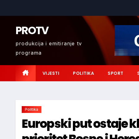
Skip
to
content
PROTV
produkcija i emitiranje tv
programa
VIJESTI
POLITIKA
SPORT
Politika
Europski put ostaje k
prioritet Bosne i Her