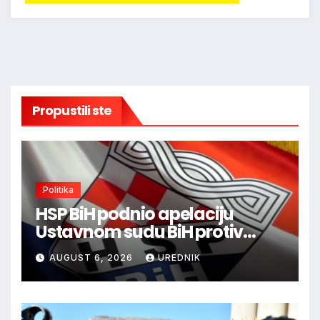
Propustili ste
Politika
HSP BiH podnio apelaciju
Ustavnom sudu BiH protiv
ovjere kandidature Slavena
AUGUST 6, 2026
UREDNIK
Kovačevića