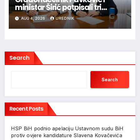
ministar Širić potpisali tri
ugovora o sufinanciranju
AUG 4, 2026
UREDNIK
vrijedna 272.000,00 KM
Search
Search
Recent Posts
HSP BiH podnio apelaciju Ustavnom sudu BiH
protiv ovjere kandidature Slavena Kovačevića