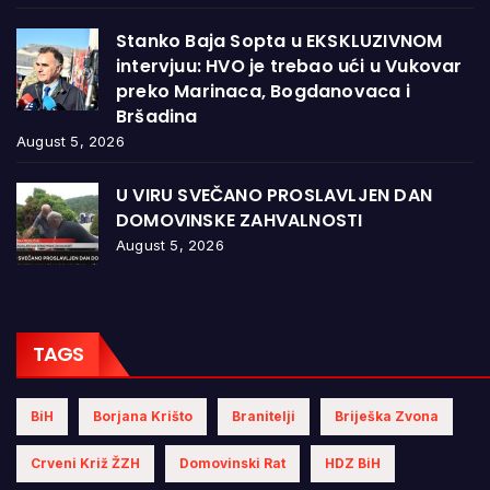
Stanko Baja Sopta u EKSKLUZIVNOM
intervjuu: HVO je trebao ući u Vukovar
preko Marinaca, Bogdanovaca i
Bršadina
August 5, 2026
U VIRU SVEČANO PROSLAVLJEN DAN
DOMOVINSKE ZAHVALNOSTI
August 5, 2026
TAGS
BiH
Borjana Krišto
Branitelji
Briješka Zvona
Crveni Križ ŽZH
Domovinski Rat
HDZ BiH