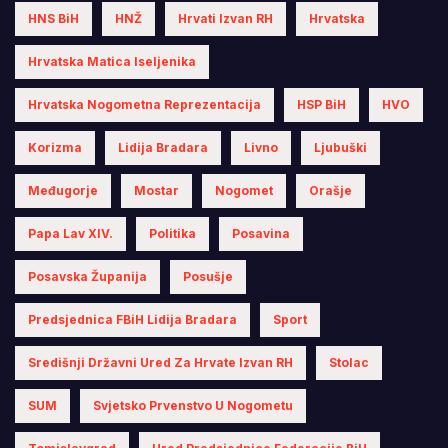
HNS BiH
HNŽ
Hrvati Izvan RH
Hrvatska
Hrvatska Matica Iseljenika
Hrvatska Nogometna Reprezentacija
HSP BiH
HVO
Korizma
Lidija Bradara
Livno
Ljubuški
Međugorje
Mostar
Nogomet
Orašje
Papa Lav XIV.
Politika
Posavina
Posavska Županija
Posušje
Predsjednica FBiH Lidija Bradara
Sport
Središnji Državni Ured Za Hrvate Izvan RH
Stolac
SUM
Svjetsko Prvenstvo U Nogometu