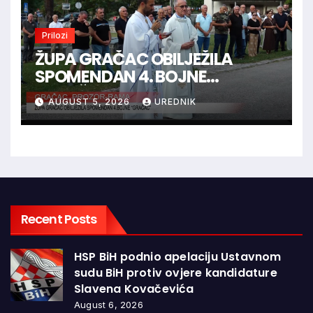
Prilozi
ŽUPA GRAČAC OBILJEŽILA
SPOMENDAN 4. BOJNE
“GRAČAC”
AUGUST 5, 2026
UREDNIK
Recent Posts
HSP BiH podnio apelaciju Ustavnom
sudu BiH protiv ovjere kandidature
Slavena Kovačevića
August 6, 2026