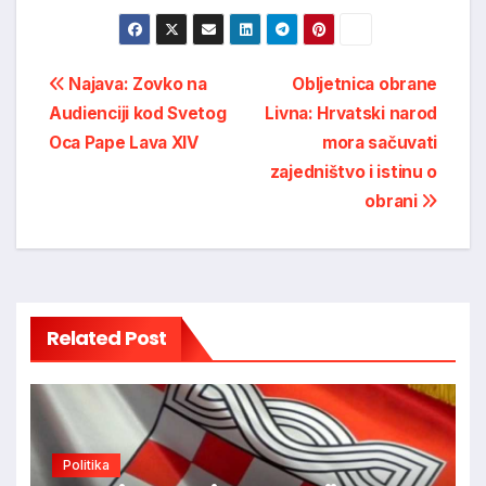
Post
Najava: Zovko na
Obljetnica obrane
Audienciji kod Svetog
Livna: Hrvatski narod
navigation
Oca Pape Lava XIV
mora sačuvati
zajedništvo i istinu o
obrani
Related Post
Politika