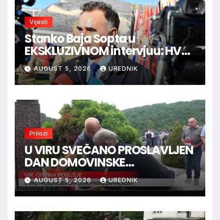
Vijesti
Stanko Baja Sopta u
EKSKLUZIVNOM intervjuu: HVO
je trebao ući u Vukovar preko
AUGUST 5, 2026
UREDNIK
Marinaca, Bogdanovaca i
Bršadina
Prilozi
U VIRU SVEČANO PROSLAVLJEN
DAN DOMOVINSKE
ZAHVALNOSTI
AUGUST 5, 2026
UREDNIK