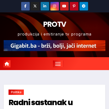
Skip
to
content
PROTV
produkcija i emitiranje tv programa
Politika
Radni sastanak u