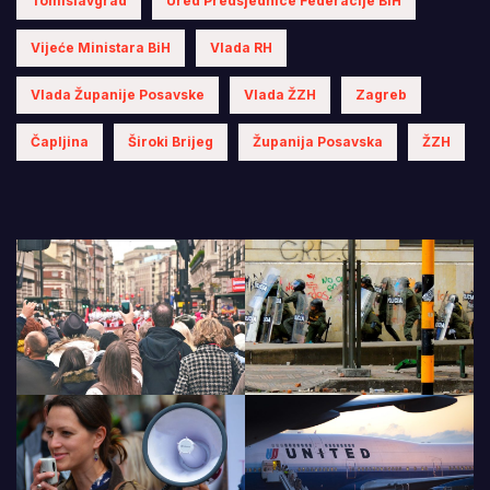
Tomislavgrad
Ured Predsjednice Federacije BiH
Vijeće Ministara BiH
Vlada RH
Vlada Županije Posavske
Vlada ŽZH
Zagreb
Čapljina
Široki Brijeg
Županija Posavska
ŽZH