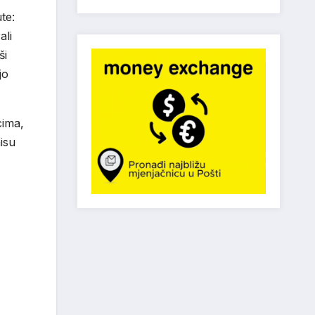
te:
ali
ši
jo
cima,
nisu