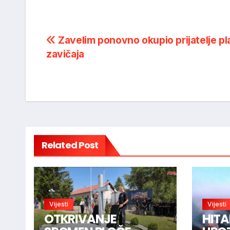
Post
Zavelim ponovno okupio prijatelje pla
zavičaja
navigation
Related Post
Vijesti
Vijesti
OTKRIVANJE
HITA