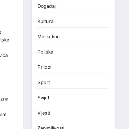
Događaji
Kultura
z
Marketing
atske
Politika
vića
Prilozi
Sport
Svijet
izna
Vijesti
kim
Zanimljivosti