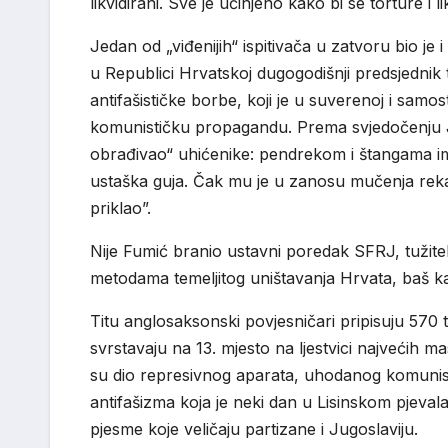
likvidirani. Sve je učinjeno kako bi se torture i l
Jedan od „viđenijih“ ispitivača u zatvoru bio je
u Republici Hrvatskoj dugogodišnji predsjednik 
antifašističke borbe, koji je u suverenoj i samo
komunističku propagandu. Prema svjedočenju J
obrađivao“ uhićenike: pendrekom i štangama im lo
ustaška guja. Čak mu je u zanosu mučenja reka
priklao”.
Nije Fumić branio ustavni poredak SFRJ, tužitel
metodama temeljitog uništavanja Hrvata, baš k
Titu anglosaksonski povjesničari pripisuju 570 t
svrstavaju na 13. mjesto na ljestvici najvećih m
su dio represivnog aparata, uhodanog komunisti
antifašizma koja je neki dan u Lisinskom pjeva
pjesme koje veličaju partizane i Jugoslaviju.