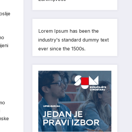
slije
Lorem Ipsum has been the
no
industry's standard dummy text
jeni
ever since the 1500s.
amo
i
nske