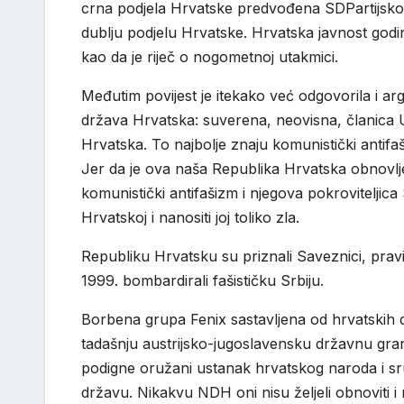
crna podjela Hrvatske predvođena SDPartijskom
dublju podjelu Hrvatske. Hrvatska javnost godin
kao da je riječ o nogometnoj utakmici.
Međutim povijest je itekako već odgovorila i a
država Hrvatska: suverena, neovisna, članica 
Hrvatska. To najbolje znaju komunistički antifaš
Jer da je ova naša Republika Hrvatska obnovlje
komunistički antifašizm i njegova pokroviteljica
Hrvatskoj i nanositi joj toliko zla.
Republiku Hrvatsku su priznali Saveznici, pravi a
1999. bombardirali fašističku Srbiju.
Borbena grupa Fenix sastavljena od hrvatskih do
tadašnju austrijsko-jugoslavensku državnu granic
podigne oružani ustanak hrvatskog naroda i sr
državu. Nikakvu NDH oni nisu željeli obnoviti i 