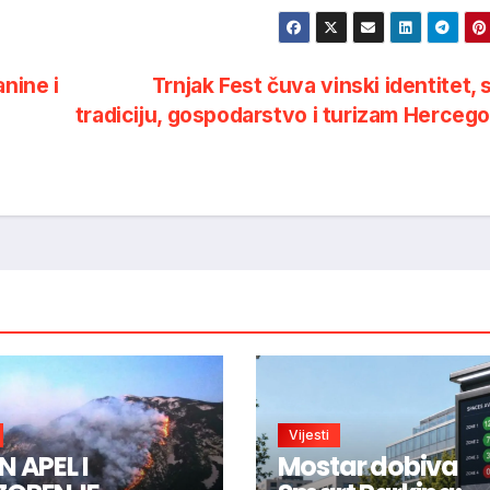
nine i
Trnjak Fest čuva vinski identitet, 
tradiciju, gospodarstvo i turizam Herceg
Vijesti
N APEL I
Mostar dobiva