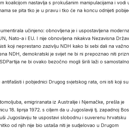
 koalicijom nastavlja s prokušanim manipulacijama i vodi 
ama se pita tko je u pravu i tko će na koncu odnijeti pobije
rgumentirala učinjeno: obnovljena je i uspostavljena modern
UN, Nato-a i EU. I nije obnovljena nikakva Nezavisna Drža
isti koji neprestano zazivlju NDH kako bi sebi dali na važnos
na NDH, demokratski je svijet ne bi ni prepoznao niti prizn
 SDPartija ne bi ovako bezočno mogli širili laži o samostalno
ntifašisti i pobjednici Drugog svjetskog rata, oni isti koji su
moljuba, emigriranata iz Australije i Njemačke, prešla je
u 18. lipnja 1972. s ciljem da u Jugoslaviji tj. zapadnoj Bos
uši Jugoslaviju te uspostavi slobodnu i suverenu hrvatsku
nitko od njih nije bio ustaša niti je sudjelovao u Drugom