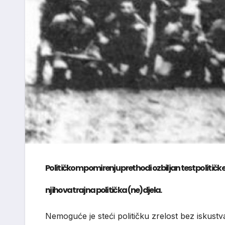
Političkom pomirenju prethodi ozbiljan test političke zr
njihova trajna politička (ne)djela.
Nemoguće je steći političku zrelost bez iskustva