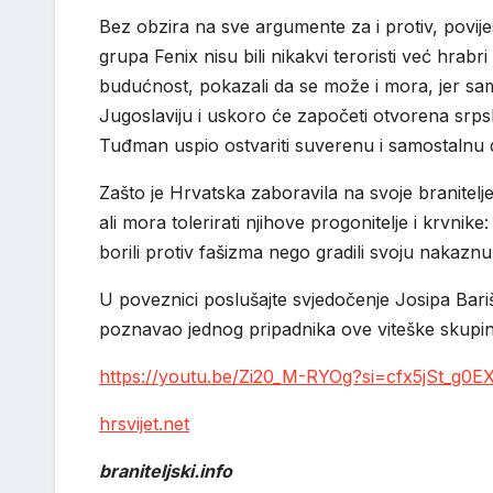
Bez obzira na sve argumente za i protiv, povijes
grupa Fenix nisu bili nikakvi teroristi već hrabri
budućnost, pokazali da se može i mora, jer sa
Jugoslaviju i uskoro će započeti otvorena srps
Tuđman uspio ostvariti suverenu i samostalnu
Zašto je Hrvatska zaboravila na svoje branitel
ali mora tolerirati njihove progonitelje i krvnike
borili protiv fašizma nego gradili svoju nakazn
U poveznici poslušajte svjedočenje Josipa Bariš
poznavao jednog pripadnika ove viteške skupin
https://youtu.be/Zi20_M-RYOg?si=cfx5jSt_g0E
hrsvijet.net
braniteljski.info