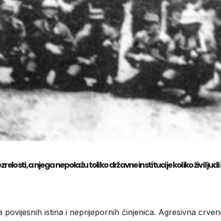
elosti, a njega ne polažu toliko državne institucije koliko živi ljudi 
 povijesnih istina i neprijepornih činjenica. Agresivna crve