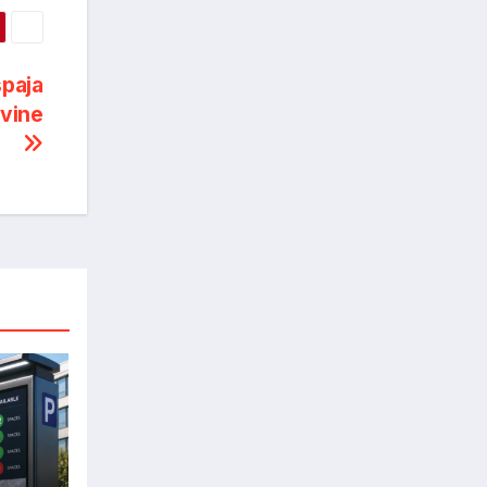
spaja
ovine