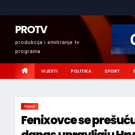
Skip
to
content
PROTV
produkcija i emitiranje tv
programa
VIJESTI
POLITIKA
SPORT
Vijesti
Fenixovce se prešućuj
danas upravljaju H