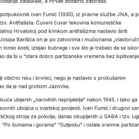
ikvidacije zataškale, a Hrvati dodatno zastrašili.
 i potpukovnik Ivan Fumić (1930), iz pravne službe JNA, a po
tzv. Antifašista. Čuveni čuvar tekovina komunističke
stalnoj Hrvatskoj pod krinkom antifašizma nastavio širiti
osipa Barišića on je po zatvorima i mučionama „vlastoruč
mio kosti, izbijao bubrege i sve što je trebalo da se iskori
o da bi u “stara dobro partizanska vremena bez ispitivanja
ji obično nisu i krvnici, nego je nastavio s prokušanim
ao da je nad grotlom Jazovke.
isuća ubijenih „narodnih neprijatelja“ nakon 1945. i tako ga
asovnih ubojica u svjetskoj povijesti. Ivan Fumić i drugovi s
čkog stroja za pokolje, danas okupljenih u SABA i tzv. Lig
la “Po šumama i gorama” “Sutjesku” i ostale sramne partiza