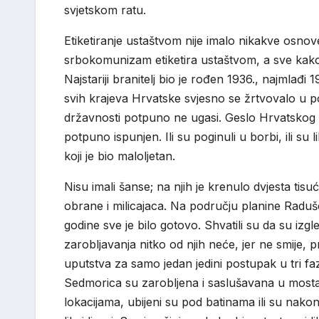
svjetskom ratu.
Etiketiranje ustaštvom nije imalo nikakve osno
srbokomunizam etiketira ustaštvom, a sve kako 
Najstariji branitelj bio je rođen 1936., najmlađ
svih krajeva Hrvatske svjesno se žrtvovalo u p
državnosti potpuno ne ugasi. Geslo Hrvatskog r
potpuno ispunjen. Ili su poginuli u borbi, ili su 
koji je bio maloljetan.
Nisu imali šanse; na njih je krenulo dvjesta tisu
obrane i milicajaca. Na području planine Raduše 
godine sve je bilo gotovo. Shvatili su da su izgle
zarobljavanja nitko od njih neće, jer ne smije, p
uputstva za samo jedan jedini postupak u tri faze:
Sedmorica su zarobljena i saslušavana u most
lokacijama, ubijeni su pod batinama ili su nako