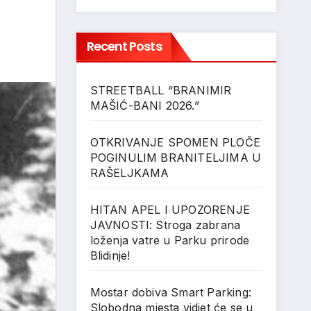
Recent Posts
STREETBALL “BRANIMIR
MAŠIĆ-BANI 2026.”
OTKRIVANJE SPOMEN PLOČE
POGINULIM BRANITELJIMA U
RAŠELJKAMA
HITAN APEL I UPOZORENJE
JAVNOSTI: Stroga zabrana
loženja vatre u Parku prirode
Blidinje!
Mostar dobiva Smart Parking:
Slobodna mjesta vidjet će se u