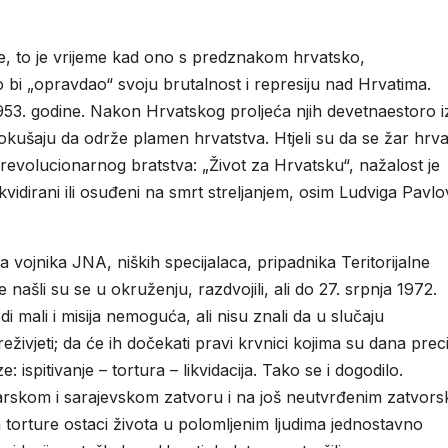
ve, to je vrijeme kad ono s predznakom hrvatsko,
bi „opravdao“ svoju brutalnost i represiju nad Hrvatima.
i 1953. godine. Nakon Hrvatskog proljeća njih devetnaestoro i
okušaju da održe plamen hrvatstva. Htjeli su da se žar hrv
evolucionarnog bratstva: „Život za Hrvatsku“, nažalost je
likvidirani ili osuđeni na smrt streljanjem, osim Ludviga Pavlo
ća vojnika JNA, niških specijalaca, pripadnika Teritorijalne
našli su se u okruženju, razdvojili, ali do 27. srpnja 1972.
di mali i misija nemoguća, ali nisu znali da u slučaju
reživjeti; da će ih dočekati pravi krvnici kojima su dana prec
 ispitivanje – tortura – likvidacija. Tako se i dogodilo.
arskom i sarajevskom zatvoru i na još neutvrđenim zatvors
n torture ostaci života u polomljenim ljudima jednostavno