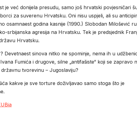
t je već donijela presudu, samo još hrvatski povjesničari šu
 borci za suverenu Hrvatsku. Oni nisu uspjeli, ali su anticipir
mo osamnaest godina kasnije (1990.) Slobodan Milošević ru
ko-srbijanska agresija na Hrvatsku. Tek je predsjednik Fran
 državu Hrvatsku.
je? Devetnaest sinova nitko ne spominje, nema ih u udžbeni
: Ivana Fumića i drugove, silne „antifašiste“ koji se zapravo 
u državnu tvorevinu – Jugoslaviju?
ića kakve je sve torture doživljavao samo stoga što je
e.
XUBia