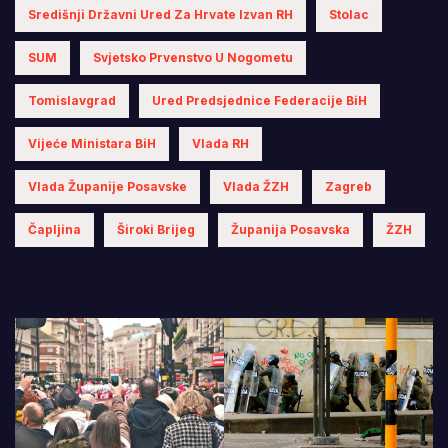
Središnji Državni Ured Za Hrvate Izvan RH
Stolac
SUM
Svjetsko Prvenstvo U Nogometu
Tomislavgrad
Ured Predsjednice Federacije BiH
Vijeće Ministara BiH
Vlada RH
Vlada Županije Posavske
Vlada ŽZH
Zagreb
Čapljina
Široki Brijeg
Županija Posavska
ŽZH