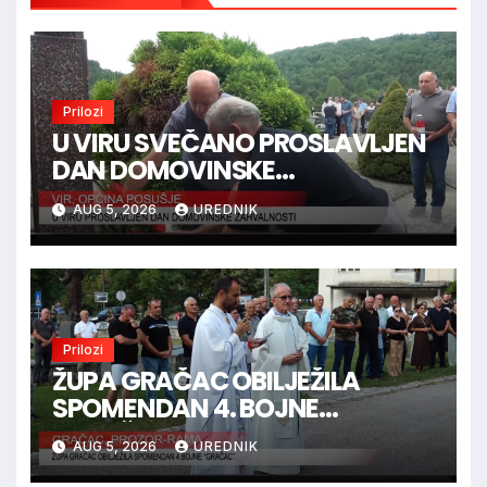
Prilozi
U VIRU SVEČANO PROSLAVLJEN
DAN DOMOVINSKE
ZAHVALNOSTI
AUG 5, 2026
UREDNIK
Prilozi
ŽUPA GRAČAC OBILJEŽILA
SPOMENDAN 4. BOJNE
“GRAČAC”
AUG 5, 2026
UREDNIK