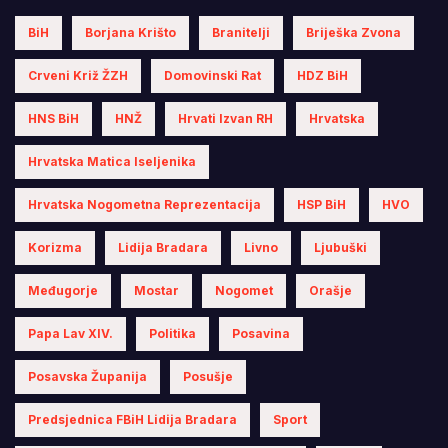
BiH
Borjana Krišto
Branitelji
Briješka Zvona
Crveni Križ ŽZH
Domovinski Rat
HDZ BiH
HNS BiH
HNŽ
Hrvati Izvan RH
Hrvatska
Hrvatska Matica Iseljenika
Hrvatska Nogometna Reprezentacija
HSP BiH
HVO
Korizma
Lidija Bradara
Livno
Ljubuški
Međugorje
Mostar
Nogomet
Orašje
Papa Lav XIV.
Politika
Posavina
Posavska Županija
Posušje
Predsjednica FBiH Lidija Bradara
Sport