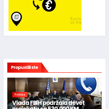
Propustili ste
Politika
Vlada FBiH podržala devet
projekata sa 530.000 KM