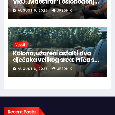
VRO „Maestral“ i oslobođenja
Jajca uz pokroviteljstvo HNS-a
AUGUST 6, 2026
UREDNIK
BiH
Vijesti
Kolona, užareni asfalt i dva
dječaka velikog srca: Priča s
granice oduševila regiju
AUGUST 6, 2026
UREDNIK
Recent Posts