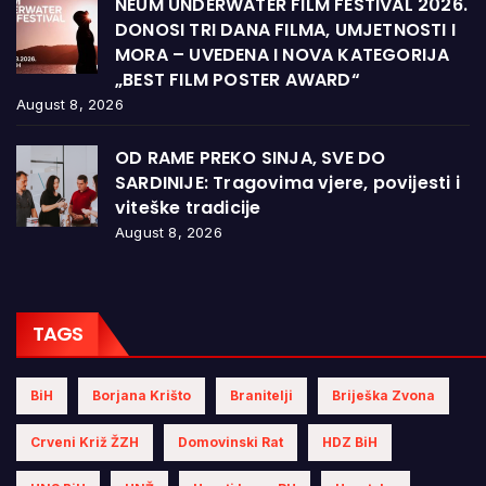
NEUM UNDERWATER FILM FESTIVAL 2026.
DONOSI TRI DANA FILMA, UMJETNOSTI I
MORA – UVEDENA I NOVA KATEGORIJA
„BEST FILM POSTER AWARD“
August 8, 2026
OD RAME PREKO SINJA, SVE DO
SARDINIJE: Tragovima vjere, povijesti i
viteške tradicije
August 8, 2026
TAGS
BiH
Borjana Krišto
Branitelji
Briješka Zvona
Crveni Križ ŽZH
Domovinski Rat
HDZ BiH