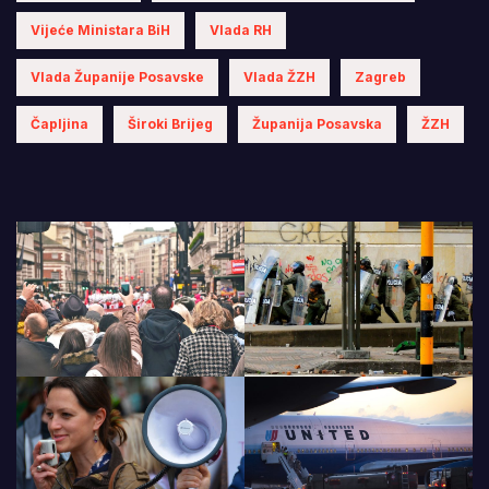
Vijeće Ministara BiH
Vlada RH
Vlada Županije Posavske
Vlada ŽZH
Zagreb
Čapljina
Široki Brijeg
Županija Posavska
ŽZH