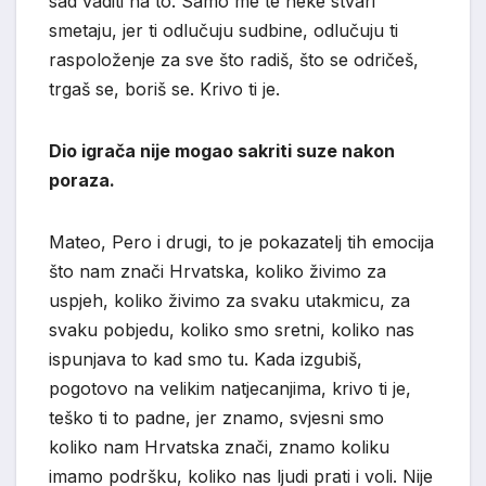
sad vaditi na to. Samo me te neke stvari
smetaju, jer ti odlučuju sudbine, odlučuju ti
raspoloženje za sve što radiš, što se odričeš,
trgaš se, boriš se. Krivo ti je.
Dio igrača nije mogao sakriti suze nakon
poraza.
Mateo, Pero i drugi, to je pokazatelj tih emocija
što nam znači Hrvatska, koliko živimo za
uspjeh, koliko živimo za svaku utakmicu, za
svaku pobjedu, koliko smo sretni, koliko nas
ispunjava to kad smo tu. Kada izgubiš,
pogotovo na velikim natjecanjima, krivo ti je,
teško ti to padne, jer znamo, svjesni smo
koliko nam Hrvatska znači, znamo koliku
imamo podršku, koliko nas ljudi prati i voli. Nije