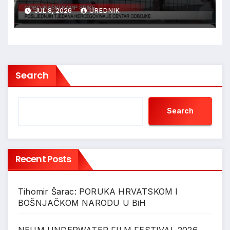
U HERCEGOVINI
JUL 8, 2026
UREDNIK
Search
Search
Recent Posts
Tihomir Šarac: PORUKA HRVATSKOM I
BOŠNJAČKOM NARODU U BiH
NEUM UNDERWATER FILM FESTIVAL 2026.