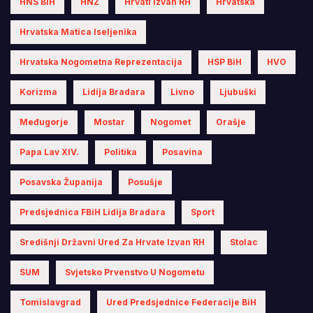
HNS BiH
HNŽ
Hrvati Izvan RH
Hrvatska
Hrvatska Matica Iseljenika
Hrvatska Nogometna Reprezentacija
HSP BiH
HVO
Korizma
Lidija Bradara
Livno
Ljubuški
Međugorje
Mostar
Nogomet
Orašje
Papa Lav XIV.
Politika
Posavina
Posavska Županija
Posušje
Predsjednica FBiH Lidija Bradara
Sport
Središnji Državni Ured Za Hrvate Izvan RH
Stolac
SUM
Svjetsko Prvenstvo U Nogometu
Tomislavgrad
Ured Predsjednice Federacije BiH