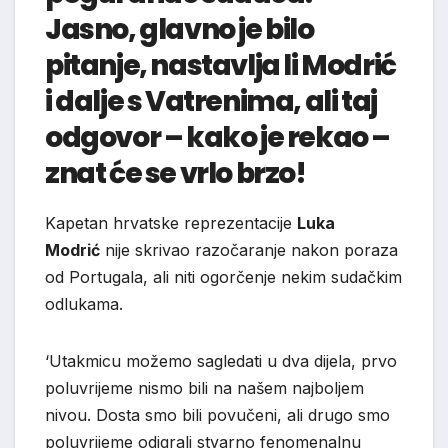
Jasno, glavno je bilo
pitanje, nastavlja li Modrić
i dalje s Vatrenima, ali taj
odgovor – kako je rekao –
znat će se vrlo brzo!
Kapetan hrvatske reprezentacije
Luka
Modrić
nije skrivao razočaranje nakon poraza
od Portugala, ali niti ogorčenje nekim sudačkim
odlukama.
‘Utakmicu možemo sagledati u dva dijela, prvo
poluvrijeme nismo bili na našem najboljem
nivou. Dosta smo bili povučeni, ali drugo smo
poluvrijeme odigrali stvarno fenomenalnu