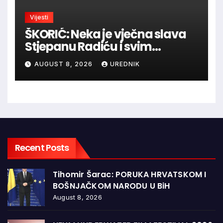
Vijesti
ŠKORIĆ: Neka je vječna slava
Stjepanu Radiću i svim
hrvatskim velikanima, a
AUGUST 8, 2026
UREDNIK
vječna zahvalnost hrvatskim
braniteljima
Recent Posts
Tihomir Šarac: PORUKA HRVATSKOM I
BOŠNJAČKOM NARODU U BiH
August 8, 2026