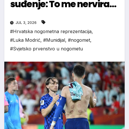
suđenje: To me nervira…
JUL 3, 2026
#Hrvatska nogometna reprezentacija
,
#Luka Modrić
,
#Munidijal
,
#nogomet
,
#Svjetsko prvenstvo u nogometu