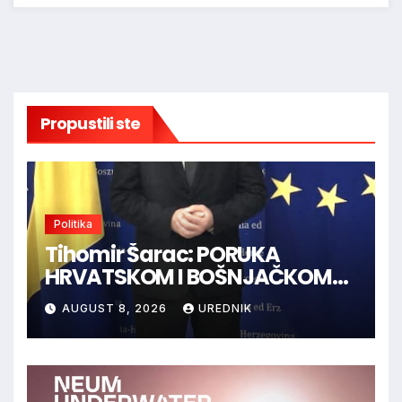
Propustili ste
Politika
Tihomir Šarac: PORUKA
HRVATSKOM I BOŠNJAČKOM
NARODU U BiH
AUGUST 8, 2026
UREDNIK