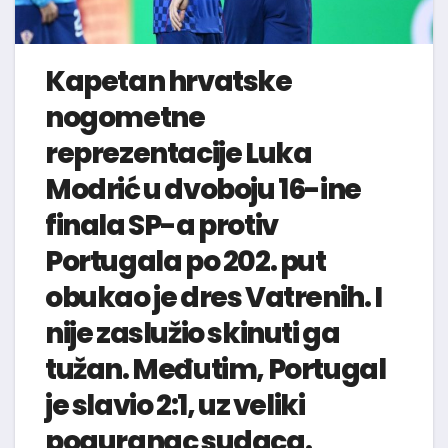
Kapetan hrvatske
nogometne
reprezentacije Luka
Modrić u dvoboju 16-ine
finala SP-a protiv
Portugala po 202. put
obukao je dres Vatrenih. I
nije zaslužio skinuti ga
tužan. Međutim, Portugal
je slavio 2:1, uz veliki
poguranac sudaca.