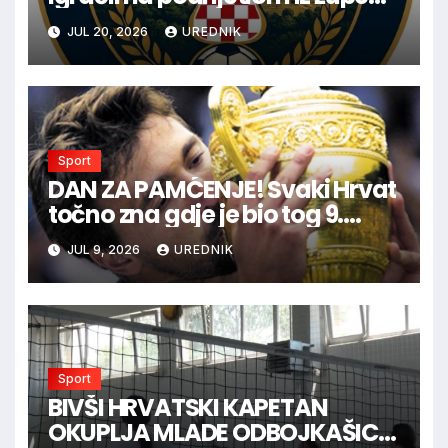
Vinica da postanu dio nove
JUL 20, 2026
UREDNIK
sportske priče
Sport
DAN ZA PAMĆENJE! Svaki Hrvat
točno zna gdje je bio tog 9.
SRPNJA prije punih 25 godina
JUL 9, 2026
UREDNIK
Sport
BIVŠI HRVATSKI KAPETAN
OKUPLJA MLADE ODBOJKAŠICE