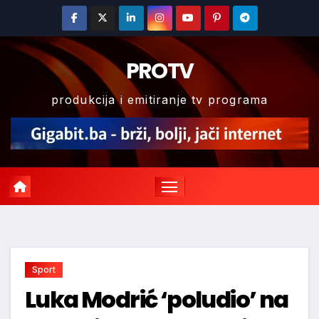
Skip
to
content
PROTV
produkcija i emitiranje tv programa
Sport
Luka Modrić ‘poludio’ na