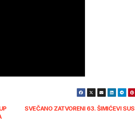
UP
SVEČANO ZATVORENI 63. ŠIMIĆEVI SUS
A