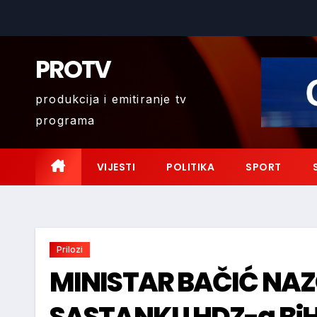
Skip
to
content
PROTV
produkcija i emitiranje tv
programa
VIJESTI
POLITIKA
SPORT
Prilozi
MINISTAR BAČIĆ NA
SASTANKU HDZ-a Bi