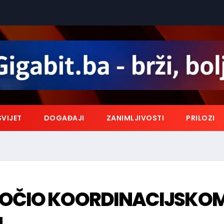
SVIJET
DOGAĐAJI
ZANIMLJIVOSTI
PRILOZI
ZOČIO KOORDINACIJSKO
H