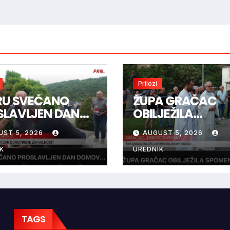
Prilozi
IRU SVEČANO
ŽUPA GRAČAC
SLAVLJEN DAN
OBILJEŽILA
OVINSKE
SPOMENDAN 4.
UST 5, 2026
AUGUST 5, 2026
VALNOSTI
BOJNE “GRAČAC
K
UREDNIK
TAGS