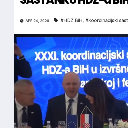
#HDZ BiH
,
#Koordinacijski sas
APR 24, 2026