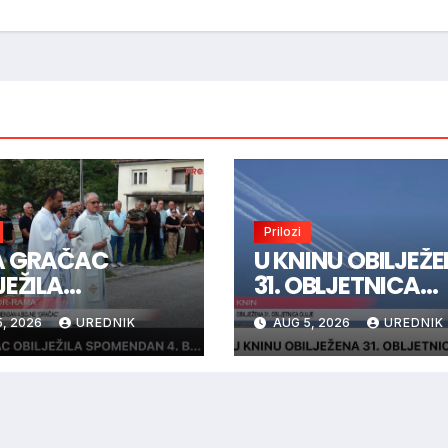
Prilozi
A GRAČAC
U KNINU OBILJEŽ
JEŽILA
31. OBLJETNICA
MENDAN 4.
OLUJE
, 2026
UREDNIK
AUG 5, 2026
UREDNIK
NE “GRAČAC”