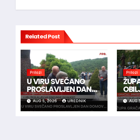
Related Post
Prilozi
Prilozi
U VIRU SVEČANO
ŽUP
PROSLAVLJEN DAN
OBIL
DOMOVINSKE
SPO
AUG 5, 2026
UREDNIK
AUG 5
ZAHVALNOSTI
BOJ