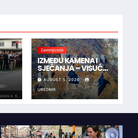
Zanimljivosti
IZMEĐU KAMENA I
SJEĆANJA – VISUĆ-
GRAD I TAJNA CRNE
AUGUST 5, 2026
”
KRALJICE
UREDNIK