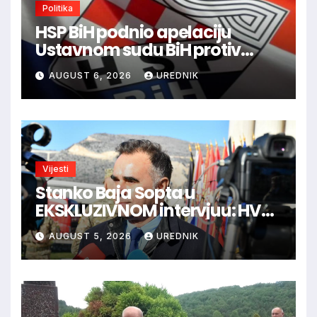
Politika
HSP BiH podnio apelaciju
Ustavnom sudu BiH protiv
ovjere kandidature Slavena
AUGUST 6, 2026
UREDNIK
Kovačevića
Vijesti
Stanko Baja Sopta u
EKSKLUZIVNOM intervjuu: HVO
je trebao ući u Vukovar preko
AUGUST 5, 2026
UREDNIK
Marinaca, Bogdanovaca i
Bršadina