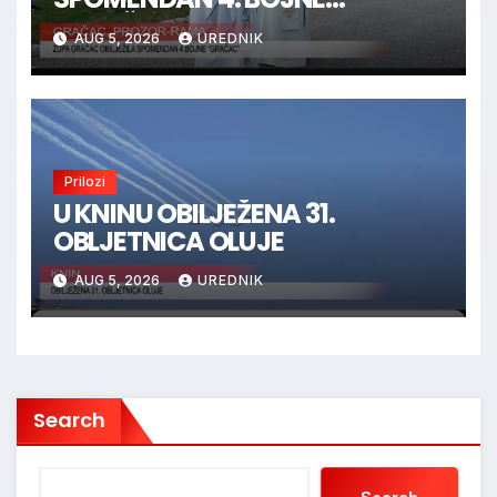
“GRAČAC”
AUG 5, 2026
UREDNIK
Prilozi
U KNINU OBILJEŽENA 31.
OBLJETNICA OLUJE
AUG 5, 2026
UREDNIK
Search