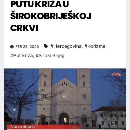
PUTU KRIŽA U
ŠIROKOBRIJEŠKOJ
CRKVI
#Hercegovina
,
#Korizma
,
FEB 28, 2026
#Put križa
,
#Široki Brijeg