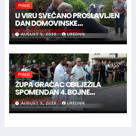
Prilozi
U VIRU SVEČANO PROSLAVLJEN
DAN DOMOVINSKE
ZAHVALNOSTI
AUGUST 5, 2026
UREDNIK
Prilozi
ŽUPA GRAČAC OBILJEŽILA
SPOMENDAN 4. BOJNE
“GRAČAC”
AUGUST 5, 2026
UREDNIK