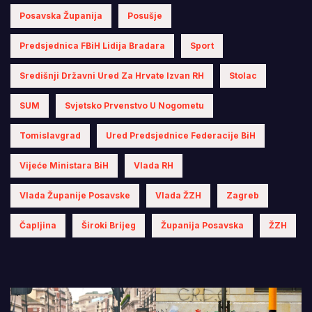
Posavska Županija
Posušje
Predsjednica FBiH Lidija Bradara
Sport
Središnji Državni Ured Za Hrvate Izvan RH
Stolac
SUM
Svjetsko Prvenstvo U Nogometu
Tomislavgrad
Ured Predsjednice Federacije BiH
Vijeće Ministara BiH
Vlada RH
Vlada Županije Posavske
Vlada ŽZH
Zagreb
Čapljina
Široki Brijeg
Županija Posavska
ŽZH