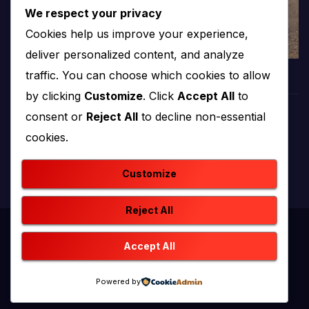
We respect your privacy
Cookies help us improve your experience,
deliver personalized content, and analyze
traffic. You can choose which cookies to allow
by clicking
Customize
. Click
Accept All
to
consent or
Reject All
to decline non-essential
PROTV
cookies.
produkcija i emitiranje tv programa
Customize
Reject All
Proudly powered by WordPress
|
Theme: newstack by
Accept All
Themeansar
.
Powered by
Home
Kontakt
O nama