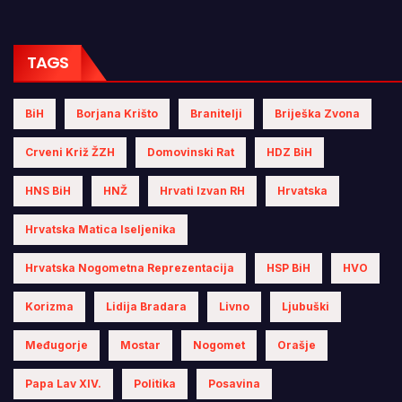
TAGS
BiH
Borjana Krišto
Branitelji
Briješka Zvona
Crveni Križ ŽZH
Domovinski Rat
HDZ BiH
HNS BiH
HNŽ
Hrvati Izvan RH
Hrvatska
Hrvatska Matica Iseljenika
Hrvatska Nogometna Reprezentacija
HSP BiH
HVO
Korizma
Lidija Bradara
Livno
Ljubuški
Međugorje
Mostar
Nogomet
Orašje
Papa Lav XIV.
Politika
Posavina