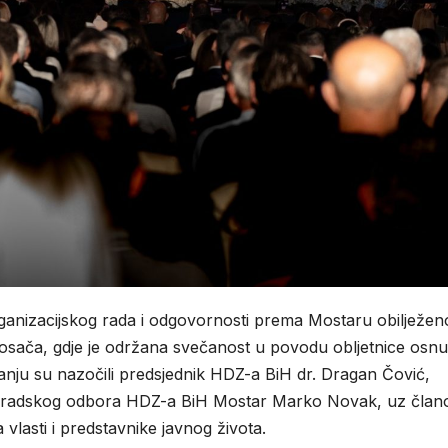
 organizacijskog rada i odgovornosti prema Mostaru obilježen
ača, gdje je održana svečanost u povodu obljetnice osnu
nju su nazočili predsjednik HDZ-a BiH
dr.
Dragan Čović
,
 Gradskog odbora HDZ-a BiH Mostar
Marko Novak
, uz član
vlasti i predstavnike javnog života.