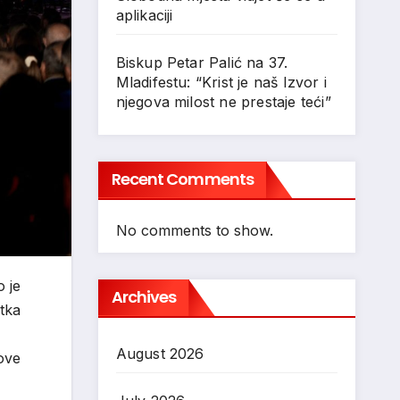
aplikaciji
Biskup Petar Palić na 37.
Mladifestu: “Krist je naš Izvor i
njegova milost ne prestaje teći”
Recent Comments
No comments to show.
o je
Archives
tka
August 2026
ove