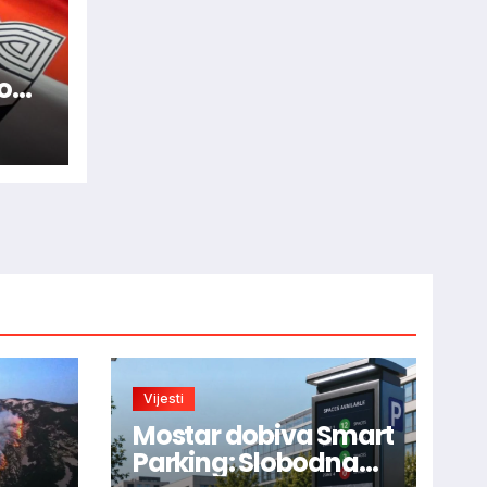
nom
re
vića
Vijesti
Mostar dobiva Smart
Parking: Slobodna