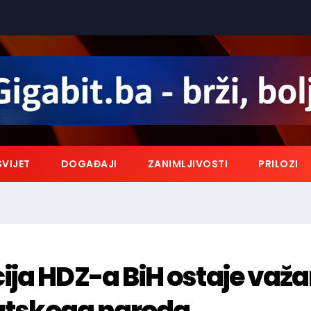
SVIJET
DOGAĐAJI
ZANIMLJIVOSTI
PRILOZI
ja HDZ-a BiH ostaje važ
vatskoga naroda