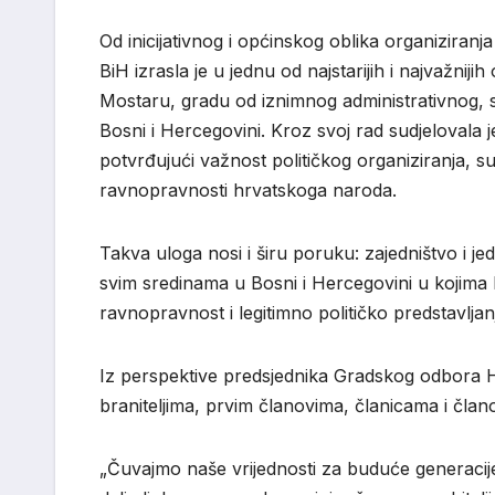
Od inicijativnog i općinskog oblika organizira
BiH izrasla je u jednu od najstarijih i najvažniji
Mostaru, gradu od iznimnog administrativnog, s
Bosni i Hercegovini. Kroz svoj rad sudjelovala 
potvrđujući važnost političkog organiziranja, su
ravnopravnosti hrvatskoga naroda.
Takva uloga nosi i širu poruku: zajedništvo i j
svim sredinama u Bosni i Hercegovini u kojima h
ravnopravnost i legitimno političko predstavljan
Iz perspektive predsjednika Gradskog odbora
braniteljima, prvim članovima, članicama i član
„Čuvajmo naše vrijednosti za buduće generacije