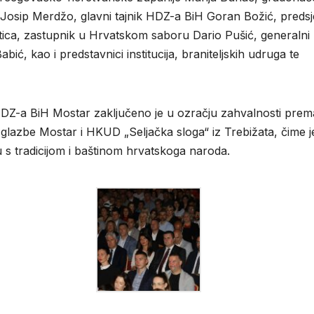
Josip
Merdžo
, glavni tajnik HDZ-a BiH
Goran Božić
, preds
tica
, zastupnik u Hrvatskom saboru
Dario
Pušić
, generalni
abić
, kao i predstavnici institucija, braniteljskih udruga te
HDZ-a BiH Mostar zaključeno je u ozračju zahvalnosti prem
 glazbe Mostar i HKUD „Seljačka sloga“ iz Trebižata, čime j
 s tradicijom i baštinom hrvatskoga naroda.