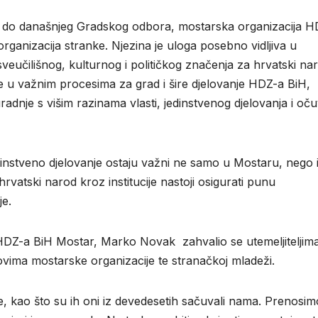
nja do današnjeg Gradskog odbora, mostarska organizacija 
h organizacija stranke. Njezina je uloga posebno vidljiva u
veučilišnog, kulturnog i političkog značenja za hrvatski na
je u važnim procesima za grad i šire djelovanje HDZ-a BiH,
radnje s višim razinama vlasti, jedinstvenog djelovanja i oč
edinstveno djelovanje ostaju važni ne samo u Mostaru, nego 
rvatski narod kroz institucije nastoji osigurati punu
je.
 HDZ-a BiH Mostar,
Marko Novak
zahvalio se utemeljiteljim
ovima mostarske organizacije te stranačkoj mladeži.
, kao što su ih oni iz devedesetih sačuvali nama. Prenosim