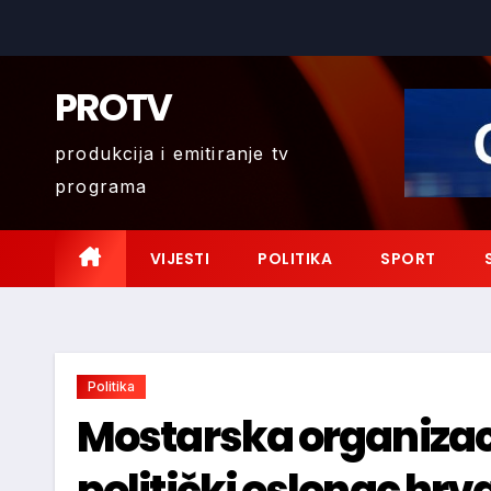
Skip
to
content
PROTV
produkcija i emitiranje tv
programa
VIJESTI
POLITIKA
SPORT
Politika
Mostarska organizaci
politički oslonac hr