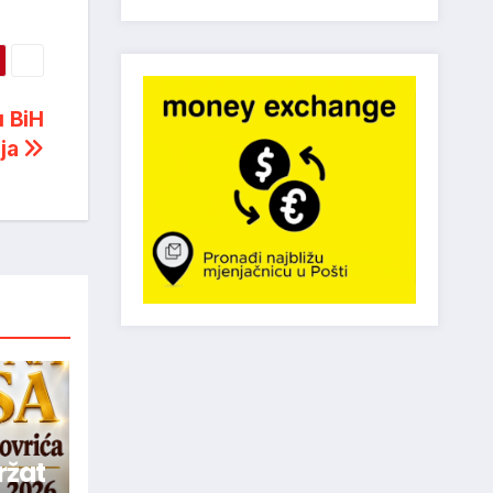
u BiH
nja
ržat