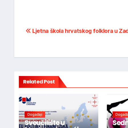
Post
Ljetna škola hrvatskog folklora u Za
navigation
Related Post
Događaji
Događa
Sveučilište u
Sedm