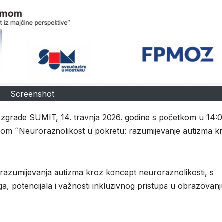
Screenshot
zgrade SUMIT, 14. travnja 2026. godine s početkom u 14:
ivom ˝Neuroraznolikost u pokretu: razumijevanje autizma k
razumijevanja autizma kroz koncept neuroraznolikosti, s
, potencijala i važnosti inkluzivnog pristupa u obrazovanju