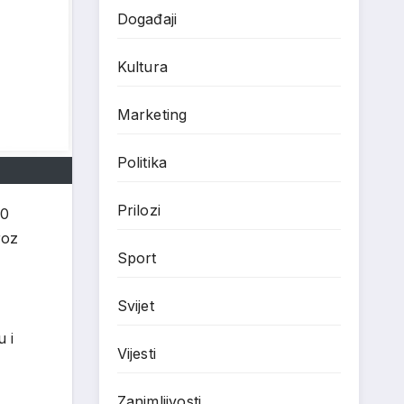
Događaji
Kultura
Marketing
Politika
Prilozi
00
roz
Sport
Svijet
 i
Vijesti
Zanimljivosti