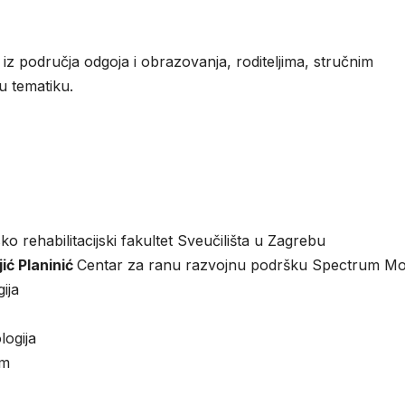
iz područja odgoja i obrazovanja, roditeljima, stručnim
u tematiku.
sko rehabilitacijski fakultet Sveučilišta u Zagrebu
ić Planinić
Centar za ranu razvojnu podršku Spectrum Mo
gija
ologija
om