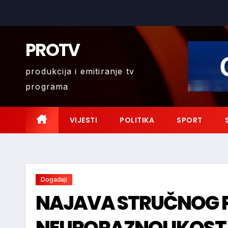
Skip
to
content
PROTV
produkcija i emitiranje tv
programa
VIJESTI
POLITIKA
SPORT
Događaji
NAJAVA STRUČNOG 
NEURORAZNOLIKOST 