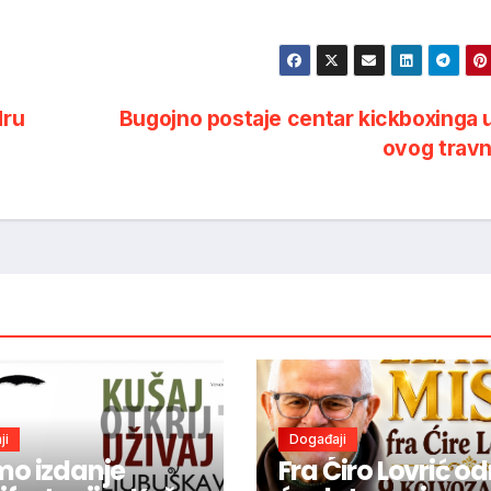
dru
Bugojno postaje centar kickboxinga 
ovog trav
ji
Događaji
o izdanje
Fra Ćiro Lovrić od