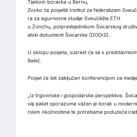
Tijekom
boravka
u
Bernu
,
Zovko
će
posjetiti
Institut
za
federalizam
Sveuči
ra za
sigurnosne
studije
Sveučilišta
ETH
u
Zürichu
,
potpredsjednikom
Švicarskog
društ
atski
dokumenti
Švicarske
(DODIS).
U
sklopu
posjeta
,
susrest
će
se
s
predstavnici
Bekić
.
Posjet
će
biti
zaključen
konferencijom
za
medij
„
Iz
trgovinske
i
gospodarske
perspektive
,
Švic
vaj
paket
sporazuma
važan
je
korak
u
moderniz
rskim
okolnostima
te
potrebama
poduzeća
i
rad