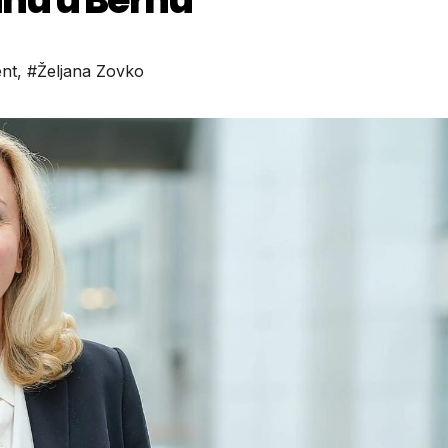
ent
,
#Željana Zovko