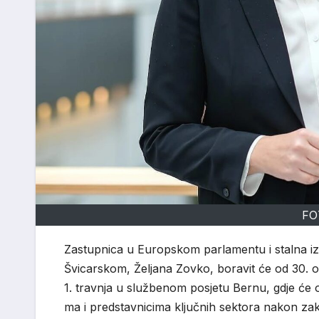
FO
Zastupnica
u
Europskom
parlamentu
i
stalna i
Švicarskom,
Željana Zovko,
boravit
će
od 30.
o
1.
travnja
u
službenom
posjetu
Bernu
,
gdje
će
ma
i
predstavnicima
ključnih
sektora
nakon
zak