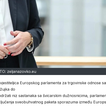
TO: zeljanazovko.eu
zvjestiteljica Europskog parlamenta za trgovinske odnose sa
žujka
do
održati
niz
sastanaka
sa
švicarskim
dužnosnicima
,
parlamen
ljučenja
sveobuhvatnog
paketa
sporazuma
između
Europ