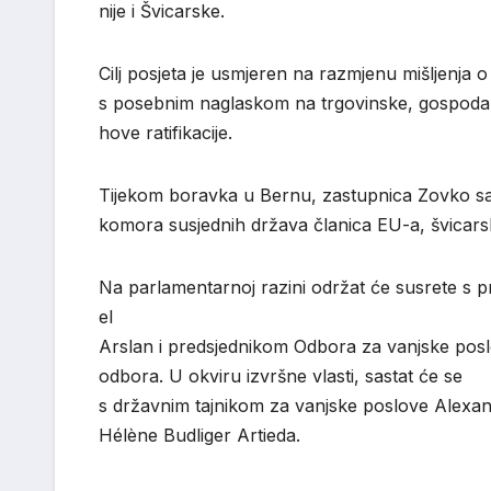
nije
i
Švicarske
.
Cilj
posjeta
je
usmjeren
na
razmjenu
mišljenja
s
posebnim
naglaskom
na
trgovinske
,
gospoda
hove
ratifikacije
.
Tijekom boravka u Bernu, zastupnica Zovko sas
komora susjednih država članica EU-a, švicarsk
Na
parlamentarnoj
razini
održat
će
susrete
s
p
el
Arslan
i
predsjednikom
Odbora
za
vanjske
pos
odbora
. U
okviru
izvršne
vlasti,
sastat
će
se
s
državnim
tajnikom
za
vanjske
poslove
Alexa
Hélène
Budliger
Artieda
.