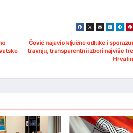
no
Čović najavio ključne odluke i sporaz
rvatske
travnju, transparentni izbori najviše tr
Hrvati