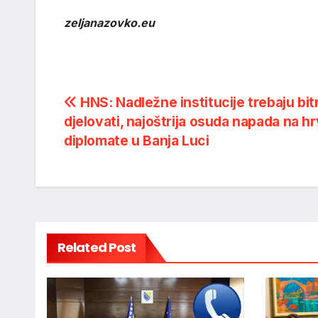
zeljanazovko.eu
Post
HNS: Nadležne institucije trebaju bit
djelovati, najoštrija osuda napada na h
navigation
diplomate u Banja Luci
Related Post