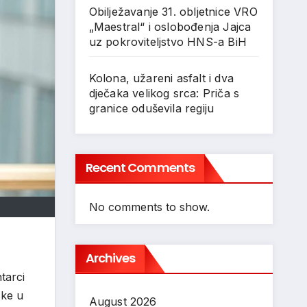
Obilježavanje 31. obljetnice VRO
„Maestral“ i oslobođenja Jajca
uz pokroviteljstvo HNS-a BiH
Kolona, užareni asfalt i dva
dječaka velikog srca: Priča s
granice oduševila regiju
Recent Comments
No comments to show.
Archives
tarci
ske
u
August 2026