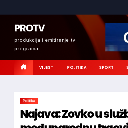
Skip
to
content
PROTV
produkcija i emitiranje tv
programa
VIJESTI
POLITIKA
SPORT
Politika
Najava: Zovko u služb
međunarodnu trgovi