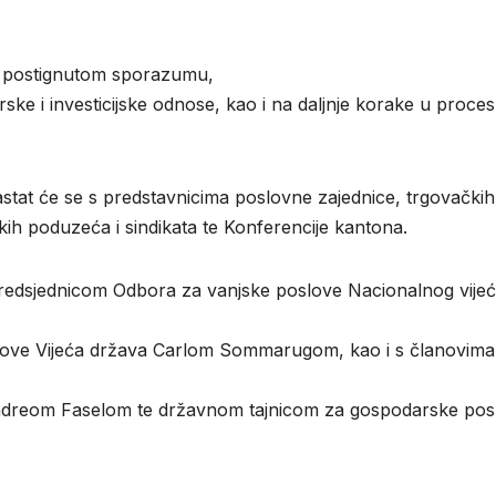
o
postignut
om
sporazumu
,
rske
i
investicijske
odnose
,
kao
i
na
daljnje
korake
u
proces
tat će se s predstavnicima poslovne zajednice, trgovačkih
ih poduzeća i sindikata te Konferencije kantona.
redsjednicom
Odbora
za
vanjske
poslove
Nacionalnog
vije
love
Vijeća
država
Carlom
Sommarugom
,
kao
i
s
članovima
ndreom
Faselom
te
državnom
tajnicom
za
gospodarske
pos