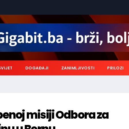
SVIJET
DOGAĐAJI
ZANIMLJIVOSTI
PRILOZI
enoj misiji Odbora za
nu u Bernu