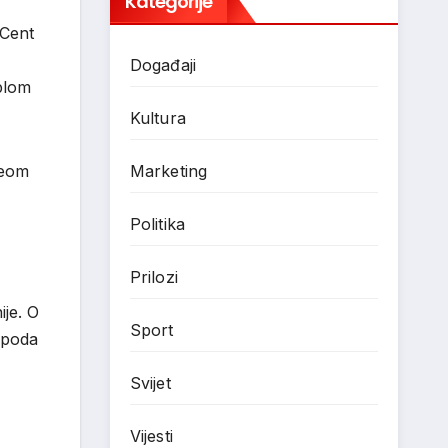
Kategorije
Cent
Događaji
plom
Kultura
Marketing
e
om
Politika
Prilozi
ije
.
O
Sport
spoda
Svijet
Vijesti