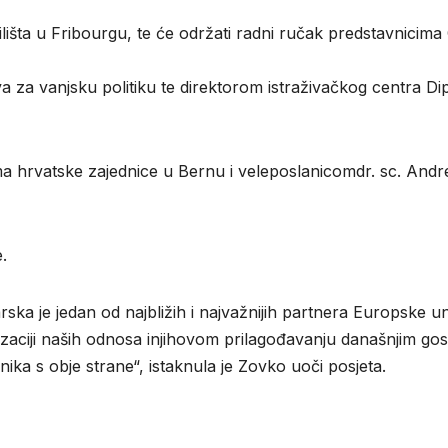
lišta
u
Fribourgu
,
te
će
održati
radni
ručak
predstavnicima
va
za
vanjsku
politiku
te
direktorom
istraživačkog
centra
Di
ma
hrvatske
zajednice
u
Bernu
i
veleposlanicom
dr.
sc.
Andr
e
.
arska
je
jedan
od
najbližih
i
najvažnijih
partnera
Europske
un
aciji
naših
odnosa
i
njihovom
prilagođavanju
današnjim
go
nika
s
obje
strane
“
,
istaknula
je Zovko
uoči
posjeta
.