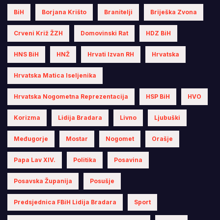
BiH
Borjana Krišto
Branitelji
Briješka Zvona
Crveni Križ ŽZH
Domovinski Rat
HDZ BiH
HNS BiH
HNŽ
Hrvati Izvan RH
Hrvatska
Hrvatska Matica Iseljenika
Hrvatska Nogometna Reprezentacija
HSP BiH
HVO
Korizma
Lidija Bradara
Livno
Ljubuški
Međugorje
Mostar
Nogomet
Orašje
Papa Lav XIV.
Politika
Posavina
Posavska Županija
Posušje
Predsjednica FBiH Lidija Bradara
Sport