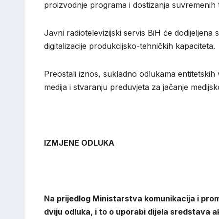
proizvodnje programa i dostizanja suvremenih 
Javni radiotelevizijski servis BiH će dodijeljena
digitalizacije produkcijsko-tehničkih kapaciteta.
Preostali iznos, sukladno odlukama entitetskih v
medija i stvaranju preduvjeta za jačanje medijsk
IZMJENE ODLUKA
N
a prijedlog Ministarstva komunikacija i p
dviju odluka, i to
o uporabi dijela sredstava 