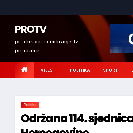
Skip
to
content
PROTV
produkcija i emitiranje tv
programa
VIJESTI
POLITIKA
SPORT
Politika
Održana 114. sjednica
Hercegovine