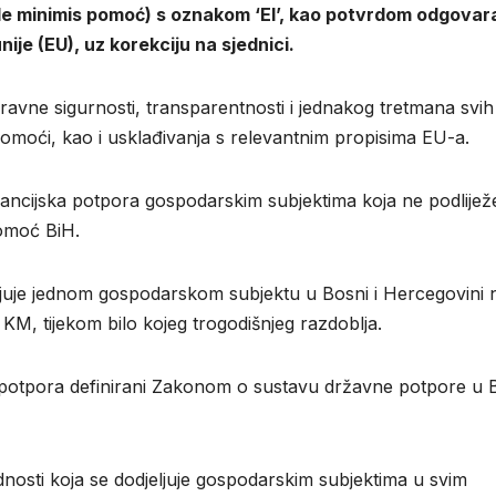
(de minimis pomoć) s oznakom ‘EI’, kao potvrdom odgovar
je (EU), uz korekciju na sjednici.
ravne sigurnosti, transparentnosti i jednakog tretmana svih
pomoći, kao i usklađivanja s relevantnim propisima EU-a.
ancijska potpora gospodarskim subjektima koja ne podlijež
pomoć BiH.
juje jednom gospodarskom subjektu u Bosni i Hercegovini 
 KM, tijekom bilo kojeg trogodišnjeg razdoblja.
h potpora definirani Zakonom o sustavu državne potpore u 
nosti koja se dodjeljuje gospodarskim subjektima u svim