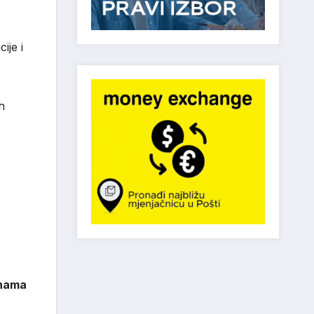
ije i
h
enama