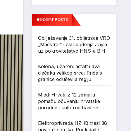
Recent Posts
Obilježavanje 31. obljetnice VRO
„Maestral“ i oslobođenja Jajca
uz pokroviteljstvo HNS-a BiH
Kolona, užareni asfalt i dva
dječaka velikog srca: Priča s
granice oduševila regiju
Mladi Hrvati iz 12 zemalja
pomažu očuvanju hrvatske
prirodne i kulturne baštine
Elektroprivreda HZHB traži 38
novih djelatnika: Pogledajte