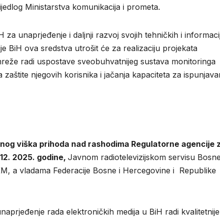
edlog Ministarstva komunikacija i prometa.
za unaprjeđenje i daljnji razvoj svojih tehničkih i informaci
e BiH ova sredstva utrošit će za realizaciju projekata
reže radi uspostave sveobuhvatnijeg sustava monitoringa
zaštite njegovih korisnika i jačanja kapaciteta za ispunjava
og viška prihoda nad rashodima Regulatorne agencije 
 12. 2025. godine,
Javnom radiotelevizijskom servisu Bosne
KM, a vladama Federacije Bosne i Hercegovine i Republike
prjeđenje rada elektroničkih medija u BiH radi kvalitetnije