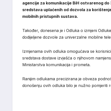
agencije za komunikacije BiH ostvarenog do 31
sredstava uplaćenih od dozvola za korištenj
mobilnih pristupnih sustava.
Također, donesena je i Odluka o izmjeni Odluk
dodijeljene dozvole za univerzalne mobilne tel
Izmjenama ovih odluka omogućava se korisnicim
sredstava dostave izvješća o njihovom namjens
Ministarstva komunikacija i prometa.
Ranijim odlukama precizirana je obveza podnoše
donošenju ovih odluka bilo je nužno pomjeriti r