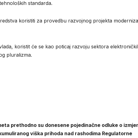
tehnoloških standarda.
 sredstva koristiti za provedbu razvojnog projekta modernizac
lada, koristit će se kao poticaj razvoju sektora elektronički
og pluralizma.
rometa prethodno su donesene pojedinačne odluke o izmj
akumuliranog viška prihoda nad rashodima Regulatorne