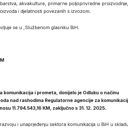
barstva, akvakulture, primarne poljoprivredne proizvodnje
proizvoda i djelatnosti povezanih s izvozom.
ljuje se u ,Službenom glasniku BiH.
KM
va komunikacija i prometa, donijelo je Odluku o načinu
ihoda nad rashodima Regulatorne agencije za komunikaci
su 11.794.543,16 KM, zaključno s 31. 12. 2025.
razvoju i unaprjeđenju sektora komunikacija u BiH u skladu