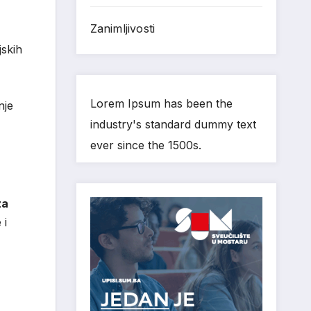
Zanimljivosti
jskih
Lorem Ipsum has been the
nje
industry's standard dummy text
ever since the 1500s.
za
 i