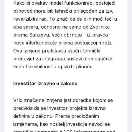
Kako bi ovakav model funkcionirao, postojeći
plinovod mora biti tehnički prilagođen za tzv.
reverzibilni rad. To znači da će plin moći teći u
oba smjera, odnosno ne samo od Zvornika
prema Sarajevu, već i obrnuto – iz pravca
nove interkonekcije prema postojećoj mreži.
Ova izmjena predstavlja ključni tehnički
preduvjet za integraciju sustava i omogućuje
veću fleksibilnost u opskrbi plinom.
Investitor izravno u zakonu
Vrlo značajna izmjena jest odredba kojom se
predviđa da se investitor projekta izravno
definira u zakonu. Prema predloženim
izmjenama, kao nositelj investicije navodi se
američka kompanija AAFS Infrastructure and