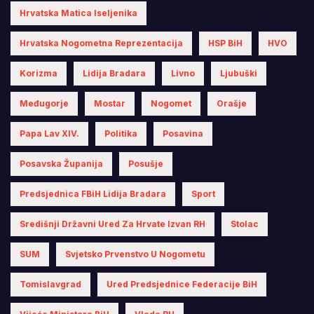
Hrvatska Matica Iseljenika
Hrvatska Nogometna Reprezentacija
HSP BiH
HVO
Korizma
Lidija Bradara
Livno
Ljubuški
Međugorje
Mostar
Nogomet
Orašje
Papa Lav XIV.
Politika
Posavina
Posavska Županija
Posušje
Predsjednica FBiH Lidija Bradara
Sport
Središnji Državni Ured Za Hrvate Izvan RH
Stolac
SUM
Svjetsko Prvenstvo U Nogometu
Tomislavgrad
Ured Predsjednice Federacije BiH