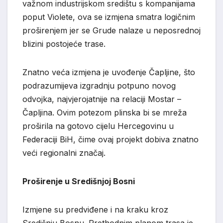
važnom industrijskom središtu s kompanijama
poput Violete, ova se izmjena smatra logičnim
proširenjem jer se Grude nalaze u neposrednoj
blizini postojeće trase.
Znatno veća izmjena je uvođenje Čapljine, što
podrazumijeva izgradnju potpuno novog
odvojka, najvjerojatnije na relaciji Mostar –
Čapljina. Ovim potezom plinska bi se mreža
proširila na gotovo cijelu Hercegovinu u
Federaciji BiH, čime ovaj projekt dobiva znatno
veći regionalni značaj.
Proširenje u Središnjoj Bosni
Izmjene su predviđene i na kraku kroz
Središnju Bosnu. Prethodnim planom trasa je