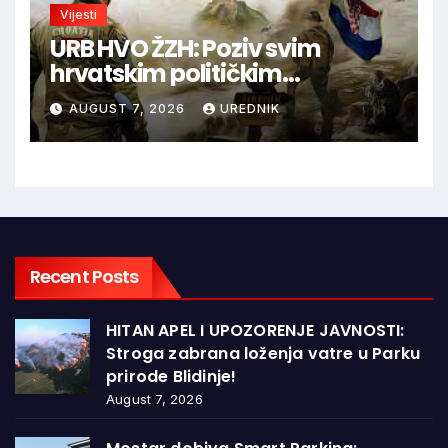
Vijesti
URB HVO ŽZH: Poziv svim
hrvatskim političkim
strankama na bojkot
AUGUST 7, 2026
UREDNIK
općih/parlamentarnih izbora
u BiH zakazanih za 04.listopad
2026.godine ukoliko se ne
usvoji Apelacija HSP BiH
upućena Ustavnom sudu BiH
Recent Posts
HITAN APEL I UPOZORENJE JAVNOSTI:
Stroga zabrana loženja vatre u Parku
prirode Blidinje!
August 7, 2026