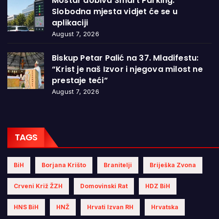
Mostar dobiva Smart Parking:
Slobodna mjesta vidjet će se u
aplikaciji
August 7, 2026
Biskup Petar Palić na 37. Mladifestu:
“Krist je naš Izvor i njegova milost ne
prestaje teći”
August 7, 2026
TAGS
BiH
Borjana Krišto
Branitelji
Briješka Zvona
Crveni Križ ŽZH
Domovinski Rat
HDZ BiH
HNS BiH
HNŽ
Hrvati Izvan RH
Hrvatska