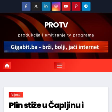
Skip
to
content
PROTV
produkcija i emitiranje tv programa
Vijesti
Plin stiže u Čapljinu i