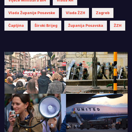
Vijeće Ministara BiH
Vlada RH
Vlada Županije Posavske
Vlada ŽZH
Zagreb
Čapljina
Široki Brijeg
Županija Posavska
ŽZH