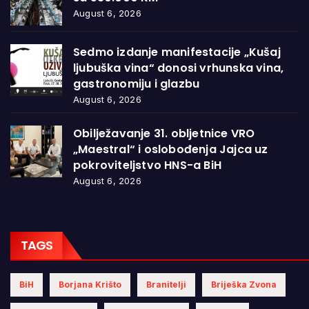
August 6, 2026
Sedmo izdanje manifestacije „Kušaj
ljubuška vina“ donosi vrhunska vina,
gastronomiju i glazbu
August 6, 2026
Obilježavanje 31. obljetnice VRO
„Maestral“ i oslobođenja Jajca uz
pokroviteljstvo HNS-a BiH
August 6, 2026
TAGS
BiH
Borjana Krišto
Branitelji
Briješka Zvona