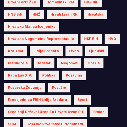
Crveni Križ ŽZH
Domovinski Rat
HDZ BiH
HNS BiH
HNŽ
Hrvati Izvan RH
Hrvatska
Hrvatska Matica Iseljenika
Hrvatska Nogometna Reprezentacija
HSP BiH
HVO
Korizma
Lidija Bradara
Livno
Ljubuški
Međugorje
Mostar
Nogomet
Orašje
Papa Lav XIV.
Politika
Posavina
Posavska Županija
Posušje
Predsjednica FBiH Lidija Bradara
Sport
Središnji Državni Ured Za Hrvate Izvan RH
Stolac
SUM
Svjetsko Prvenstvo U Nogometu