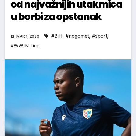
od najvažnijih utakmica
u borbi za opstanak
#BiH
,
#nogomet
,
#sport
,
MAR 1, 2026
#WWIN Liga