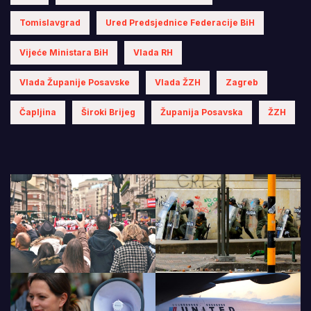
Tomislavgrad
Ured Predsjednice Federacije BiH
Vijeće Ministara BiH
Vlada RH
Vlada Županije Posavske
Vlada ŽZH
Zagreb
Čapljina
Široki Brijeg
Županija Posavska
ŽZH