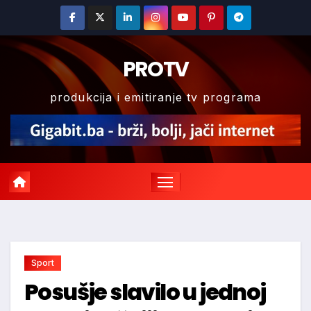
Skip
to
content
PROTV
produkcija i emitiranje tv programa
Sport
Posušje slavilo u jednoj