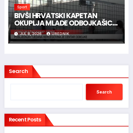
Sport
BIVŠI HRVATSKI KAPETAN
OKUPLJA MLADE ODBOJKAŠICE
U HERCEGOVINI
JUL 8, 2026
UREDNIK
Search
Search
Recent Posts