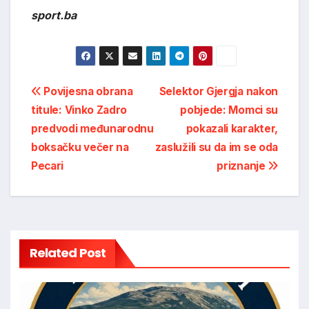
sport.ba
Post
Povijesna obrana
Selektor Gjergja nakon
titule: Vinko Zadro
pobjede: Momci su
navigation
predvodi međunarodnu
pokazali karakter,
boksačku večer na
zaslužili su da im se oda
Pecari
priznanje
Related Post