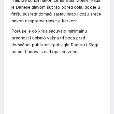
Najbliže su bili nakon centaršuta Moline, kada
je Danese glavom šutirao pored gola, dok je u
finišu susreta domaći sastav imao i dozu sreće
nakon nespretne reakcije Kerkeza.
Posušje je do kraja sačuvalo minimalnu
prednost i upisalo važna tri boda pred
domaćom publikom i pobjeglo Rudaru i Slogi
na pet bodova iznad opasne zone.