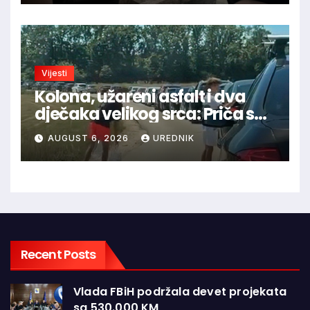
Vijesti
Kolona, užareni asfalt i dva
dječaka velikog srca: Priča s
granice oduševila regiju
AUGUST 6, 2026
UREDNIK
Recent Posts
Vlada FBiH podržala devet projekata
sa 530.000 KM