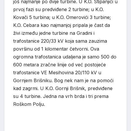
još najmanje po dvije turbine. U K.O. Stipanjići u
prvoj fazi su predviđene 2 turbine; u K.O.
Kovači 5 turbina; u K.O. Omerovići 3 turbine;
K.O. Cebara kao najmanjoj pripala je čast da
živi između jedne turbine na Gradini i
trafostanice 220/33 kV koja sama zauzima
površinu od 1 kilomentar četvorni. Ova
ogromna trafostanica udaljena je samo 500 do
600 metara zračne linije od već postojeće
trafostanice VE Mesihovina 20/110 kV u
Gornjem Brišniku. Bog nek nam je na pomoći
kad zagrmi. U K.O. Gornji Brišnik, predviđene
su 4 turbine. Jedna na vrh brda i tri prema
Roškom Polju.