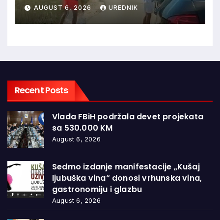
granice oduševila regiju
AUGUST 6, 2026
UREDNIK
Recent Posts
Vlada FBiH podržala devet projekata
sa 530.000 KM
August 6, 2026
Sedmo izdanje manifestacije „Kušaj
ljubuška vina“ donosi vrhunska vina,
gastronomiju i glazbu
August 6, 2026