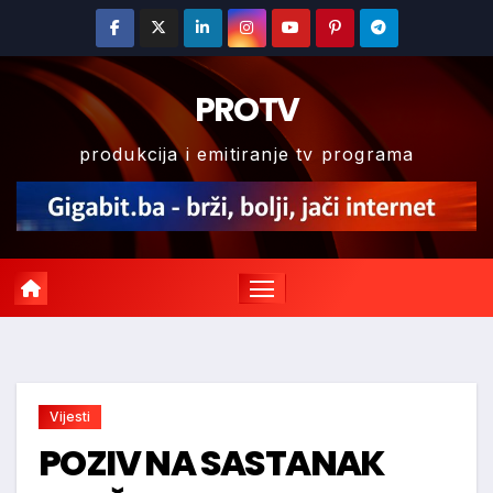
Skip
to
content
PROTV
produkcija i emitiranje tv programa
Vijesti
POZIV NA SASTANAK