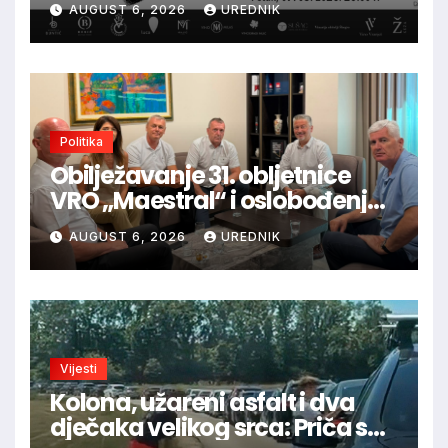
AUGUST 6, 2026
UREDNIK
glazbu
Politika
Obilježavanje 31. obljetnice
VRO „Maestral“ i oslobođenja
Jajca uz pokroviteljstvo HNS-a
AUGUST 6, 2026
UREDNIK
BiH
Vijesti
Kolona, užareni asfalt i dva
dječaka velikog srca: Priča s