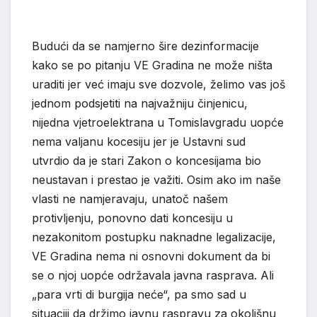
Budući da se namjerno šire dezinformacije
kako se po pitanju VE Gradina ne može ništa
uraditi jer već imaju sve dozvole, želimo vas još
jednom podsjetiti na najvažniju činjenicu,
nijedna vjetroelektrana u Tomislavgradu uopće
nema valjanu kocesiju jer je Ustavni sud
utvrdio da je stari Zakon o koncesijama bio
neustavan i prestao je važiti. Osim ako im naše
vlasti ne namjeravaju, unatoč našem
protivljenju, ponovno dati koncesiju u
nezakonitom postupku naknadne legalizacije,
VE Gradina nema ni osnovni dokument da bi
se o njoj uopće održavala javna rasprava. Ali
„para vrti di burgija neće“, pa smo sad u
situaciji da držimo javnu raspravu za okolišnu