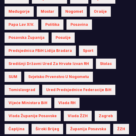
Međugorje
Mostar
Nogomet
Orašje
Papa Lav XIV.
Politika
Posavina
Posavska Županija
Posušje
Predsjednica FBiH Lidija Bradara
Sport
Središnji Državni Ured Za Hrvate Izvan RH
Stolac
SUM
Svjetsko Prvenstvo U Nogometu
Tomislavgrad
Ured Predsjednice Federacije BiH
Vijeće Ministara BiH
Vlada RH
Vlada Županije Posavske
Vlada ŽZH
Zagreb
Čapljina
Široki Brijeg
Županija Posavska
ŽZH