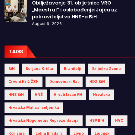
Obilježavanje 31. obljetnice VRO
„Maestral“ i oslobođenja Jajca uz
pokroviteljstvo HNS-a BiH
August 6, 2026
TAGS
BiH
Borjana Krišto
Branitelji
Briješka Zvona
Crveni Križ ŽZH
Domovinski Rat
HDZ BiH
HNS BiH
HNŽ
Hrvati Izvan RH
Hrvatska
Hrvatska Matica Iseljenika
Hrvatska Nogometna Reprezentacija
HSP BiH
HVO
Korizma
Lidija Bradara
Livno
Ljubuški