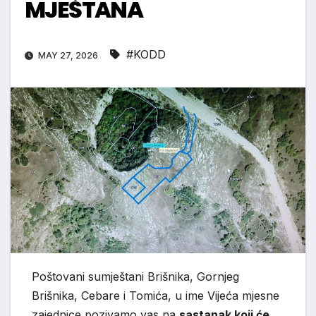
MJEŠTANA
#KODD
MAY 27, 2026
Poštovani sumještani Brišnika, Gornjeg
Brišnika, Cebare i Tomića, u ime Vijeća mjesne
zajednice pozivamo vas na
sastanak koji će