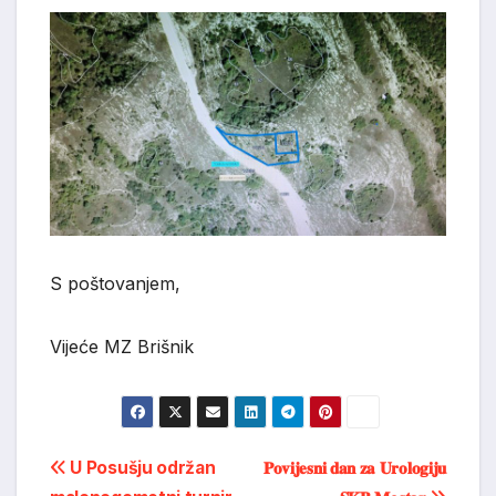
S poštovanjem,
Vijeće MZ Brišnik
Post
U Posušju održan
𝐏𝐨𝐯𝐢𝐣𝐞𝐬𝐧𝐢 𝐝𝐚𝐧 𝐳𝐚 𝐔𝐫𝐨𝐥𝐨𝐠𝐢𝐣𝐮