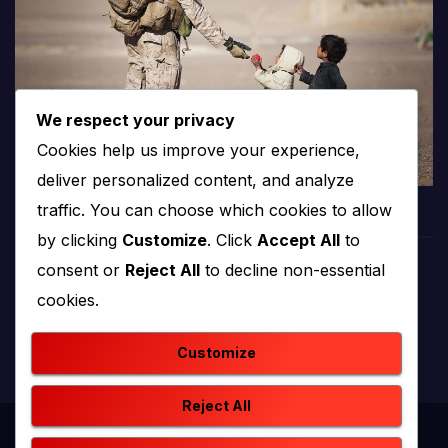
We respect your privacy
Cookies help us improve your experience,
deliver personalized content, and analyze
traffic. You can choose which cookies to allow
by clicking
Customize
. Click
Accept All
to
consent or
Reject All
to decline non-essential
PROTV
cookies.
produkcija i emitiranje tv programa
Customize
Reject All
Proudly powered by WordPress
|
Theme: newstack by