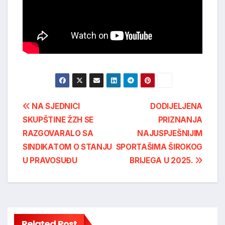
Post
NA SJEDNICI
DODIJELJENA
SKUPŠTINE ŽZH SE
PRIZNANJA
navigation
RAZGOVARALO SA
NAJUSPJEŠNIJIM
SINDIKATOM O STANJU
SPORTAŠIMA ŠIROKOG
U PRAVOSUĐU
BRIJEGA U 2025.
Related Post