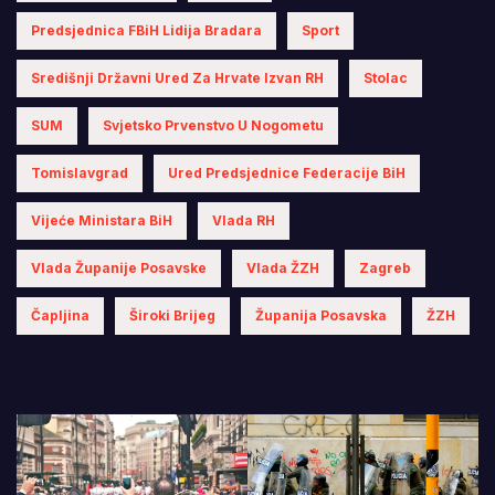
Predsjednica FBiH Lidija Bradara
Sport
Središnji Državni Ured Za Hrvate Izvan RH
Stolac
SUM
Svjetsko Prvenstvo U Nogometu
Tomislavgrad
Ured Predsjednice Federacije BiH
Vijeće Ministara BiH
Vlada RH
Vlada Županije Posavske
Vlada ŽZH
Zagreb
Čapljina
Široki Brijeg
Županija Posavska
ŽZH