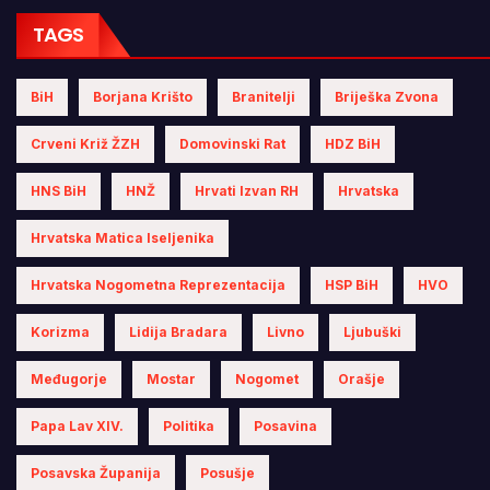
TAGS
BiH
Borjana Krišto
Branitelji
Briješka Zvona
Crveni Križ ŽZH
Domovinski Rat
HDZ BiH
HNS BiH
HNŽ
Hrvati Izvan RH
Hrvatska
Hrvatska Matica Iseljenika
Hrvatska Nogometna Reprezentacija
HSP BiH
HVO
Korizma
Lidija Bradara
Livno
Ljubuški
Međugorje
Mostar
Nogomet
Orašje
Papa Lav XIV.
Politika
Posavina
Posavska Županija
Posušje