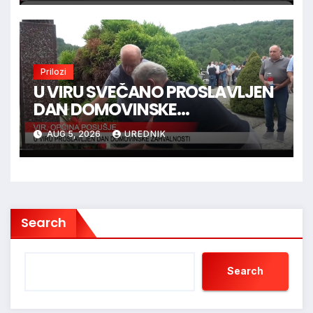
Prilozi
U VIRU SVEČANO PROSLAVLJEN
DAN DOMOVINSKE
ZAHVALNOSTI
AUG 5, 2026
UREDNIK
Search
Search