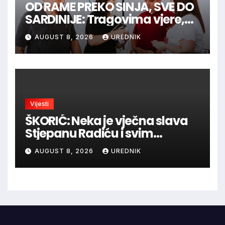
OD RAME PREKO SINJA, SVE DO
SARDINIJE: Tragovima vjere,
povijesti i viteške tradicije
AUGUST 8, 2026
UREDNIK
Vijesti
ŠKORIĆ: Neka je vječna slava
Stjepanu Radiću i svim
hrvatskim velikanima, a
AUGUST 8, 2026
UREDNIK
vječna zahvalnost hrvatskim
braniteljima