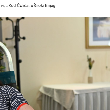
rvi
,
#Kod Čolića
,
#Široki Brijeg