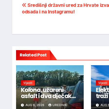
Post
Središnji državni ured za Hrvate izv
odsada i na Instagramu!
navigation
Related Post
Vijesti
Vijesti
Kolona, užareni
Elek
asfalt i dva dječaka
traži
velikog srca: Priča s
djel
AUG 6, 2026
UREDNIK
AUG 6
granice oduševila
Pogl