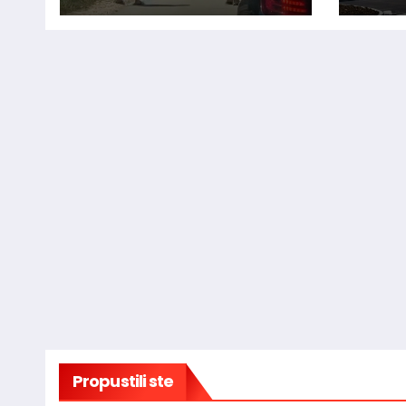
regiju
radn
gra
Propustili ste