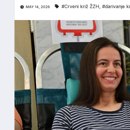
#Crveni križ ŽZH
,
#darivanje k
MAY 14, 2026