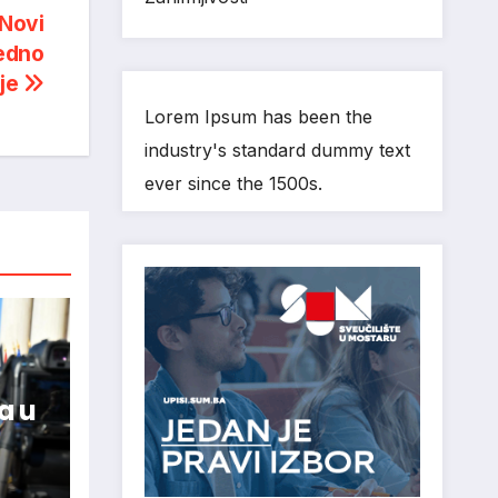
 Novi
jedno
lje
Lorem Ipsum has been the
industry's standard dummy text
ever since the 1500s.
a u
ovar