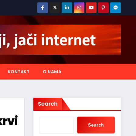
KONTAKT
O NAMA
Search
krvi
Search