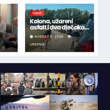
Vijesti
Kolona, užareni
asfalt i dva dječaka
velikog srca: Priča s
AUGUST 6, 2026
ca uz
granice oduševila
HNS-
regiju
UREDNIK