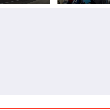
a mjesta po
preko Marinaca,
dovima
Bogdanovaca i
Bršadina