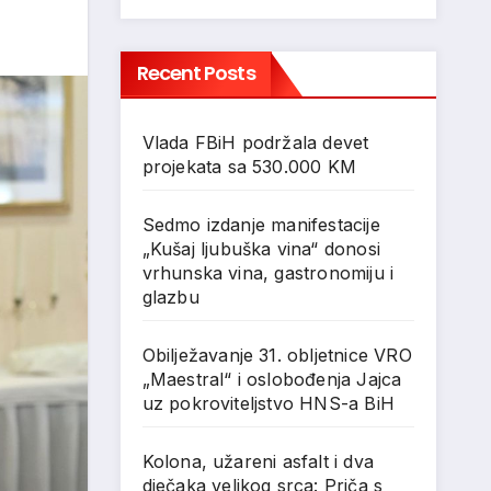
Recent Posts
Vlada FBiH podržala devet
projekata sa 530.000 KM
Sedmo izdanje manifestacije
„Kušaj ljubuška vina“ donosi
vrhunska vina, gastronomiju i
glazbu
Obilježavanje 31. obljetnice VRO
„Maestral“ i oslobođenja Jajca
uz pokroviteljstvo HNS-a BiH
Kolona, užareni asfalt i dva
dječaka velikog srca: Priča s