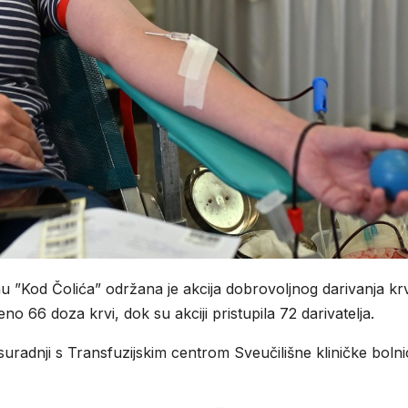
nu ”Kod Čolića” održana je akcija dobrovoljnog darivanja krv
no 66 doza krvi, dok su akciji pristupila 72 darivatelja.
u suradnji s Transfuzijskim centrom Sveučilišne kliničke boln