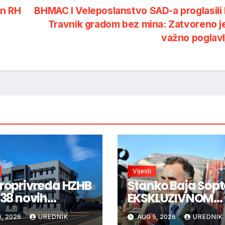
an RH
BHMAC I Veleposlanstvo SAD-a proglasili
Travnik gradom bez mina: Zatvoreno 
važno poglav
Vijesti
troprivreda HZHB
Stanko Baja Sopt
 38 novih
EKSKLUZIVNOM
atnika:
intervjuu: HVO je
, 2026
UREDNIK
AUG 5, 2026
UREDNIK
edajte otvorena
trebao ući u Vuk