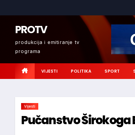
Skip
to
content
PROTV
produkcija i emitiranje tv
programa
VIJESTI
POLITIKA
SPORT
Vijesti
Pučanstvo Širokoga B