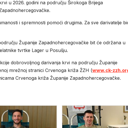
krvi u 2026. godini na području Širokoga Brijega
je Zapadnohercegovačke.
manosti i spremnosti pomoći drugima. Za sve darivatelje bi
a području Županije Zapadnohercegovačke bit će održana u
jelatnike tvrtke Lager u Posušju.
akcije dobrovoljnog darivanja krvi na području Županije
noj mrežnoj stranici Crvenoga križa ŽZH (
www.ck-zzh.or
nicama Crvenoga križa Županije Zapadnohercegovačke.