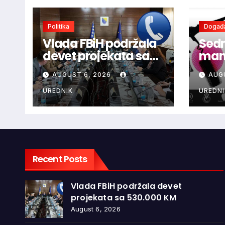
Politika
Događa
Vlada FBiH podržala
Sedm
devet projekata sa
mani
530.000 KM
ljub
AUGUST 6, 2026
AUG
dono
vina
UREDNIK
UREDNI
glaz
Recent Posts
Vlada FBiH podržala devet
projekata sa 530.000 KM
August 6, 2026