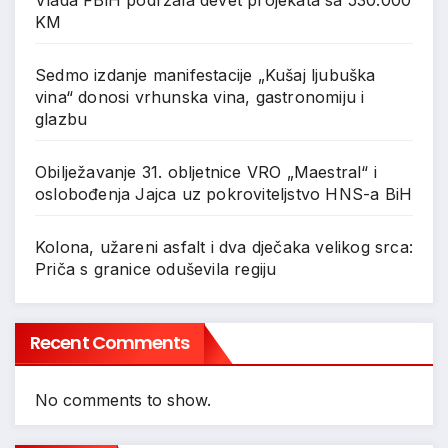
Vlada FBiH podržala devet projekata sa 530.000
KM
Sedmo izdanje manifestacije „Kušaj ljubuška
vina“ donosi vrhunska vina, gastronomiju i
glazbu
Obilježavanje 31. obljetnice VRO „Maestral“ i
oslobođenja Jajca uz pokroviteljstvo HNS-a BiH
Kolona, užareni asfalt i dva dječaka velikog srca:
Priča s granice oduševila regiju
Recent Comments
No comments to show.