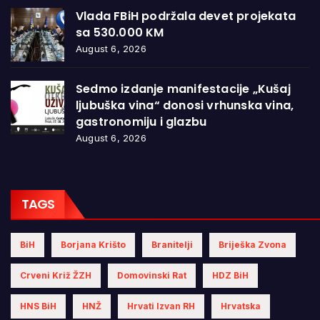
Vlada FBiH podržala devet projekata
sa 530.000 KM
August 6, 2026
Sedmo izdanje manifestacije „Kušaj
ljubuška vina“ donosi vrhunska vina,
gastronomiju i glazbu
August 6, 2026
TAGS
BiH
Borjana Krišto
Branitelji
Briješka Zvona
Crveni Križ ŽZH
Domovinski Rat
HDZ BiH
HNS BiH
HNŽ
Hrvati Izvan RH
Hrvatska