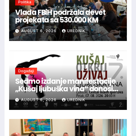
Politika
Vlada FBiH podržala devet
projekata sa 530.000 KM
AUGUST 6, 2026
UREDNIK
Događaji
Sedmo izdanje manifestacije
„Kušaj ljubuška vina“ donosi
vrhunska vina, gastronomiju i
AUGUST 6, 2026
UREDNIK
glazbu