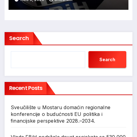
Kovačevića
Search
Search
Recent Posts
Sveučilište u Mostaru domaćin regionalne
konferencije o budućnosti EU politika i
financijske perspektive 2028.–2034.