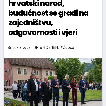
hrvatski narod,
budućnost se gradi na
zajedništvu,
odgovornosti i vjeri
#HDZ BiH
,
#Žepče
JUN 6, 2026