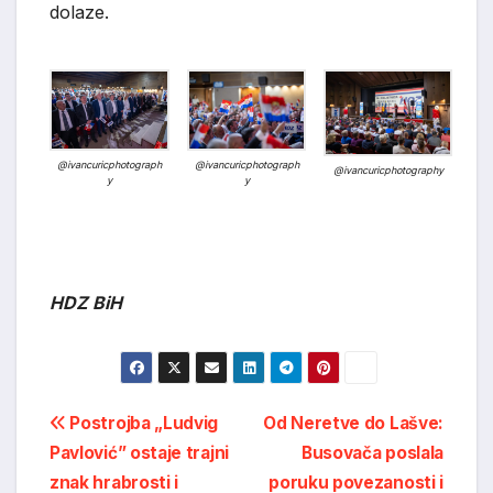
dolaze.
@ivancuricphotograph
@ivancuricphotograph
@ivancuricphotography
y
y
HDZ BiH
Post
Postrojba „Ludvig
Od Neretve do Lašve:
Pavlović” ostaje trajni
Busovača poslala
navigation
znak hrabrosti i
poruku povezanosti i