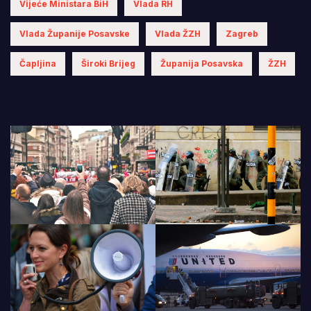
Vijeće Ministara BiH
Vlada RH
Vlada Županije Posavske
Vlada ŽZH
Zagreb
Čapljina
Široki Brijeg
Županija Posavska
ŽZH