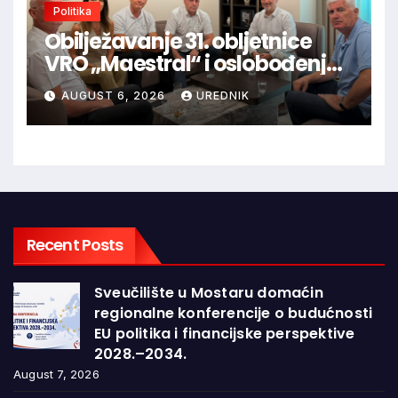
Politika
Obilježavanje 31. obljetnice
VRO „Maestral“ i oslobođenja
Jajca uz pokroviteljstvo HNS-a
AUGUST 6, 2026
UREDNIK
BiH
Recent Posts
Sveučilište u Mostaru domaćin
regionalne konferencije o budućnosti
EU politika i financijske perspektive
2028.–2034.
August 7, 2026