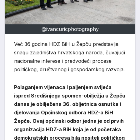
@ivancuricphotography
Već 36 godina HDZ BiH u Žepču predstavlja
snagu zajedništva hrvatskoga naroda, čuvajući
nacionalne interese i predvodeći procese
političkog, društvenog i gospodarskog razvoja.
Polaganjem vijenaca i paljenjem svijeća
ispred Središnjega spomen-obilježja u Žepču
danas je obilježena 36. obljetnica osnutka i
djelovanja Općinskog odbora HDZ-a BiH
Žepče. Ovaj općinski odbor jedna je od prvih
organizacija HDZ-a BiH koja je od početaka
demokratskih procesa bila nositelj političkog