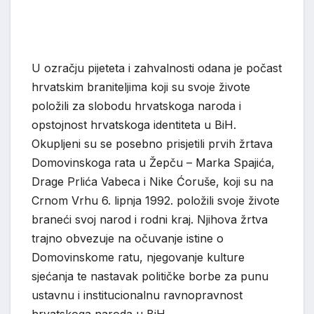
U ozračju pijeteta i zahvalnosti odana je počast
hrvatskim braniteljima koji su svoje živote
položili za slobodu hrvatskoga naroda i
opstojnost hrvatskoga identiteta u BiH.
Okupljeni su se posebno prisjetili prvih žrtava
Domovinskoga rata u Žepču – Marka Spajića,
Drage Prlića Vabeca i Nike Ćoruše, koji su na
Crnom Vrhu 6. lipnja 1992. položili svoje živote
braneći svoj narod i rodni kraj. Njihova žrtva
trajno obvezuje na očuvanje istine o
Domovinskome ratu, njegovanje kulture
sjećanja te nastavak političke borbe za punu
ustavnu i institucionalnu ravnopravnost
hrvatskoga naroda u BiH.