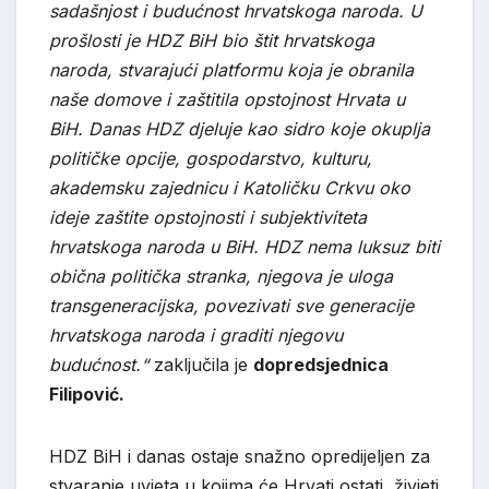
sadašnjost i budućnost hrvatskoga naroda.
U
prošlosti je HDZ BiH bio štit hrvatskoga
naroda, stvarajući platformu koja je obranila
naše domove i zaštitila opstojnost Hrvata u
BiH. Danas HDZ djeluje kao sidro koje okuplja
političke opcije, gospodarstvo, kulturu,
akademsku zajednicu i Katoličku Crkvu oko
ideje zaštite opstojnosti i subjektiviteta
hrvatskoga naroda u BiH. HDZ nema luksuz biti
obična politička stranka, njegova je uloga
transgeneracijska, povezivati sve generacije
hrvatskoga naroda i graditi njegovu
budućnost.“
zaključila je
dopredsjednica
Filipović.
HDZ BiH i danas ostaje snažno opredijeljen za
stvaranje uvjeta u kojima će Hrvati ostati, živjeti