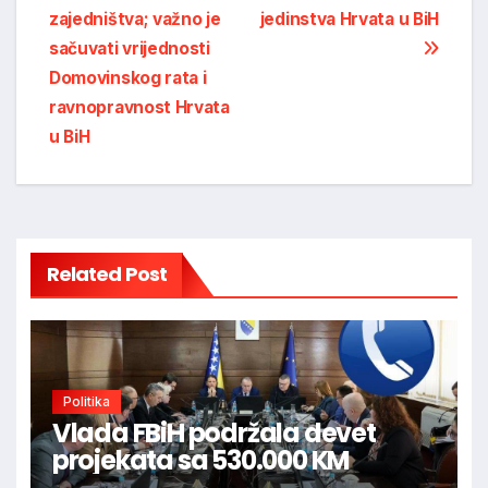
zajedništva; važno je
jedinstva Hrvata u BiH
sačuvati vrijednosti
Domovinskog rata i
ravnopravnost Hrvata
u BiH
Related Post
Politika
Vlada FBiH podržala devet
projekata sa 530.000 KM