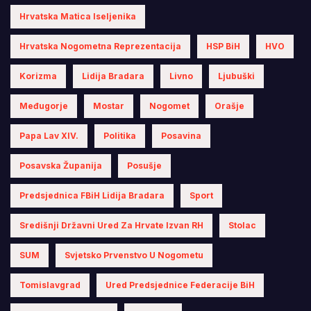
Hrvatska Matica Iseljenika
Hrvatska Nogometna Reprezentacija
HSP BiH
HVO
Korizma
Lidija Bradara
Livno
Ljubuški
Međugorje
Mostar
Nogomet
Orašje
Papa Lav XIV.
Politika
Posavina
Posavska Županija
Posušje
Predsjednica FBiH Lidija Bradara
Sport
Središnji Državni Ured Za Hrvate Izvan RH
Stolac
SUM
Svjetsko Prvenstvo U Nogometu
Tomislavgrad
Ured Predsjednice Federacije BiH